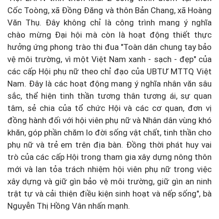
Cốc Toòng, xã Đồng Đăng và thôn Bản Chang, xã Hoàng
Văn Thụ. Đây không chỉ là công trình mang ý nghĩa
chào mừng Đại hội mà còn là hoạt động thiết thực
hưởng ứng phong trào thi đua "Toàn dân chung tay bảo
vệ môi trường, vì một Việt Nam xanh - sạch - đẹp" của
các cấp Hội phụ nữ theo chỉ đạo của UBTƯ MTTQ Việt
Nam. Đây là các hoạt động mang ý nghĩa nhân văn sâu
sắc, thể hiện tinh thần tương thân tương ái, sự quan
tâm, sẻ chia của tổ chức Hội và các cơ quan, đơn vị
đồng hành đối với hội viên phụ nữ và Nhân dân vùng khó
khăn, góp phần chăm lo đời sống vật chất, tinh thần cho
phụ nữ và trẻ em trên địa bàn. Đồng thời phát huy vai
trò của các cấp Hội trong tham gia xây dựng nông thôn
mới và lan tỏa trách nhiệm hội viên phụ nữ trong việc
xây dựng và giữ gìn bảo vệ môi trường, giữ gìn an ninh
trật tự và cải thiện điều kiện sinh hoạt và nếp sống", bà
Nguyễn Thị Hồng Vân nhấn mạnh.