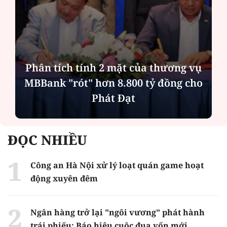
Bản án cho kẻ làm chết người cùng
phe khi hỗn chiến
ĐỌC NHIỀU
Công an Hà Nội xử lý loạt quán game hoạt
động xuyên đêm
Ngân hàng trở lại "ngôi vương" phát hành
trái phiếu: Báo hiệu cuộc đua vốn mới