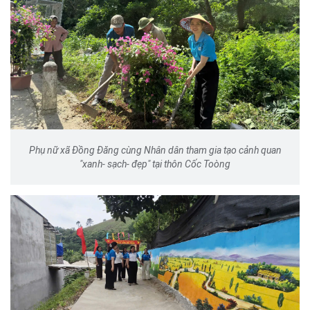
Phụ nữ xã Đồng Đăng cùng Nhân dân tham gia tạo cảnh quan
"xanh- sạch- đẹp" tại thôn Cốc Toòng