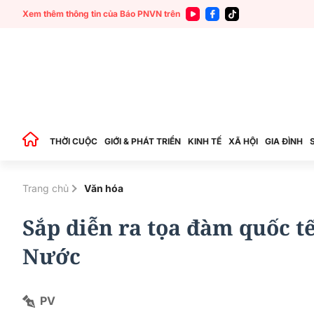
Xem thêm thông tin của Báo PNVN trên
THỜI CUỘC
GIỚI & PHÁT TRIỂN
KINH TẾ
XÃ HỘI
GIA ĐÌNH
Trang chủ
Văn hóa
Sắp diễn ra tọa đàm quốc t
Nước
PV