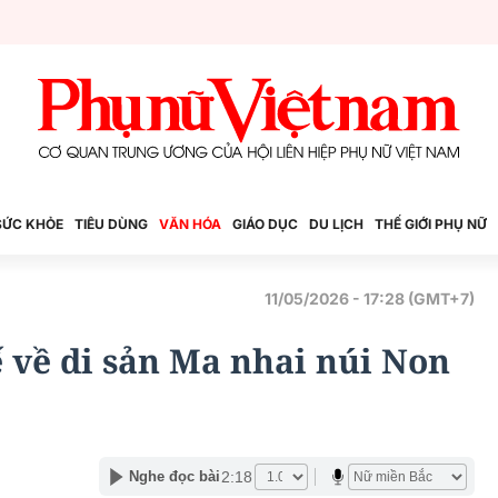
SỨC KHỎE
TIÊU DÙNG
VĂN HÓA
GIÁO DỤC
DU LỊCH
THẾ GIỚI PHỤ NỮ
11/05/2026 - 17:28 (GMT+7)
ế về di sản Ma nhai núi Non
2:18
Nghe đọc bài