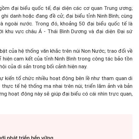
 gồm đại biểu quốc tế; đại diện các cơ quan Trung ương;
 ghi danh hoặc đang đề cử; đại biểu tỉnh Ninh Bình; cùng
 và ngoài nước. Trong đó, khoảng 50 đại biểu quốc tế là
ới khu vực châu Á - Thái Bình Dương và đại diện Đại sứ
Thành lập thành phố Bắc Ninh
 bật của hệ thống văn khắc trên núi Non Nước; trao đổi về
trực thuộc Trung ương: Tầm
ể hiện cam kết của tỉnh Ninh Bình trong công tác bảo tồn
g thế
nhìn đô thị hiện đại và giàu bả
ã hội của di sản trong bối cảnh hiện nay.
rủi ro?
sắc
ự kiến tổ chức nhiều hoạt động bên lề như tham quan di
 thực tế hệ thống ma nhai trên núi; triển lãm ảnh và bản
ng hoạt động này sẽ giúp đại biểu có cái nhìn trực quan,
ới phát triển bền vững