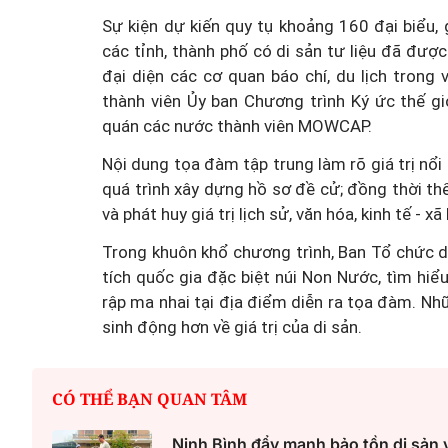
Sự kiện dự kiến quy tụ khoảng 160 đại biểu,
các tỉnh, thành phố có di sản tư liệu đã được
đại diện các cơ quan báo chí, du lịch trong
thành viên Ủy ban Chương trình Ký ức thế gi
quán các nước thành viên MOWCAP.
Nội dung tọa đàm tập trung làm rõ giá trị nổi
quá trình xây dựng hồ sơ đề cử; đồng thời th
Mua nhà thuộc dự án đan
và phát huy giá trị lịch sử, văn hóa, kinh tế - x
chấp, làm sao để hạn chế 
Trong khuôn khổ chương trình, Ban Tổ chức d
tích quốc gia đặc biệt núi Non Nước, tìm hiểu
rập ma nhai tại địa điểm diễn ra tọa đàm. Nhữ
sinh động hơn về giá trị của di sản.
CÓ THỂ BẠN QUAN TÂM
Ninh Bình đẩy mạnh bảo tồn di sản v