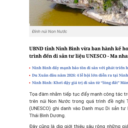
Đỉnh núi Non Nước
UBND tỉnh Ninh Bình vừa ban hành kế ho
trình đến di sản tư liệu UNESCO - Ma nha
Ninh Bình đẩy mạnh bảo tồn di sản với phát triển 
Du Xuân đầu năm 2026: 4 lễ hội lớn diễn ra tại Nin
Ninh Bình: Khơi dậy giá trị di sản từ “lòng đất” Má
Tọa đàm nhằm tiếp tục đẩy mạnh công tác truy
trên núi Non Nước trong quá trình đề nghị
(UNESCO) ghi danh vào Danh mục Di sản tư l
Thái Bình Dương.
Đây cũng là dịp giới thiệu sâu rộng những gi