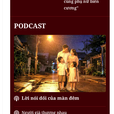
cùng phụ nữ biên
cương"
PODCAST
Lời nói dối của màn đêm
Người già thương nhau