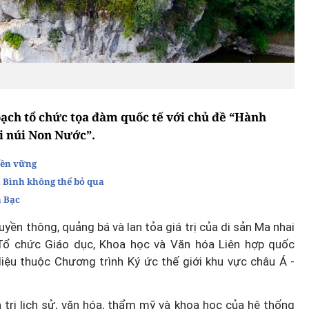
ạch tổ chức tọa đàm quốc tế với chủ đề “Hành
i núi Non Nước”.
bền vững
h Bình không thể bỏ qua
n Bạc
ền thông, quảng bá và lan tỏa giá trị của di sản Ma nhai
 Tổ chức Giáo dục, Khoa học và Văn hóa Liên hợp quốc
iệu thuộc Chương trình Ký ức thế giới khu vực châu Á -
á trị lịch sử, văn hóa, thẩm mỹ và khoa học của hệ thống