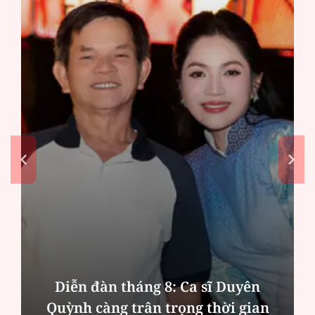
iễn đàn tháng 8: Ca sĩ Duyên
Phân tí
ỳnh càng trân trọng thời gian
MBBank 