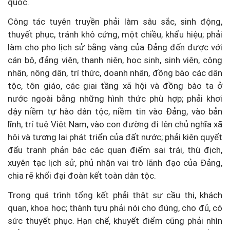
quốc.
Công tác tuyên truyền phải làm sâu sắc, sinh động,
thuyết phục, tránh khô cứng, một chiều, khẩu hiệu; phải
làm cho pho lịch sử bằng vàng của Đảng đến được với
cán bộ, đảng viên, thanh niên, học sinh, sinh viên, công
nhân, nông dân, trí thức, doanh nhân, đồng bào các dân
tộc, tôn giáo, các giai tầng xã hội và đồng bào ta ở
nước ngoài bằng những hình thức phù hợp; phải khơi
dậy niềm tự hào dân tộc, niềm tin vào Đảng, vào bản
lĩnh, trí tuệ Việt Nam, vào con đường đi lên chủ nghĩa xã
hội và tương lai phát triển của đất nước; phải kiên quyết
đấu tranh phản bác các quan điểm sai trái, thù địch,
xuyên tạc lịch sử, phủ nhận vai trò lãnh đạo của Đảng,
chia rẽ khối đại đoàn kết toàn dân tộc.
Trong quá trình tổng kết phải thật sự cầu thị, khách
quan, khoa học; thành tựu phải nói cho đúng, cho đủ, có
sức thuyết phục. Hạn chế, khuyết điểm cũng phải nhìn