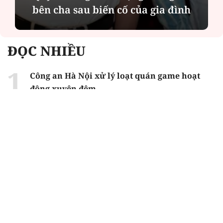
n cha sau biến cố của gia đình
ĐỌC NHIỀU
Công an Hà Nội xử lý loạt quán game hoạt
động xuyên đêm
Ngân hàng trở lại "ngôi vương" phát hành
trái phiếu: Báo hiệu cuộc đua vốn mới
Về Lấp Vò khám phá điểm sáng mới của du
lịch cộng đồng
Từ 4/8, chính thức lọc ảo xét tuyển đại học