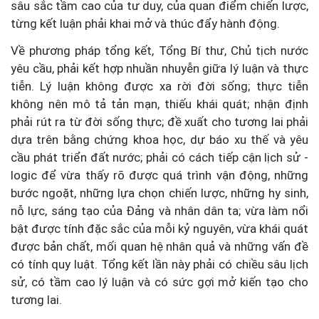
sâu sắc tầm cao của tư duy, của quan điểm chiến lược,
từng kết luận phải khai mở và thúc đẩy hành động.
Về phương pháp tổng kết, Tổng Bí thư, Chủ tịch nước
yêu cầu, phải kết hợp nhuần nhuyễn giữa lý luận và thực
tiễn. Lý luận không được xa rời đời sống; thực tiễn
không nên mô tả tản mạn, thiếu khái quát; nhận định
phải rút ra từ đời sống thực; đề xuất cho tương lai phải
dựa trên bằng chứng khoa học, dự báo xu thế và yêu
cầu phát triển đất nước; phải có cách tiếp cận lịch sử -
logic để vừa thấy rõ được quá trình vận động, những
bước ngoặt, những lựa chọn chiến lược, những hy sinh,
nỗ lực, sáng tạo của Đảng và nhân dân ta; vừa làm nổi
bật được tính đặc sắc của mỗi kỷ nguyên, vừa khái quát
được bản chất, mối quan hệ nhân quả và những vấn đề
có tính quy luật. Tổng kết lần này phải có chiều sâu lịch
sử, có tầm cao lý luận và có sức gợi mở kiến tạo cho
tương lai.