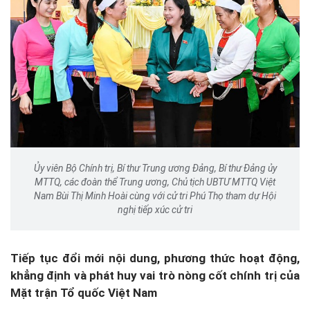
Ủy viên Bộ Chính trị, Bí thư Trung ương Đảng, Bí thư Đảng ủy
MTTQ, các đoàn thể Trung ương, Chủ tịch UBTƯ MTTQ Việt
Nam Bùi Thị Minh Hoài cùng với cử tri Phú Thọ tham dự Hội
nghị tiếp xúc cử tri
Tiếp
tục
đổi
mới
nội
dung,
phương thức hoạt động,
khẳng định và phát huy vai trò nòng cốt chính trị của
Mặt trận Tổ quốc Việt Nam