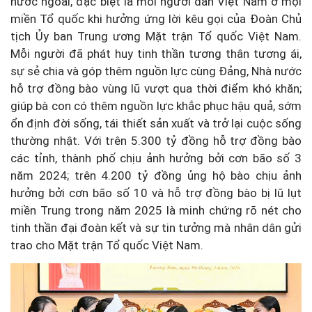
nước ngoài, đặc biệt là mỗi người dân Việt Nam ở mọi
miền Tổ quốc khi hưởng ứng lời kêu gọi của Đoàn Chủ
tịch Ủy ban Trung ương Mặt trận Tổ quốc Việt Nam.
Mỗi người đã phát huy tinh thần tương thân tương ái,
sự sẻ chia và góp thêm nguồn lực cùng Đảng, Nhà nước
hỗ trợ đồng bào vùng lũ vượt qua thời điểm khó khăn;
giúp bà con có thêm nguồn lực khắc phục hậu quả, sớm
ổn định đời sống, tái thiết sản xuất và trở lại cuộc sống
thường nhật. Với trên 5.300 tỷ đồng hỗ trợ đồng bào
các tỉnh, thành phố chịu ảnh hưởng bởi cơn bão số 3
năm 2024; trên 4.200 tỷ đồng ủng hộ bào chịu ảnh
hưởng bởi cơn bão số 10 và hỗ trợ đồng bào bị lũ lụt
miền Trung trong năm 2025 là minh chứng rõ nét cho
tinh thần đại đoàn kết và sự tin tưởng mà nhân dân gửi
trao cho Mặt trận Tổ quốc Việt Nam.