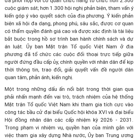
đã phối hợp với cơ quan chức năng tổ chức hơn 2.300
cuộc giám sát; hơn 1.300 hội nghị phản biện, tham vấn ý
kiến góp ý vào quyết sách của địa phương. Ý kiến phản
biện xã hội đa dạng, phong phú, sâu sắc, được cơ quan
có thẩm quyền đánh giá cao và được xác định là tài liệu
bắt buộc trong hồ sơ trình ban hành chính sách và dự
án luật. Ủy ban Mặt trận Tổ quốc Việt Nam ở địa
phương đã tổ chức các cuộc đối thoại trực tiếp giữa
người đứng đầu cấp ủy, chính quyền với nhân dân để kịp
thời thông tin, trao đổi, giải quyết vấn đề người dân
quan tâm, phản ánh, kiến nghị.
Một trong những dấu ấn nổi bật trong thời gian qua
phải nhấn mạnh đến vai trò, trách nhiệm của hệ thống
Mặt trận Tổ quốc Việt Nam khi tham gia tích cực vào
công tác bầu cử đại biểu Quốc hội khóa XVI và đại biểu
Hội đồng nhân dân các cấp nhiệm kỳ 2026 - 2031.
Trong phạm vi nhiệm vụ, quyền hạn của mình gắn với
việc tham gia xây dựng Nhà nước, Ủy ban Trung ương