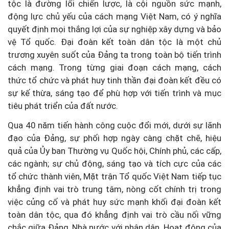
tộc là đường lối chiến lược, là cội nguồn sức mạnh,
động lực chủ yếu của cách mạng Việt Nam, có ý nghĩa
quyết định mọi thắng lợi của sự nghiệp xây dựng và bảo
vệ Tổ quốc. Đại đoàn kết toàn dân tộc là một chủ
trương xuyên suốt của Đảng ta trong toàn bộ tiến trình
cách mạng. Trong từng giai đoạn cách mạng, cách
thức tổ chức và phát huy tinh thần đại đoàn kết đều có
sự kế thừa, sáng tạo để phù hợp với tiến trình và mục
tiêu phát triển của đất nước.
Qua 40 năm tiến hành công cuộc đổi mới, dưới sự lãnh
đạo của Đảng, sự phối hợp ngày càng chặt chẽ, hiệu
quả của Ủy ban Thường vụ Quốc hội, Chính phủ, các cấp,
các ngành; sự chủ động, sáng tạo và tích cực của các
tổ chức thành viên, Mặt trận Tổ quốc Việt Nam tiếp tục
khẳng định vai trò trung tâm, nòng cốt chính trị trong
việc củng cố và phát huy sức mạnh khối đại đoàn kết
toàn dân tộc, qua đó khẳng định vai trò cầu nối vững
chắc giữa Đảng, Nhà nước với nhân dân. Hoạt động của