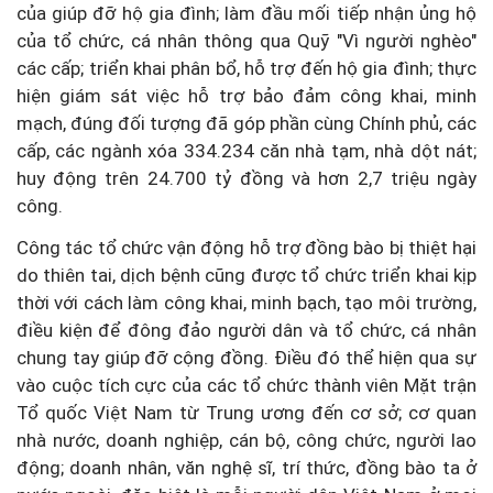
của giúp đỡ hộ gia đình; làm đầu mối tiếp nhận ủng hộ
của tổ chức, cá nhân thông qua Quỹ "Vì người nghèo"
các cấp; triển khai phân bổ, hỗ trợ đến hộ gia đình; thực
hiện giám sát việc hỗ trợ bảo đảm công khai, minh
mạch, đúng đối tượng đã góp phần cùng Chính phủ, các
cấp, các ngành xóa 334.234 căn nhà tạm, nhà dột nát;
huy động trên 24.700 tỷ đồng và hơn 2,7 triệu ngày
công.
Công tác tổ chức vận động hỗ trợ đồng bào bị thiệt hại
do thiên tai, dịch bệnh cũng được tổ chức triển khai kịp
thời với cách làm công khai, minh bạch, tạo môi trường,
điều kiện để đông đảo người dân và tổ chức, cá nhân
chung tay giúp đỡ cộng đồng. Điều đó thể hiện qua sự
vào cuộc tích cực của các tổ chức thành viên Mặt trận
Tổ quốc Việt Nam từ Trung ương đến cơ sở; cơ quan
nhà nước, doanh nghiệp, cán bộ, công chức, người lao
động; doanh nhân, văn nghệ sĩ, trí thức, đồng bào ta ở