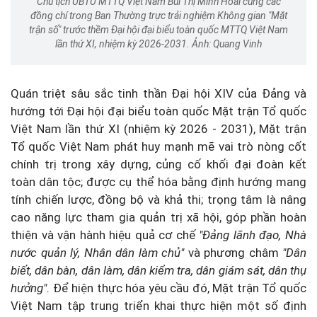
Chủ tịch UBTƯ MTTQ Việt Nam Bùi Thị Minh Hoài cùng các
đồng chí trong Ban Thường trực trải nghiệm Không gian "Mặt
trận số" trước thềm Đại hội đại biểu toàn quốc MTTQ Việt Nam
lần thứ XI, nhiệm kỳ 2026-2031. Ảnh: Quang Vinh
Quán triệt sâu sắc tinh thần Đại hội XIV của Đảng và
hướng tới Đại hội đại biểu toàn quốc Mặt trận Tổ quốc
Việt Nam lần thứ XI (nhiệm kỳ 2026 - 2031), Mặt trận
Tổ quốc Việt Nam phát huy mạnh mẽ vai trò nòng cốt
chính trị trong xây dựng, củng cố khối đại đoàn kết
toàn dân tộc; được cụ thể hóa bằng định hướng mang
tính chiến lược, đồng bộ và khả thi; trọng tâm là nâng
cao năng lực tham gia quản trị xã hội, góp phần hoàn
thiện và vận hành hiệu quả cơ chế
"Đảng lãnh đạo, Nhà
nước quản lý, Nhân dân làm chủ"
và phương châm
"Dân
biết, dân bàn, dân làm, dân kiểm tra, dân giám sát, dân thụ
hưởng"
. Để hiện thực hóa yêu cầu đó, Mặt trận Tổ quốc
Việt Nam tập trung triển khai thực hiện một số định