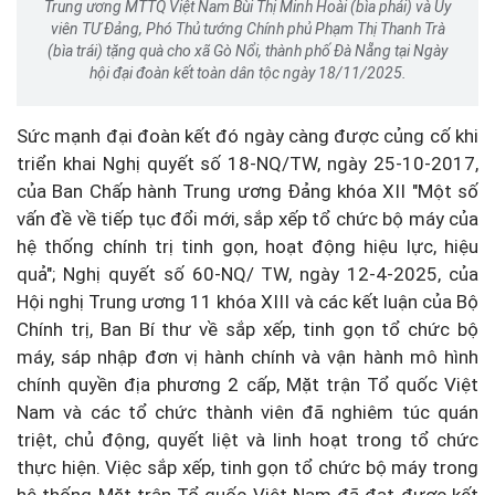
Trung ương MTTQ Việt Nam Bùi Thị Minh Hoài (bìa phải) và Ủy
viên TƯ Đảng, Phó Thủ tướng Chính phủ Phạm Thị Thanh Trà
(bìa trái) tặng quà cho xã Gò Nổi, thành phố Đà Nẵng tại Ngày
hội đại đoàn kết toàn dân tộc ngày 18/11/2025.
Sức mạnh đại đoàn kết đó ngày càng được củng cố khi
triển khai Nghị quyết số 18-NQ/TW, ngày 25-10-2017,
của Ban Chấp hành Trung ương Đảng khóa XII "Một số
vấn đề về tiếp tục đổi mới, sắp xếp tổ chức bộ máy của
hệ thống chính trị tinh gọn, hoạt động hiệu lực, hiệu
quả"; Nghị quyết số 60-NQ/ TW, ngày 12-4-2025, của
Hội nghị Trung ương 11 khóa XIII và các kết luận của Bộ
Chính trị, Ban Bí thư về sắp xếp, tinh gọn tổ chức bộ
máy, sáp nhập đơn vị hành chính và vận hành mô hình
chính quyền địa phương 2 cấp, Mặt trận Tổ quốc Việt
Nam và các tổ chức thành viên đã nghiêm túc quán
triệt, chủ động, quyết liệt và linh hoạt trong tổ chức
thực hiện. Việc sắp xếp, tinh gọn tổ chức bộ máy trong