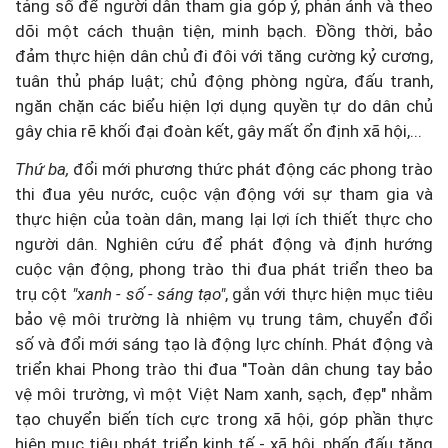
tảng số để người dân tham gia góp ý, phản ánh và theo
dõi một cách thuận tiện, minh bạch. Đồng thời, bảo
đảm thực hiện dân chủ đi đôi với tăng cường kỷ cương,
tuân thủ pháp luật; chủ động phòng ngừa, đấu tranh,
ngăn chặn các biểu hiện lợi dụng quyền tự do dân chủ
gây chia rẽ khối đại đoàn kết, gây mất ổn định xã hội,...
Thứ ba,
đổi mới phương thức phát động các phong trào
thi đua yêu nước, cuộc vận động với sự tham gia và
thực hiện của toàn dân, mang lại lợi ích thiết thực cho
người dân. Nghiên cứu để phát động và định hướng
cuộc vận động, phong trào thi đua phát triển theo ba
trụ cột
"xanh - số - sáng tạo"
, gắn với thực hiện mục tiêu
bảo vệ môi trường là nhiệm vụ trung tâm, chuyển đổi
số và đổi mới sáng tạo là động lực chính. Phát động và
triển khai Phong trào thi đua "Toàn dân chung tay bảo
vệ môi trường, vì một Việt Nam xanh, sạch, đẹp" nhằm
tạo chuyển biến tích cực trong xã hội, góp phần thực
hiện mục tiêu phát triển kinh tế - xã hội, phấn đấu tăng