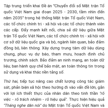
Tập trung triển khai Đề án "Chuyển đổi số Mặt trận Tổ
quốc Việt Nam giai đoạn 2025 - 2030, tầm nhìn đến
năm 2035" trong hệ thống Mặt trận Tổ quốc Việt Nam,
các tổ chức chính trị - xã hội và các tổ chức thành viên
các cấp. Đẩy mạnh kết nối, chia sẻ dữ liệu giữa Mặt
trận Tổ quốc Việt Nam, các tổ chức chính trị - xã hội với
cơ sở dữ liệu quốc gia và bộ, ngành liên quan, bảo đảm
đồng bộ, liên thông. Xây dựng trung tâm dữ liệu dùng
chung, phục vụ dự báo, tham mưu, hoạch định chủ
trương, chính sách. Bảo đảm an ninh mạng, an toàn dữ
liệu; ban hành quy chế bảo mật, an toàn thông tin trong
sử dụng và khai thác nền tảng số.
Thứ hai,
tiếp tục nâng cao chất lượng công tác giám
sát, phản biện xã hội theo hướng đi vào vấn đề lớn, gắn
với lợi ích thiết thực của nhân dân theo tinh thần
"rõ
việc - rõ trách nhiệm - rõ hiệu quả"
. Thực hiện hiệu quả
"Tháng nghe dân nói"
do Mặt trận Tổ quốc Việt Nam và