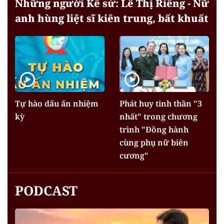
Những người Kể sử: Lê Thị Riêng - Nữ
anh hùng liệt sĩ kiên trung, bất khuất
Tự hào dấu ấn nhiệm
Phát huy tinh thần "3
kỳ
nhất" trong chương
trình "Đồng hành
cùng phụ nữ biên
cương"
PODCAST