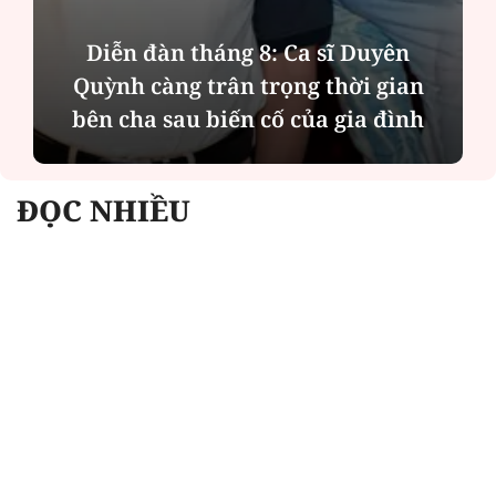
Phân tích tính 2 mặt của thương vụ
MBBank "rót" hơn 8.800 tỷ đồng cho
Phát Đạt
ĐỌC NHIỀU
Công an Hà Nội xử lý loạt quán game hoạt
động xuyên đêm
Ngân hàng trở lại "ngôi vương" phát hành
trái phiếu: Báo hiệu cuộc đua vốn mới
Về Lấp Vò khám phá điểm sáng mới của du