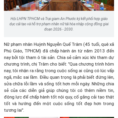
Hội LHPN TPHCM và Trại giam An Phước ký kết phối hợp giáo
dục cải tạo và hỗ trợ phạm nhân nữ tái hòa nhập cộng đồng giai
đoạn 2026 - 2030.
Nữ phạm nhân Huỳnh Nguyễn Quế Trâm (45 tuổi, quê xã
Phú Giáo, TPHCM) đã chấp hành án từ năm 2013 đến
nay bởi tội tham ô tài sản. Chia sẻ cảm xúc khi tham dự
chương trình, chị Trâm cho biết: "Qua chương trình hôm
nay, tôi nhận ra rằng trong cuộc sống ai cũng có lúc vấp
ngã, mắc sai lầm. Điều quan trọng là phải biết đứng lên,
sửa chữa lỗi lầm và sống tốt hơn mỗi ngày. Những chia
sẻ của các diễn giả giúp chúng tôi có thêm niềm tin,
động lực để chấp hành tốt nội quy, cố gắng cải tạo thật
tốt và hướng đến một cuộc sống tốt đẹp hơn trong
tương lai".