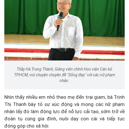
Thầy Hà Trung Thành, Giảng viên chính Học viện Cán bộ
TPHCM, nói chuyện chuyên đề "Sống đẹp" với các nữ phạm
nhân.
Nhìn thấy nhiều em nhỏ theo mẹ đến trại giam, bà Trịnh
Thị Thanh bày tỏ sự xúc động và mong các nữ phạm
nhân lấy đó làm động lực để nỗ lực cải tạo, sớm trở về
đoàn tụ cùng gia đình, nuôi dạy con cái và tiếp tục
đóng góp cho xã hội.