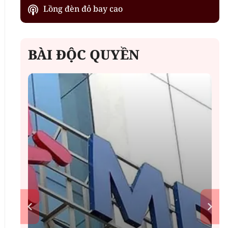
Lồng đèn đỏ bay cao
BÀI ĐỘC QUYỀN