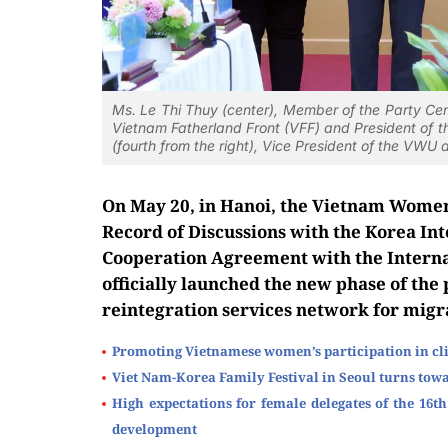
Ms. Le Thi Thuy (center), Member of the Party Cen
Vietnam Fatherland Front (VFF) and President of
(fourth from the right), Vice President of the VWU
On May 20, in Hanoi, the Vietnam Women
Record of Discussions with the Korea In
Cooperation Agreement with the Internat
officially launched the new phase of the 
reintegration services network for migr
Promoting Vietnamese women’s participation in c
Viet Nam-Korea Family Festival in Seoul turns towa
High expectations for female delegates of the 16
development