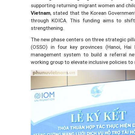
supporting returning migrant women and chil
Vietnam
, stated that the Korean Government 
through KOICA. This funding aims to shift
strengthening.
Doanh nghiệp thủy sản cả
The new phase centers on three strategic pill
"điểm nghẽn" trong dự th
(OSSO) in four key provinces (Hanoi, Hai 
An toàn thực phẩm
management system to build a referral net
working group to elevate inclusive policies to 