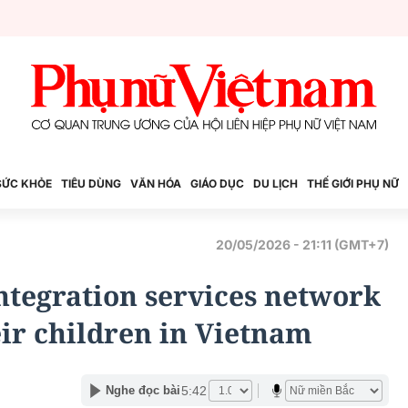
SỨC KHỎE
TIÊU DÙNG
VĂN HÓA
GIÁO DỤC
DU LỊCH
THẾ GIỚI PHỤ NỮ
20/05/2026 - 21:11 (GMT+7)
integration services network
ir children in Vietnam
5:42
Nghe đọc bài