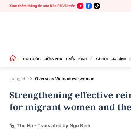
Xem thêm thông tin của Báo PNVN trên
THỜI CUỘC
GIỚI & PHÁT TRIỂN
KINH TẾ
XÃ HỘI
GIA ĐÌNH
Trang chủ
Overseas Vietnamese woman
Strengthening effective re
for migrant women and the
Thu Ha - Translated by Ngu Binh