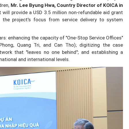
dren,
Mr. Lee Byung Hwa, Country Director of KOICA in
will provide a USD 3.5 million non-refundable aid grant
 the project's focus from service delivery to system
nh báo
Chính sách hậu xuất khẩu lao
ars: enhancing the capacity of "One-Stop Service Offices"
ảo Luật
động: "Đi để trở về" và bài toán
Phong, Quang Tri, and Can Tho); digitizing the case
lập nghiệp cho lao động nữ
work that "leaves no one behind"; and establishing a
national and international levels.