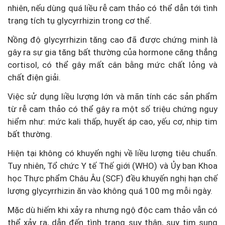
nhiên, nếu dùng quá liều rễ cam thảo có thể dẫn tới tình
trạng tích tụ glycyrrhizin trong cơ thể.
Nồng độ glycyrrhizin tăng cao đã được chứng minh là
gây ra sự gia tăng bất thường của hormone căng thẳng
cortisol, có thể gây mất cân bằng mức chất lỏng và
chất điện giải.
Việc sử dụng liều lượng lớn và mãn tính các sản phẩm
từ rễ cam thảo có thể gây ra một số triệu chứng nguy
hiểm như: mức kali thấp, huyết áp cao, yếu cơ, nhịp tim
bất thường.
Hiện tại không có khuyến nghị về liều lượng tiêu chuẩn.
Tuy nhiên, Tổ chức Y tế Thế giới (WHO) và Ủy ban Khoa
học Thực phẩm Châu Âu (SCF) đều khuyến nghị hạn chế
lượng glycyrrhizin ăn vào không quá 100 mg mỗi ngày.
Mặc dù hiếm khi xảy ra nhưng ngộ độc cam thảo vẫn có
thể xảy ra, dẫn đến tình trạng suy thận, suy tim sung