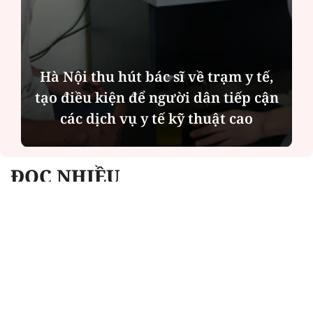
u hút bác sĩ về trạm y tế,
Diễn đàn 
kiện để người dân tiếp cận
Quỳnh càng
ch vụ y tế kỹ thuật cao
bên cha sau
ĐỌC NHIỀU
Công an Hà Nội xử lý loạt quán game hoạt
động xuyên đêm
Ngân hàng trở lại "ngôi vương" phát hành
trái phiếu: Báo hiệu cuộc đua vốn mới