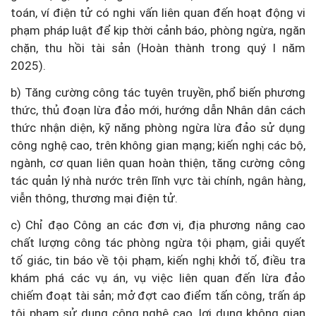
toán, ví điện tử có nghi vấn liên quan đến hoạt động vi
phạm pháp luật để kịp thời cảnh báo, phòng ngừa, ngăn
chặn, thu hồi tài sản (Hoàn thành trong quý I năm
2025).
b) Tăng cường công tác tuyên truyền, phổ biến phương
thức, thủ đoạn lừa đảo mới, hướng dẫn Nhân dân cách
thức nhận diện, kỹ năng phòng ngừa lừa đảo sử dụng
công nghệ cao, trên không gian mạng; kiến nghị các bộ,
ngành, cơ quan liên quan hoàn thiện, tăng cường công
tác quản lý nhà nước trên lĩnh vực tài chính, ngân hàng,
viễn thông, thương mại điện tử.
c) Chỉ đạo Công an các đơn vị, địa phương nâng cao
chất lượng công tác phòng ngừa tội phạm, giải quyết
tố giác, tin báo về tội phạm, kiến nghị khởi tố, điều tra
khám phá các vụ án, vụ việc liên quan đến lừa đảo
chiếm đoạt tài sản; mở đợt cao điểm tấn công, trấn áp
tội phạm sử dụng công nghệ cao, lợi dụng không gian