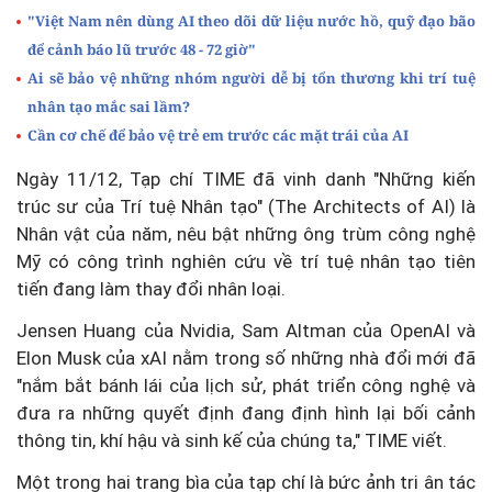
"Việt Nam nên dùng AI theo dõi dữ liệu nước hồ, quỹ đạo bão
để cảnh báo lũ trước 48 - 72 giờ"
Ai sẽ bảo vệ những nhóm người dễ bị tổn thương khi trí tuệ
nhân tạo mắc sai lầm?
Cần cơ chế để bảo vệ trẻ em trước các mặt trái của AI
Ngày 11/12, Tạp chí TIME đã vinh danh "Những kiến
trúc sư của Trí tuệ Nhân tạo" (The Architects of AI) là
Nhân vật của năm, nêu bật những ông trùm công nghệ
Mỹ có công trình nghiên cứu về trí tuệ nhân tạo tiên
tiến đang làm thay đổi nhân loại.
Jensen Huang của Nvidia, Sam Altman của OpenAI và
Elon Musk của xAI nằm trong số những nhà đổi mới đã
"nắm bắt bánh lái của lịch sử, phát triển công nghệ và
đưa ra những quyết định đang định hình lại bối cảnh
thông tin, khí hậu và sinh kế của chúng ta," TIME viết.
Một trong hai trang bìa của tạp chí là bức ảnh tri ân tác