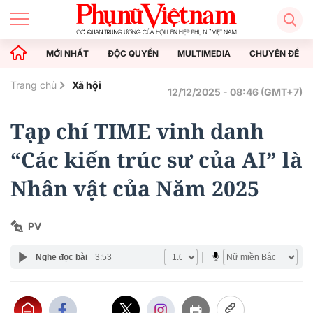
MỚI NHẤT
ĐỘC QUYỀN
MULTIMEDIA
CHUYÊN ĐỀ
Trang chủ
Xã hội
12/12/2025 - 08:46 (GMT+7)
Tạp chí TIME vinh danh
“Các kiến trúc sư của AI” là
Nhân vật của Năm 2025
PV
Nghe đọc bài
3:53