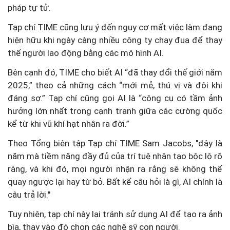
pháp tự tử.
Tạp chí TIME cũng lưu ý đến nguy cơ mất việc làm đang
hiện hữu khi ngày càng nhiều công ty chạy đua để thay
thế người lao động bằng các mô hình AI.
Bên cạnh đó, TIME cho biết AI “đã thay đổi thế giới năm
2025,” theo cả những cách “mới mẻ, thú vị và đôi khi
đáng sợ.” Tạp chí cũng gọi AI là “công cụ có tầm ảnh
hưởng lớn nhất trong cạnh tranh giữa các cường quốc
kể từ khi vũ khí hạt nhân ra đời.”
Theo Tổng biên tập Tạp chí TIME Sam Jacobs, "đây là
năm mà tiềm năng đầy đủ của trí tuệ nhân tạo bộc lộ rõ
ràng, và khi đó, mọi người nhận ra rằng sẽ không thể
quay ngược lại hay từ bỏ. Bất kể câu hỏi là gì, AI chính là
câu trả lời."
Tuy nhiên, tạp chí này lại tránh sử dụng AI để tạo ra ảnh
bìa, thay vào đó chọn các nghệ sỹ con người.