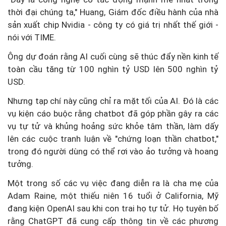
thời đại chúng ta," Huang, Giám đốc điều hành của nhà
sản xuất chip Nvidia - công ty có giá trị nhất thế giới -
nói với TIME.
Ông dự đoán rằng AI cuối cùng sẽ thúc đẩy nền kinh tế
toàn cầu tăng từ 100 nghìn tỷ USD lên 500 nghìn tỷ
USD.
Nhưng tạp chí này cũng chỉ ra mặt tối của AI. Đó là các
vụ kiện cáo buộc rằng chatbot đã góp phần gây ra các
vụ tự tử và khủng hoảng sức khỏe tâm thần, làm dấy
lên các cuộc tranh luận về "chứng loạn thần chatbot,"
trong đó người dùng có thể rơi vào ảo tưởng và hoang
tưởng.
Một trong số các vụ việc đang diễn ra là cha mẹ của
Adam Raine, một thiếu niên 16 tuổi ở California, Mỹ
đang kiện OpenAI sau khi con trai họ tự tử. Họ tuyên bố
rằng ChatGPT đã cung cấp thông tin về các phương