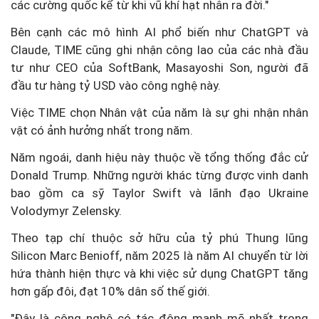
các cường quốc kể từ khi vũ khí hạt nhân ra đời."
Bên cạnh các mô hình AI phổ biến như ChatGPT và
Claude, TIME cũng ghi nhận công lao của các nhà đầu
tư như CEO của SoftBank, Masayoshi Son, người đã
đầu tư hàng tỷ USD vào công nghệ này.
Việc TIME chọn Nhân vật của năm là sự ghi nhận nhân
vật có ảnh hưởng nhất trong năm.
Năm ngoái, danh hiệu này thuộc về tổng thống đắc cử
Donald Trump. Những người khác từng được vinh danh
bao gồm ca sỹ Taylor Swift và lãnh đạo Ukraine
Volodymyr Zelensky.
Theo tạp chí thuộc sở hữu của tỷ phú Thung lũng
Silicon Marc Benioff, năm 2025 là năm AI chuyển từ lời
hứa thành hiện thực và khi việc sử dụng ChatGPT tăng
hơn gấp đôi, đạt 10% dân số thế giới.
"Đây là công nghệ có tác động mạnh mẽ nhất trong