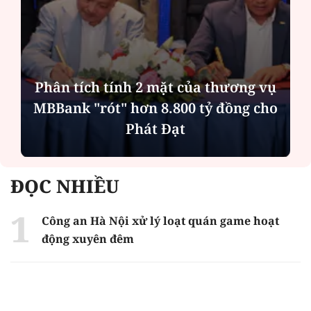
Phân tích tính 2 mặt của thương vụ
MBBank "rót" hơn 8.800 tỷ đồng cho
Phát Đạt
ĐỌC NHIỀU
Công an Hà Nội xử lý loạt quán game hoạt
động xuyên đêm
Ngân hàng trở lại "ngôi vương" phát hành
trái phiếu: Báo hiệu cuộc đua vốn mới