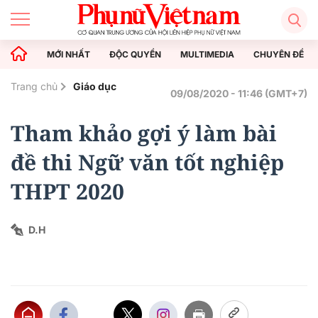
MỚI NHẤT
ĐỘC QUYỀN
MULTIMEDIA
CHUYÊN ĐỀ
Trang chủ
Giáo dục
09/08/2020 - 11:46 (GMT+7)
Tham khảo gợi ý làm bài
đề thi Ngữ văn tốt nghiệp
THPT 2020
D.H