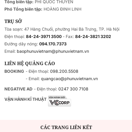
Tổng biên tập:
PHÍ QUỐC THUYÊN
Phó Tổng biên tập:
HOÀNG ĐINH LINH
TRỤ SỞ
Tòa soạn: 47 Hàng Chuối, phường Hai Bà Trưng, TP. Hà Nội
Điện thoại:
84-24-3971 3500
- Fax:
84-24-3821 3202
Đường dây nóng:
094.170.7373
Email:
baophunuvietnam@phunuvietnam.vn
LIÊN HỆ QUẢNG CÁO
BOOKING
- Điện thoại:
098.200.5508
- Email:
quangcao@phunuvietnam.vn
NEGATIVE AD
- Điện thoại:
0247 300 7108
VẬN HÀNH KĨ THUẬT
CÁC TRANG LIÊN KẾT