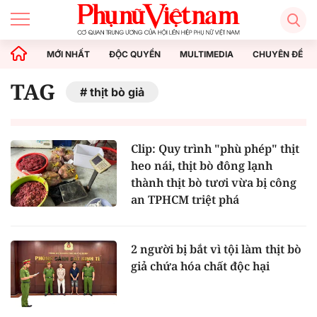
MỚI NHẤT
ĐỘC QUYỀN
MULTIMEDIA
CHUYÊN ĐỀ
TAG
thịt bò giả
Clip: Quy trình "phù phép" thịt
heo nái, thịt bò đông lạnh
thành thịt bò tươi vừa bị công
an TPHCM triệt phá
2 người bị bắt vì tội làm thịt bò
giả chứa hóa chất độc hại