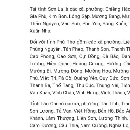
Tại tỉnh Sơn La là các xã, phường: Chiềng Hặc
Gia Phù, Kim Bon, Lóng Sập, Mường Bang, Mư
Một cuộc hôn nhân tan v
Thảo Nguyên, Vân Sơn, Phù Yên, Song Khủa, 
mảnh đất và bản án vì lẽ
Xuân Nha.
bằng
Đối với tỉnh Phú Thọ gồm các xã phường: Liê
Phùng Nguyên, Tân Pheo, Thanh Sơn, Thanh Th
Cao Phong, Cao Sơn, Cự Đồng, Đà Bắc, Đan
Lương, Hiền Quan, Hoàng Cương, Hương Cần
Mường Bi, Mường Động, Mường Hoa, Mường Th
Phú, Việt Trì, Pà Cò, Quảng Yên, Quy Đức, Sơ
Thanh Ba, Thổ Tang, Thu Cúc, Thung Nai, Tiên
Vạn Xuân, Vĩnh Chân, Vĩnh Hưng, Vĩnh Thành, V
Tỉnh Lào Cai có các xã, phường: Tân Lĩnh, Trạ
Sơn Lương, Tả Van, Việt Hồng; Bản Hồ, Bảo Á
Khánh, Lâm Thượng, Liên Sơn, Lương Thịnh,
Cam Đường, Cầu Thia, Nam Cường, Nghĩa Lộ, 