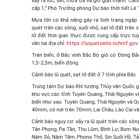
xảy ra lốc, sét, mưa đá và gió giật mạnh. Cảnh
cấp 1," Phó Trưởng phòng Dự báo thời tiết Lê T
Mưa lớn có khả năng gây ra tình trạng ngập ú
quét trên các sông, suối nhỏ, sạt lở đất trên 
lở đất thời gian thực được cung cấp trực tu
văn tại địa chỉ:
https://luquetsatlo.nchmf.gov
Trên biển, ở Bắc vịnh Bắc Bộ gió có Đông Bắ
1,5-2,5m, biển động.
Cảnh báo lũ quét, sạt lở đất ở 7 tỉnh phía Bắc
Trung tâm Dự báo Khí tượng Thủy văn Quốc gi
khu vực các tỉnh Tuyên Quang, Thái Nguyên v
biến như sau: Tuyên Quang, Thái Nguyên và 
40mm, có nơi trên 70mm; Lai Châu, Lào Cai 
Cảnh báo nguy cơ: xảy ra lũ quét trên các sông
Tân Phong, Pa Tần, Thu Lũm; Bình Lư, Bum N
Nậm Sỏ, Nậm Tăm, Phong Thổ, Sin Suối Hồ, Tả 