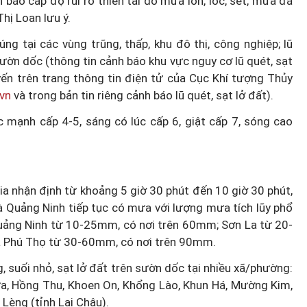
 báo cấp độ rủi ro thiên tai do mưa lớn, lốc, sét, mưa đá
hị Loan lưu ý.
ng tại các vùng trũng, thấp, khu đô thị, công nghiệp; lũ
sườn dốc (thông tin cảnh báo khu vực nguy cơ lũ quét, sạt
yến trên trang thông tin điện tử của Cục Khí tượng Thủy
.vn
và trong bản tin riêng cảnh báo lũ quét, sạt lở đất).
c mạnh cấp 4-5, sáng có lúc cấp 6, giật cấp 7, sóng cao
a nhận định từ khoảng 5 giờ 30 phút đến 10 giờ 30 phút,
à Quảng Ninh tiếp tục có mưa với lượng mưa tích lũy phổ
Quảng Ninh từ 10-25mm, có nơi trên 60mm; Sơn La từ 20-
và Phú Thọ từ 30-60mm, có nơi trên 90mm.
, suối nhỏ, sạt lở đất trên sườn dốc tại nhiều xã/phường:
ưa, Hồng Thu, Khoen On, Khổng Lào, Khun Há, Mường Kim,
Lèng (tỉnh Lai Châu).