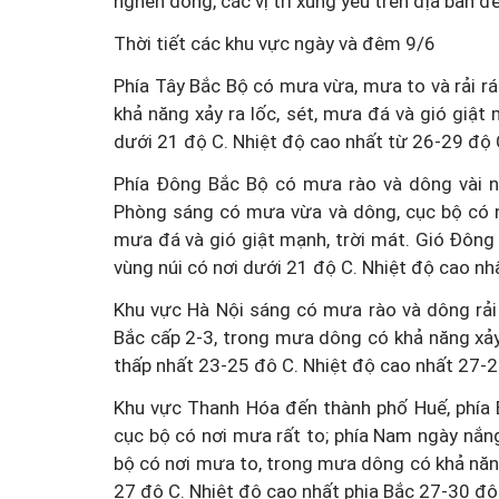
nghẽn dòng, các vị trí xung yếu trên địa bàn đ
Thời tiết các khu vực ngày và đêm 9/6
Phía Tây Bắc Bộ có mưa vừa, mưa to và rải r
khả năng xảy ra lốc, sét, mưa đá và gió giật
dưới 21 độ C. Nhiệt độ cao nhất từ 26-29 độ C
Phía Đông Bắc Bộ có mưa rào và dông vài nơ
Phòng sáng có mưa vừa và dông, cục bộ có n
mưa đá và gió giật mạnh, trời mát. Gió Đông
vùng núi có nơi dưới 21 độ C. Nhiệt độ cao nh
Khu vực Hà Nội sáng có mưa rào và dông rải
Bắc cấp 2-3, trong mưa dông có khả năng xảy 
thấp nhất 23-25 đô C. Nhiệt độ cao nhất 27-2
Khu vực Thanh Hóa đến thành phố Huế, phía
cục bộ có nơi mưa rất to; phía Nam ngày nắng
bộ có nơi mưa to, trong mưa dông có khả năng 
27 độ C. Nhiệt độ cao nhất phia Bắc 27-30 độ 