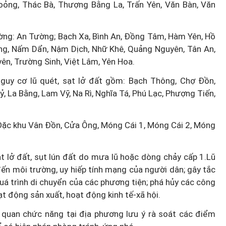
oỏng, Thác Bà, Thượng Bằng La, Trấn Yên, Văn Bàn, Văn
ường: An Tường; Bạch Xa, Bình An, Đồng Tâm, Hàm Yên, Hồ
ang, Nấm Dẩn, Nậm Dịch, Nhữ Khê, Quảng Nguyên, Tân An,
n, Trường Sinh, Việt Lâm, Yên Hoa.
guy cơ lũ quét, sạt lở đất gồm: Bạch Thông, Chợ Đồn,
, La Bằng, Lam Vỹ, Na Rì, Nghĩa Tá, Phú Lạc, Phượng Tiến,
 Đặc khu Vân Đồn, Cửa Ông, Móng Cái 1, Móng Cái 2, Móng
sạt lở đất, sụt lún đất do mưa lũ hoặc dòng chảy cấp 1.Lũ
đến môi trường, uy hiếp tính mạng của người dân; gây tắc
uá trình di chuyển của các phương tiện; phá hủy các công
oạt động sản xuất, hoạt động kinh tế-xã hội.
ơ quan chức năng tại địa phương lưu ý rà soát các điểm