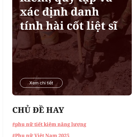
xác định danh
tính hài cốt liệt sĩ
Xem chi tiết
CHỦ ĐỀ HAY
#phụ nữ tiết kiệm năng lượng
#Phụ nữ Việt Nam 2025