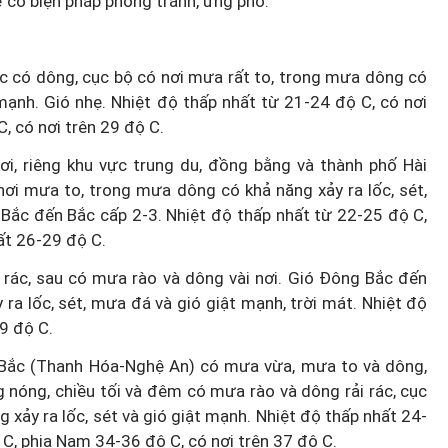
ể có biện pháp phòng tránh, ứng phó.
ác có dông, cục bộ có nơi mưa rất to, trong mưa dông có
 mạnh. Gió nhẹ. Nhiệt độ thấp nhất từ 21-24 độ C, có nơi
, có nơi trên 29 độ C.
i, riêng khu vực trung du, đồng bằng và thành phố Hài
ơi mưa to, trong mưa dông có khả năng xảy ra lốc, sét,
 Bắc đến Bắc cấp 2-3. Nhiệt độ thấp nhất từ 22-25 độ C,
ất 26-29 độ C.
 rác, sau có mưa rào và dông vài nơi. Gió Đông Bắc đến
ra lốc, sét, mưa đá và gió giật mạnh, trời mát. Nhiệt độ
9 độ C.
 Bắc (Thanh Hóa-Nghệ An) có mưa vừa, mưa to và dông,
 nóng, chiều tối và đêm có mưa rào và dông rải rác, cục
xảy ra lốc, sét và gió giật mạnh. Nhiệt độ thấp nhất 24-
C, phia Nam 34-36 độ C, có nơi trên 37 độ C.