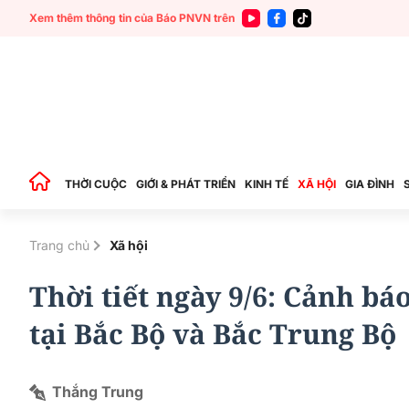
Xem thêm thông tin của Báo PNVN trên
THỜI CUỘC
GIỚI & PHÁT TRIỂN
KINH TẾ
XÃ HỘI
GIA ĐÌNH
Trang chủ
Xã hội
Thời tiết ngày 9/6: Cảnh b
tại Bắc Bộ và Bắc Trung Bộ
Thắng Trung