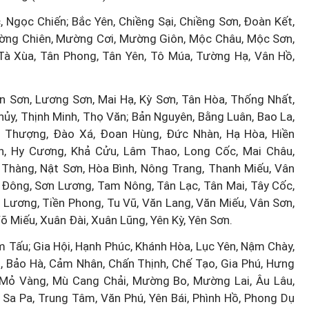
, Ngọc Chiến; Bắc Yên, Chiềng Sại, Chiềng Sơn, Đoàn Kết,
Hà Nội thu hút bác sĩ về trạm y
ờng Chiên, Mường Cơi, Mường Giôn, Mộc Châu, Mộc Sơn,
ỡ, 3
tế, tạo điều kiện để người dân
Tà Xùa, Tân Phong, Tân Yên, Tô Múa, Tường Hạ, Vân Hồ,
 công
tiếp cận các dịch vụ y tế kỹ thuậ
cao
n Sơn, Lương Sơn, Mai Hạ, Kỳ Sơn, Tân Hòa, Thống Nhất,
ủy, Thịnh Minh, Thọ Văn; Bản Nguyên, Bằng Luân, Bao La,
 Thượng, Đào Xá, Đoan Hùng, Đức Nhàn, Hạ Hòa, Hiền
, Hy Cương, Khả Cửu, Lâm Thao, Long Cốc, Mai Châu,
àng, Nật Sơn, Hòa Bình, Nông Trang, Thanh Miếu, Vân
n Đông, Sơn Lương, Tam Nông, Tân Lạc, Tân Mai, Tây Cốc,
 Lương, Tiền Phong, Tu Vũ, Văn Lang, Văn Miếu, Vân Sơn,
õ Miếu, Xuân Đài, Xuân Lũng, Yên Kỳ, Yên Sơn.
m Tấu; Gia Hội, Hạnh Phúc, Khánh Hòa, Lục Yên, Nậm Chày,
i, Bảo Hà, Cảm Nhân, Chấn Thịnh, Chế Tạo, Gia Phú, Hưng
 Mỏ Vàng, Mù Cang Chải, Mường Bo, Mường Lai, Âu Lâu,
Sa Pa, Trung Tâm, Văn Phú, Yên Bái, Phình Hồ, Phong Dụ