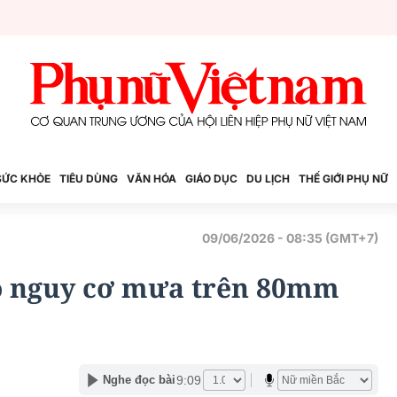
SỨC KHỎE
TIÊU DÙNG
VĂN HÓA
GIÁO DỤC
DU LỊCH
THẾ GIỚI PHỤ NỮ
09/06/2026 - 08:35 (GMT+7)
áo nguy cơ mưa trên 80mm
9:09
Nghe đọc bài