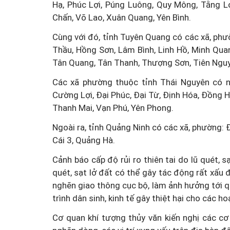
Hạ, Phúc Lợi, Púng Luông, Quy Mông, Tằng L
Chấn, Võ Lao, Xuân Quang, Yên Bình.
Cùng với đó, tỉnh Tuyên Quang có các xã, ph
Thầu, Hồng Sơn, Lâm Bình, Linh Hồ, Minh Qu
Tân Quang, Tân Thanh, Thượng Sơn, Tiên Nguyê
Các xã phường thuộc tỉnh Thái Nguyên có n
Cường Lợi, Đại Phúc, Đại Từ, Định Hóa, Đồng Hỷ
Thanh Mai, Vạn Phú, Yên Phong.
Ngoài ra, tỉnh Quảng Ninh có các xã, phường:
Cái 3, Quảng Hà.
Cảnh báo cấp độ rủi ro thiên tai do lũ quét, 
quét, sạt lở đất có thể gây tác động rất xấu 
nghẽn giao thông cục bộ, làm ảnh hưởng tới q
trình dân sinh, kinh tế gây thiệt hại cho các h
Cơ quan khí tượng thủy văn kiến nghị các c