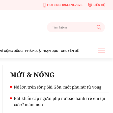
HOTLINE: 094.170.7373
LIÊN HỆ
VÌ CỘNG ĐỒNG
PHÁP LUẬT-BẠN ĐỌC
CHUYÊN ĐỀ
MỚI & NÓNG
Nổ lớn trên sông Sài Gòn, một phụ nữ tử vong
Bắt khẩn cấp người phụ nữ bạo hành trẻ em tại
cơ sở mầm non