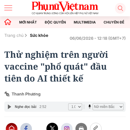
MỚI NHẤT
ĐỘC QUYỀN
MULTIMEDIA
CHUYÊN ĐỀ
Trang chủ
Sức khỏe
06/06/2026 - 12:18 (GMT+7)
Thử nghiệm trên người
vaccine "phổ quát" đầu
tiên do AI thiết kế
Thanh Phương
Nghe đọc bài
2:52