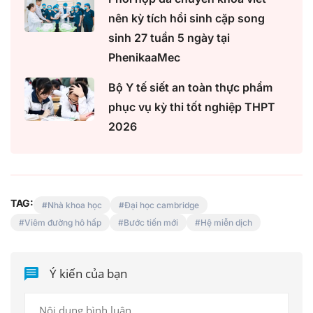
nên kỳ tích hồi sinh cặp song
sinh 27 tuần 5 ngày tại
PhenikaaMec
Bộ Y tế siết an toàn thực phẩm
phục vụ kỳ thi tốt nghiệp THPT
2026
TAG:
Nhà khoa học
Đại học cambridge
Viêm đường hô hấp
Bước tiến mới
Hệ miễn dịch
Ý kiến của bạn