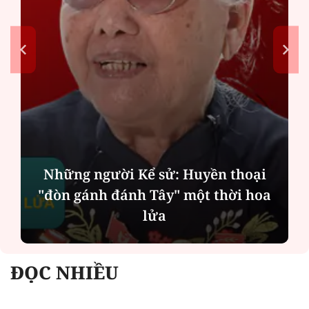
Những người Kể sử: Huyền thoại
"đòn gánh đánh Tây" một thời hoa
lửa
ĐỌC NHIỀU
Công an Hà Nội xử lý loạt quán game hoạt