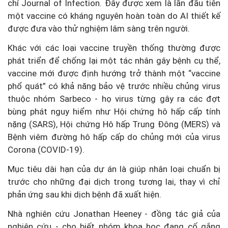
chí Journal of Infection. Đây được xem là lần đầu tiên
một vaccine có kháng nguyên hoàn toàn do AI thiết kế
được đưa vào thử nghiệm lâm sàng trên người.
Khác với các loại vaccine truyền thống thường được
phát triển để chống lại một tác nhân gây bệnh cụ thể,
vaccine mới được định hướng trở thành một “vaccine
phổ quát” có khả năng bảo vệ trước nhiều chủng virus
thuộc nhóm Sarbeco - họ virus từng gây ra các đợt
bùng phát nguy hiểm như Hội chứng hô hấp cấp tính
nặng (SARS), Hội chứng Hô hấp Trung Đông (MERS) và
Bệnh viêm đường hô hấp cấp do chủng mới của virus
Corona (COVID-19).
Mục tiêu dài hạn của dự án là giúp nhân loại chuẩn bị
trước cho những đại dịch trong tương lai, thay vì chỉ
phản ứng sau khi dịch bệnh đã xuất hiện.
Nhà nghiên cứu Jonathan Heeney - đồng tác giả của
nghiên cứu - cho biết nhóm khoa học đang cố gắng