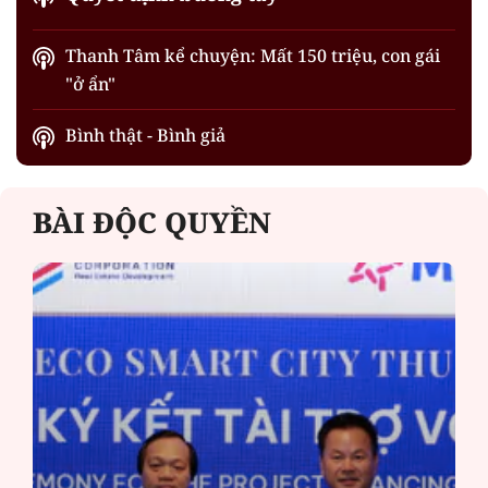
Thanh Tâm kể chuyện: Mất 150 triệu, con gái
"ở ẩn"
Bình thật - Bình giả
BÀI ĐỘC QUYỀN