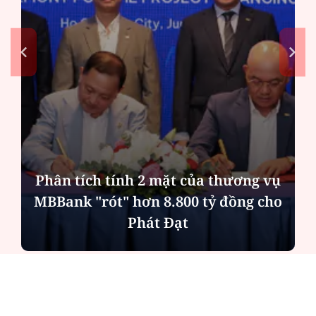
Phân tích tính 2 mặt của thương vụ
MBBank "rót" hơn 8.800 tỷ đồng cho
Phát Đạt
ĐỌC NHIỀU
Công an Hà Nội xử lý loạt quán game hoạt