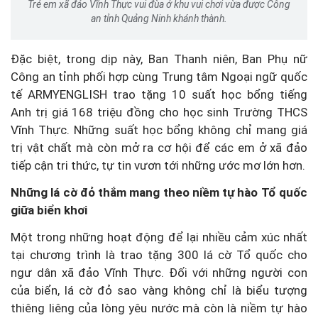
Trẻ em xã đảo Vĩnh Thực vui đùa ở khu vui chơi vừa được Công
an tỉnh Quảng Ninh khánh thành.
Đặc biệt, trong dịp này, Ban Thanh niên, Ban Phụ nữ
Công an tỉnh phối hợp cùng Trung tâm Ngoại ngữ quốc
tế ARMYENGLISH trao tặng 10 suất học bổng tiếng
Anh trị giá 168 triệu đồng cho học sinh Trường THCS
Vĩnh Thực. Những suất học bổng không chỉ mang giá
trị vật chất mà còn mở ra cơ hội để các em ở xã đảo
tiếp cận tri thức, tự tin vươn tới những ước mơ lớn hơn.
Những lá cờ đỏ thắm mang theo niềm tự hào Tổ quốc
giữa biển khơi
Một trong những hoạt động để lại nhiều cảm xúc nhất
tại chương trình là trao tặng 300 lá cờ Tổ quốc cho
ngư dân xã đảo Vĩnh Thực. Đối với những người con
của biển, lá cờ đỏ sao vàng không chỉ là biểu tượng
thiêng liêng của lòng yêu nước mà còn là niềm tự hào