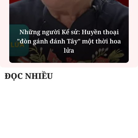
Chính quyền địa phương 2 cấp: Dịch
vụ công ngày càng gần dân
ĐỌC NHIỀU
Công an Hà Nội xử lý loạt quán game hoạt
động xuyên đêm
Ngân hàng trở lại "ngôi vương" phát hành
trái phiếu: Báo hiệu cuộc đua vốn mới