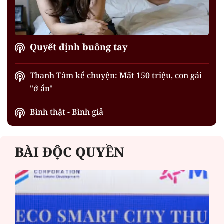
Quyết định buông tay
Thanh Tâm kể chuyện: Mất 150 triệu, con gái
"ở ẩn"
Bình thật - Bình giả
BÀI ĐỘC QUYỀN