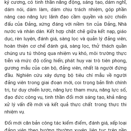
kỷ cương, có tinh thần năng động, sáng tạo, dám nghĩ,
dám nói, dám làm, dám chịu trách nhiệm, góp phần
nâng cao năng lực lãnh đạo cầm quyền và sức chiến
đấu của Đảng, xứng đáng với niềm tin của Đảng, Nhà
nước và nhân dân. Kết hợp chặt chẽ giữa kết nạp, giáo
dục, rèn luyện, đánh giá, sàng lọc và quản lý đảng viên;
hoàn thiện cơ chế đánh giá, sàng lọc, thử thách quần
chúng ưu tú thông qua nhiệm vụ khó, môi trường thực
tiễn và mức độ cống hiến; phát huy vai trò tiên phong,
gương mẫu của cán bộ, đảng viên, nhất là người đứng
đầu. Nghiên cứu xây dựng bộ tiêu chí mẫu về người
đảng viên trong giai đoạn mới, coi trọng bản lĩnh chính
trị, tư duy chiến lược, năng lực tham mưu, năng lực số,
đạo đức công vụ, tinh thần đổi mới sáng tạo, khả năng
xử lý vấn đề mới và kết quả thực chất trong thực thi
nhiệm vụ.
Đổi mới căn bản công tác kiểm điểm, đánh giá, xếp loại
đảng viên theo hướng thường xuyên, liên tục trên nền