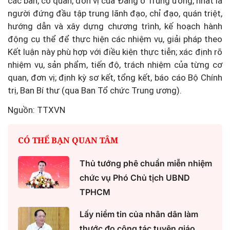
các ban, cơ quan, đơn vị của Đảng ở Trung ương, nhất là
người đứng đầu tập trung lãnh đạo, chỉ đạo, quán triệt,
hướng dẫn và xây dựng chương trình, kế hoạch hành
động cụ thể để thực hiện các nhiệm vụ, giải pháp theo
Kết luận này phù hợp với điều kiện thực tiễn; xác định rõ
nhiệm vụ, sản phẩm, tiến độ, trách nhiệm của từng cơ
quan, đơn vị; định kỳ sơ kết, tổng kết, báo cáo Bộ Chính
trị, Ban Bí thư (qua Ban Tổ chức Trung ương).
Nguồn: TTXVN
CÓ THỂ BẠN QUAN TÂM
Thủ tướng phê chuẩn miễn nhiệm
chức vụ Phó Chủ tịch UBND
TPHCM
Lấy niềm tin của nhân dân làm
thước đo công tác tuyên giáo,