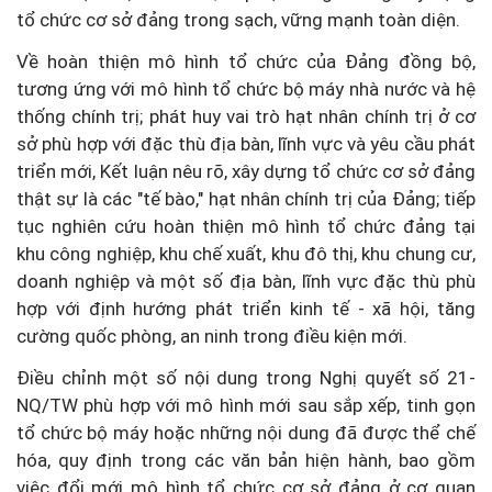
tổ chức cơ sở đảng trong sạch, vững mạnh toàn diện.
Về hoàn thiện mô hình tổ chức của Đảng đồng bộ,
tương ứng với mô hình tổ chức bộ máy nhà nước và hệ
thống chính trị; phát huy vai trò hạt nhân chính trị ở cơ
sở phù hợp với đặc thù địa bàn, lĩnh vực và yêu cầu phát
triển mới, Kết luận nêu rõ, xây dựng tổ chức cơ sở đảng
thật sự là các "tế bào," hạt nhân chính trị của Đảng; tiếp
tục nghiên cứu hoàn thiện mô hình tổ chức đảng tại
khu công nghiệp, khu chế xuất, khu đô thị, khu chung cư,
doanh nghiệp và một số địa bàn, lĩnh vực đặc thù phù
hợp với định hướng phát triển kinh tế - xã hội, tăng
cường quốc phòng, an ninh trong điều kiện mới.
Điều chỉnh một số nội dung trong Nghị quyết số 21-
NQ/TW phù hợp với mô hình mới sau sắp xếp, tinh gọn
tổ chức bộ máy hoặc những nội dung đã được thể chế
hóa, quy định trong các văn bản hiện hành, bao gồm
việc đổi mới mô hình tổ chức cơ sở đảng ở cơ quan