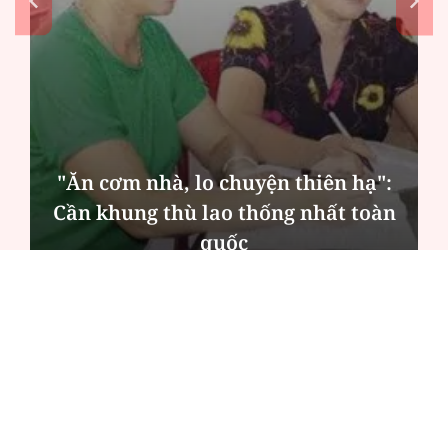
"Ăn cơm nhà, lo chuyện thiên hạ":
Cần khung thù lao thống nhất toàn
quốc
ĐỌC NHIỀU
Công an Hà Nội xử lý loạt quán game hoạt
động xuyên đêm