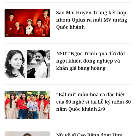
Sao Mai Huyền Trang kết hợp
nhóm Oplus ra mắt MV mừng
Quốc khánh
NSƯT Ngọc Trinh qua đời đột
ngột khiến đồng nghiệp và
khán giả bàng hoàng
"Bật mí" màn hòa ca đặc biệt
của 80 nghệ sĩ tại Lễ kỷ niệm 80
năm Quốc khánh 2/9
Nữ võ sĩ Cao Bằng đoạt Huy