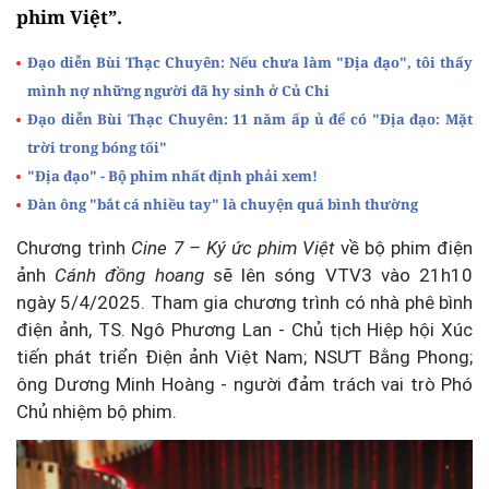
phim Việt”.
Đạo diễn Bùi Thạc Chuyên: Nếu chưa làm "Địa đạo", tôi thấy
mình nợ những người đã hy sinh ở Củ Chi
Đạo diễn Bùi Thạc Chuyên: 11 năm ấp ủ để có "Địa đạo: Mặt
trời trong bóng tối"
"Địa đạo" - Bộ phim nhất định phải xem!
Đàn ông "bắt cá nhiều tay" là chuyện quá bình thường
Chương trình
Cine 7 – Ký ức phim Việt
về bộ phim điện
ảnh
Cánh đồng hoang
sẽ lên sóng VTV3 vào 21h10
ngày 5/4/2025. Tham gia chương trình có nhà phê bình
điện ảnh, TS. Ngô Phương Lan - Chủ tịch Hiệp hội Xúc
tiến phát triển Điện ảnh Việt Nam; NSƯT Bằng Phong;
ông Dương Minh Hoàng - người đảm trách vai trò Phó
Chủ nhiệm bộ phim.