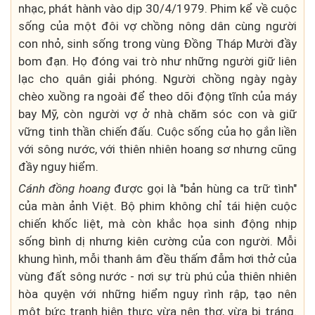
nhạc, phát hành vào dịp 30/4/1979. Phim kể về cuộc
sống của một đôi vợ chồng nông dân cùng người
con nhỏ, sinh sống trong vùng Đồng Tháp Mười đầy
bom đạn. Họ đóng vai trò như những người giữ liên
lạc cho quân giải phóng. Người chồng ngày ngày
chèo xuồng ra ngoài để theo dõi động tĩnh của máy
bay Mỹ, còn người vợ ở nhà chăm sóc con và giữ
vững tinh thần chiến đấu. Cuộc sống của họ gắn liền
với sông nước, với thiên nhiên hoang sơ nhưng cũng
đầy nguy hiểm.
Cánh đồng hoang
được gọi là "bản hùng ca trữ tình"
của màn ảnh Việt. Bộ phim không chỉ tái hiện cuộc
chiến khốc liệt, mà còn khắc họa sinh động nhịp
sống bình dị nhưng kiên cường của con người. Mỗi
khung hình, mỗi thanh âm đều thấm đẫm hơi thở của
vùng đất sông nước - nơi sự trù phú của thiên nhiên
hòa quyện với những hiểm nguy rình rập, tạo nên
một bức tranh hiện thực vừa nên thơ, vừa bi tráng.