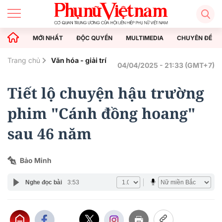
MỚI NHẤT
ĐỘC QUYỀN
MULTIMEDIA
CHUYÊN ĐỀ
Trang chủ
Văn hóa - giải trí
04/04/2025 - 21:33 (GMT+7)
Tiết lộ chuyện hậu trường
phim "Cánh đồng hoang"
sau 46 năm
Bảo Minh
Nghe đọc bài
3:53