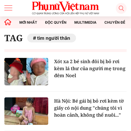
MỚI NHẤT
ĐỘC QUYỀN
MULTIMEDIA
CHUYÊN ĐỀ
TAG
tìm người thân
Xót xa 2 bé sinh đôi bị bỏ rơi
kèm lá thư của người mẹ trong
đêm Noel
Hà Nội: Bé gái bị bỏ rơi kèm tờ
giấy có nội dung "chúng tôi vì
hoàn cảnh, không thể nuôi..."