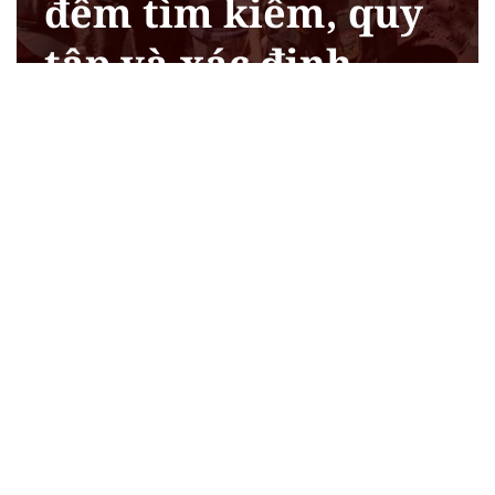
đêm tìm kiếm, quy
tập và xác định
danh tính hài cốt
liệt sĩ
Xem chi tiết
CHỦ ĐỀ HAY