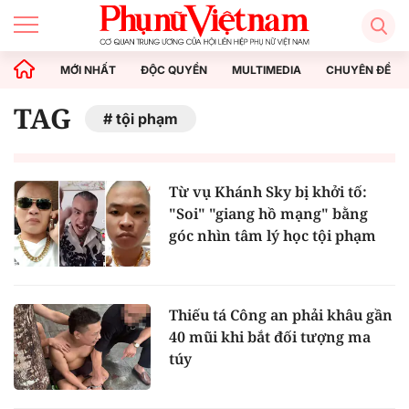
MỚI NHẤT
ĐỘC QUYỀN
MULTIMEDIA
CHUYÊN ĐỀ
TAG
tội phạm
Từ vụ Khánh Sky bị khởi tố:
"Soi" "giang hồ mạng" bằng
góc nhìn tâm lý học tội phạm
Thiếu tá Công an phải khâu gần
40 mũi khi bắt đối tượng ma
túy