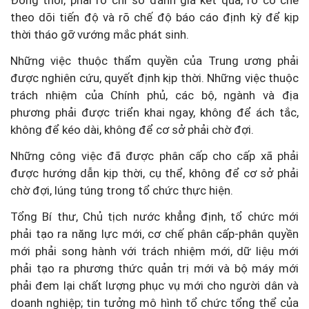
Đồng thời, phải rõ chỉ số đánh giá kết quả, rõ cơ chế
theo dõi tiến độ và rõ chế độ báo cáo định kỳ để kịp
thời tháo gỡ vướng mắc phát sinh.
Những việc thuộc thẩm quyền của Trung ương phải
được nghiên cứu, quyết định kịp thời. Những việc thuộc
trách nhiệm của Chính phủ, các bộ, ngành và địa
phương phải được triển khai ngay, không để ách tắc,
không để kéo dài, không để cơ sở phải chờ đợi.
Những công việc đã được phân cấp cho cấp xã phải
được hướng dẫn kịp thời, cụ thể, không để cơ sở phải
chờ đợi, lúng túng trong tổ chức thực hiện.
Tổng Bí thư, Chủ tịch nước khẳng định, tổ chức mới
phải tạo ra năng lực mới, cơ chế phân cấp-phân quyền
mới phải song hành với trách nhiệm mới, dữ liệu mới
phải tạo ra phương thức quản trị mới và bộ máy mới
phải đem lại chất lượng phục vụ mới cho người dân và
doanh nghiệp; tin tưởng mô hình tổ chức tổng thể của