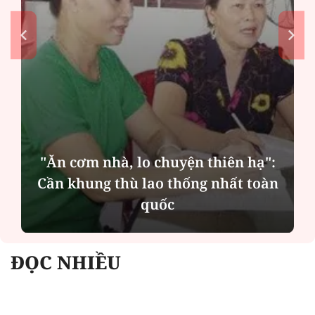
MSB: Lợi nhuận quý II đến từ trụ
cột nào?
ĐỌC NHIỀU
Công an Hà Nội xử lý loạt quán game hoạt