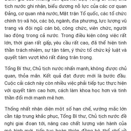
tịch nước ghi nhận, biểu dương nỗ lực của các cơ quan
Đảng, cơ quan nhà nước, Mặt trận Tổ quốc, các tổ chức
chính trị-xã hội, các bộ, ngành, địa phương, lực lượng vũ
trang và đội ngũ cán bộ, công chức, viên chức, người
lao động trong cả nước. Trong điều kiện công việc rất
lớn, thời gian rất gấp, yêu cầu rất cao, đã thể hiện tinh
thần trách nhiệm, sự tận tâm, ý thức tổ chức kỷ luật và
quyết tâm vượt khó rất đáng trân trọng.
Tổng Bí thư, Chủ tịch nước nhấn mạnh, không được chủ
quan, thỏa mãn. Kết quả đạt được mới là bước đầu.
Cuộc cải cách này còn nhiều việc phải tiếp tục thực hiện
với quyết tâm cao hơn, cách làm khoa học hơn và tinh
thần đổi mới mạnh mẽ hơn.
Thống nhất nhận diện một số hạn chế, vướng mắc lớn
cần tập trung khắc phục, Tổng Bí thư, Chủ tịch nước đề
nghị giai đoạn tới, nâng cao chất lượng vận hành của
mô hình mới, tiếp tục hoàn thiện đồng bộ thể chế về