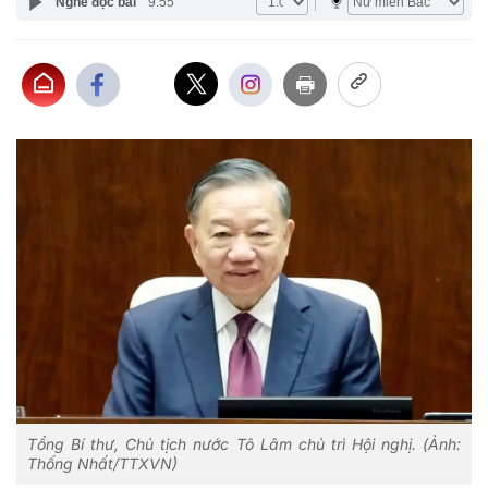
Nghe đọc bài
9:55
Tổng Bí thư, Chủ tịch nước Tô Lâm chủ trì Hội nghị. (Ảnh:
Thống Nhất/TTXVN)