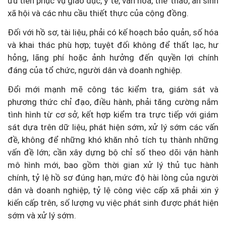
ưu tiên phục vụ giáo dục, y tế, văn hóa, thể thao, an sinh
xã hội và các nhu cầu thiết thực của cộng đồng.
Đối với hồ sơ, tài liệu, phải có kế hoạch bảo quản, số hóa
và khai thác phù hợp; tuyệt đối không để thất lạc, hư
hỏng, lãng phí hoặc ảnh hưởng đến quyền lợi chính
đáng của tổ chức, người dân và doanh nghiệp.
Đổi mới mạnh mẽ công tác kiểm tra, giám sát và
phương thức chỉ đạo, điều hành, phải tăng cường nắm
tình hình từ cơ sở, kết hợp kiểm tra trực tiếp với giám
sát dựa trên dữ liệu, phát hiện sớm, xử lý sớm các vấn
đề, không để những khó khăn nhỏ tích tụ thành những
vấn đề lớn; cần xây dựng bộ chỉ số theo dõi vận hành
mô hình mới, bao gồm thời gian xử lý thủ tục hành
chính, tỷ lệ hồ sơ đúng hạn, mức độ hài lòng của người
dân và doanh nghiệp, tỷ lệ công việc cấp xã phải xin ý
kiến cấp trên, số lượng vụ việc phát sinh được phát hiện
sớm và xử lý sớm.