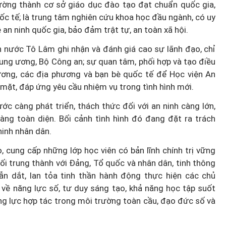
rường thành cơ sở giáo dục đào tạo đạt chuẩn quốc gia,
c tế; là trung tâm nghiên cứu khoa học đầu ngành, có uy
an ninh quốc gia, bảo đảm trật tự, an toàn xã hội.
ch nước Tô Lâm ghi nhận và đánh giá cao sự lãnh đạo, chỉ
nh báo
Chính sách hậu xuất khẩu lao
ung ương, Bộ Công an; sự quan tâm, phối hợp và tạo điều
ảo Luật
động: "Đi để trở về" và bài toán
 ương, các địa phương và bạn bè quốc tế để Học viện An
mặt, đáp ứng yêu cầu nhiệm vụ trong tình hình mới.
lập nghiệp cho lao động nữ
c càng phát triển, thách thức đối với an ninh càng lớn,
àng toàn diện. Bối cảnh tình hình đó đang đặt ra trách
ninh nhân dân.
, cung cấp những lớp học viên có bản lĩnh chính trị vững
i trung thành với Đảng, Tổ quốc và nhân dân, tinh thông
dẫn dắt, lan tỏa tinh thần hành động thực hiện các chủ
 về năng lực số, tư duy sáng tạo, khả năng học tập suốt
ăng lực hợp tác trong môi trường toàn cầu, đạo đức số và