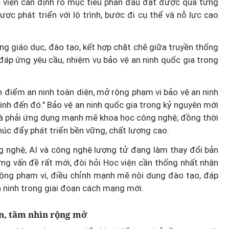
ọc viện cần định rõ mục tiêu phấn đấu đạt được qua từng
c phát triển với lộ trình, bước đi cụ thể và nỗ lực cao
g giáo dục, đào tạo, kết hợp chặt chẽ giữa truyền thống
 đáp ứng yêu cầu, nhiệm vụ bảo vệ an ninh quốc gia trong
n điểm an ninh toàn diện, mở rộng phạm vi bảo vệ an ninh
inh đến đó." Bảo vệ an ninh quốc gia trong kỷ nguyên mới
mà phải ứng dụng mạnh mẽ khoa học công nghệ; đồng thời
thúc đẩy phát triển bền vững, chất lượng cao.
g nghệ, AI và công nghệ lượng tử đang làm thay đổi bản
ững vấn đề rất mới, đòi hỏi Học viện cần thống nhất nhận
rộng phạm vi, điều chỉnh mạnh mẽ nội dung đào tạo, đáp
n ninh trong giai đoạn cách mạng mới.
én, tầm nhìn rộng mở