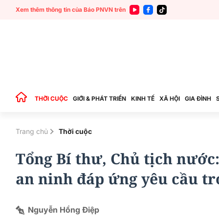
Xem thêm thông tin của Báo PNVN trên
THỜI CUỘC
GIỚI & PHÁT TRIỂN
KINH TẾ
XÃ HỘI
GIA ĐÌNH
Trang chủ
Thời cuộc
Tổng Bí thư, Chủ tịch nước
an ninh đáp ứng yêu cầu t
Nguyễn Hồng Điệp