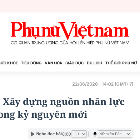
SỨC KHỎE
TIÊU DÙNG
VĂN HÓA
GIÁO DỤC
DU LỊCH
THẾ GIỚI PHỤ NỮ
22/06/2026 - 14:02 (GMT+7)
: Xây dựng nguồn nhân lực
rong kỷ nguyên mới
8:00
Nghe đọc bài