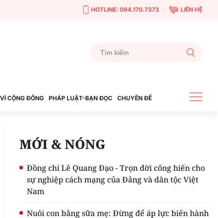
HOTLINE: 094.170.7373
LIÊN HỆ
VÌ CỘNG ĐỒNG
PHÁP LUẬT-BẠN ĐỌC
CHUYÊN ĐỀ
MỚI & NÓNG
Đồng chí Lê Quang Đạo - Trọn đời cống hiến cho
sự nghiệp cách mạng của Đảng và dân tộc Việt
Nam
Nuôi con bằng sữa mẹ: Đừng để áp lực biến hành