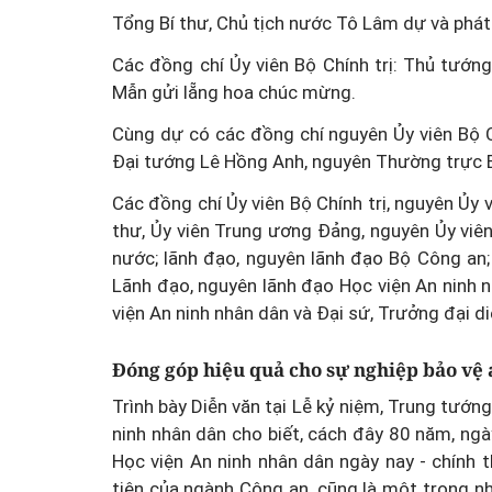
Tổng Bí thư, Chủ tịch nước Tô Lâm dự và phát 
Các đồng chí Ủy viên Bộ Chính trị: Thủ tướn
Mẫn gửi lẵng hoa chúc mừng.
Cùng dự có các đồng chí nguyên Ủy viên Bộ C
Đại tướng Lê Hồng Anh, nguyên Thường trực B
Các đồng chí Ủy viên Bộ Chính trị, nguyên Ủy v
thư, Ủy viên Trung ương Đảng, nguyên Ủy viê
nước; lãnh đạo, nguyên lãnh đạo Bộ Công an;
Lãnh đạo, nguyên lãnh đạo Học viện An ninh n
viện An ninh nhân dân và Đại sứ, Trưởng đại d
Đóng góp hiệu quả cho sự nghiệp bảo vệ 
Trình bày Diễn văn tại Lễ kỷ niệm, Trung tướn
ninh nhân dân cho biết, cách đây 80 năm, ng
Học viện An ninh nhân dân ngày nay - chính 
tiên của ngành Công an, cũng là một trong 