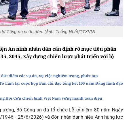
nh dự Công an nhân dân. (Ảnh: Thống Nhất/TTXVN)
viện An ninh nhân dân cần định rõ mục tiêu phấn
5, 2045, xây dựng chiến lược phát triển với lộ
 dứt điểm các vụ án, vụ việc nghiêm trọng, phức tạp
 Tô Lâm tại cuộc họp Ban chỉ đạo tổng kết 100 năm Đảng lãnh đạo
dựng Hội Cựu chiến binh Việt Nam vững mạnh toàn diện
ng ương, Bộ Công an đã tổ chức Lễ kỷ niệm 80 năm Ngày
6/1946 - 25/6/2026) và đón nhận danh hiệu Anh hùng lực