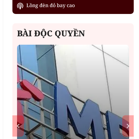
Lồng đèn đỏ bay cao
BÀI ĐỘC QUYỀN