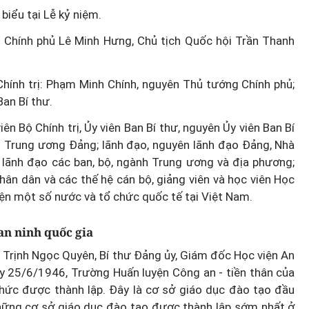
biểu tại Lễ kỷ niệm.
g Chính phủ Lê Minh Hưng, Chủ tịch Quốc hội Trần Thanh
hính trị: Phạm Minh Chính, nguyên Thủ tướng Chính phủ;
an Bí thư.
iên Bộ Chính trị, Ủy viên Ban Bí thư, nguyên Ủy viên Ban Bí
n Trung ương Đảng; lãnh đạo, nguyên lãnh đạo Đảng, Nhà
 lãnh đạo các ban, bộ, ngành Trung ương và địa phương;
hân dân và các thế hệ cán bộ, giảng viên và học viên Học
iện một số nước và tổ chức quốc tế tại Việt Nam.
an ninh quốc gia
g Trịnh Ngọc Quyên, Bí thư Đảng ủy, Giám đốc Học viện An
ày 25/6/1946, Trường Huấn luyện Công an - tiền thân của
thức được thành lập. Đây là cơ sở giáo dục đào tạo đầu
những cơ sở giáo dục đào tạo được thành lập sớm nhất ở