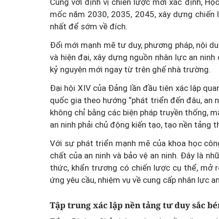
Cùng với định vị chiến lược mới xác định, H
mốc năm 2030, 2035, 2045, xây dựng chiến lượ
nhất để sớm về đích.
Đổi mới mạnh mẽ tư duy, phương pháp, nội dun
và hiện đại, xây dựng nguồn nhân lực an ninh
kỷ nguyên mới ngay từ trên ghế nhà trường.
Đại hội XIV của Đảng lần đầu tiên xác lập qua
quốc gia theo hướng “phát triển đến đâu, an n
không chỉ bằng các biện pháp truyền thống, 
an ninh phải chủ động kiến tạo, tạo nền tảng 
Với sự phát triển mạnh mẽ của khoa học côn
chất của an ninh và bảo vệ an ninh. Đây là nh
thức, khẩn trương có chiến lược cụ thể, mở 
ứng yêu cầu, nhiệm vụ về cung cấp nhân lực a
Tập trung xác lập nền tảng tư duy sắc b