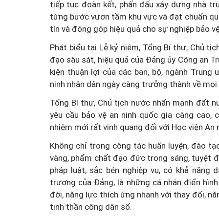
tiếp tục đoàn kết, phấn đấu xây dựng nhà t
từng bước vươn tầm khu vực và đạt chuẩn quố
tín và đóng góp hiệu quả cho sự nghiệp bảo vệ 
Phát biểu tại Lễ kỷ niệm, Tổng Bí thư, Chủ tị
Doanh nghiệp thủy sản cả
đạo sâu sát, hiệu quả của Đảng ủy Công an Tr
"điểm nghẽn" trong dự th
kiện thuận lợi của các ban, bộ, ngành Trung
ninh nhân dân ngày càng trưởng thành về mọi 
An toàn thực phẩm
Tổng Bí thư, Chủ tịch nước nhấn mạnh đất nướ
yêu cầu bảo vệ an ninh quốc gia càng cao, c
nhiệm mới rất vinh quang đối với Học viện An 
Không chỉ trong công tác huấn luyện, đào tạo
vàng, phẩm chất đạo đức trong sáng, tuyệt đố
pháp luật, sắc bén nghiệp vụ, có khả năng 
trương của Đảng, là những cá nhân điển hình
đời, năng lực thích ứng nhanh với thay đổi, n
tinh thần công dân số.