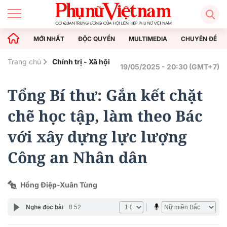
MỚI NHẤT
ĐỘC QUYỀN
MULTIMEDIA
CHUYÊN ĐỀ
Trang chủ
Chính trị - Xã hội
19/05/2025 - 20:30 (GMT+7)
Tổng Bí thư: Gắn kết chặt
chẽ học tập, làm theo Bác
với xây dựng lực lượng
Công an Nhân dân
Hồng Điệp-Xuân Tùng
Nghe đọc bài
8:52