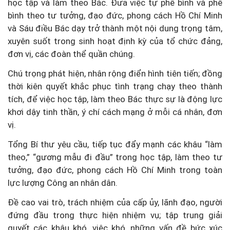
học tập và làm theo Bác. Đưa việc tự phê bình và phê
bình theo tư tưởng, đạo đức, phong cách Hồ Chí Minh
và Sáu điều Bác dạy trở thành một nội dung trọng tâm,
xuyên suốt trong sinh hoạt định kỳ của tổ chức đảng,
đơn vị, các đoàn thể quần chúng.
Chú trọng phát hiện, nhân rộng điển hình tiên tiến; đồng
thời kiên quyết khắc phục tình trạng chạy theo thành
tích, để việc học tập, làm theo Bác thực sự là động lực
khơi dậy tinh thần, ý chí cách mạng ở mỗi cá nhân, đơn
vị.
Tổng Bí thư yêu cầu, tiếp tục đẩy mạnh các khâu “làm
theo,” “gương mẫu đi đầu” trong học tập, làm theo tư
tưởng, đạo đức, phong cách Hồ Chí Minh trong toàn
lực lượng Công an nhân dân.
Đề cao vai trò, trách nhiệm của cấp ủy, lãnh đạo, người
đứng đầu trong thực hiện nhiệm vụ; tập trung giải
quyết các khâu khó, việc khó, những vấn đề bức xúc