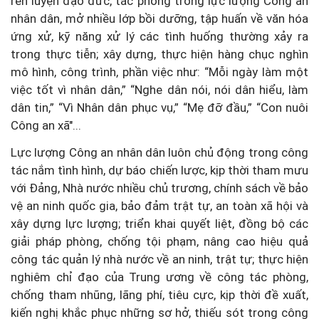
rèn luyện đạo đức, tác phong trong lực lượng Công an
nhân dân, mở nhiều lớp bồi dưỡng, tập huấn về văn hóa
ứng xử, kỹ năng xử lý các tình huống thường xảy ra
trong thực tiễn; xây dựng, thực hiện hàng chục nghìn
mô hình, công trình, phần việc như: “Mỗi ngày làm một
việc tốt vì nhân dân,” “Nghe dân nói, nói dân hiểu, làm
dân tin,” “Vì Nhân dân phục vụ,” “Mẹ đỡ đầu,” “Con nuôi
Công an xã"...
Lực lượng Công an nhân dân luôn chủ động trong công
tác nắm tình hình, dự báo chiến lược, kịp thời tham mưu
với Đảng, Nhà nước nhiều chủ trương, chính sách về bảo
vệ an ninh quốc gia, bảo đảm trật tự, an toàn xã hội và
xây dựng lực lượng; triển khai quyết liệt, đồng bộ các
giải pháp phòng, chống tội phạm, nâng cao hiệu quả
công tác quản lý nhà nước về an ninh, trật tự; thực hiện
nghiêm chỉ đạo của Trung ương về công tác phòng,
chống tham nhũng, lãng phí, tiêu cực, kịp thời đề xuất,
kiến nghị khắc phục những sơ hở, thiếu sót trong công