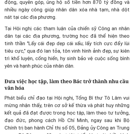
động, quyên góp, ủng hộ số tiền hơn 870 tỷ đồng và
nhiều ngày công giúp nhân dân xóa nhà tạm, nhà dột
nát tại các địa phương.
Tại Hội nghị các tham luận của chiến sỹ Công an nhân
dân tại các địa phương, trường học đã thể hiện theo
tinh thần "Lấy cái đẹp dẹp cái xấu; lấy tích cực đẩy lùi
tiêu cực," qua đó lan tỏa, tôn vinh hình ảnh đẹp, sự kiên
trì khổ luyện, cống hiến, hy sinh bảo vệ cuộc sống bình
yên và hạnh phúc của nhân dân.
Đưa việc học tập, làm theo Bác trở thành nhu cầu
văn hóa
Phát biểu chỉ đạo tại Hội nghị, Tổng Bí thư Tô Lâm vui
mừng nhận thấy, trên cơ sở kế thừa và phát huy những
kết quả đã đạt được trong học tập, làm theo tư tưởng,
đạo đức, phong cách Hồ Chí Minh, ngay sau khi Bộ
Chính trị ban hành Chỉ thị số 05, Đảng ủy Công an Trung