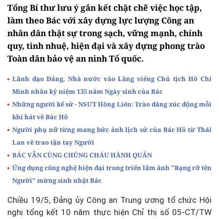
Tổng Bí thư lưu ý gắn kết chặt chẽ việc học tập,
làm theo Bác với xây dựng lực lượng Công an
nhân dân thật sự trong sạch, vững mạnh, chính
quy, tinh nhuệ, hiện đại và xây dựng phong trào
Toàn dân bảo vệ an ninh Tổ quốc.
Lãnh đạo Đảng, Nhà nước vào Lăng viếng Chủ tịch Hồ Chí
Minh nhân kỷ niệm 135 năm Ngày sinh của Bác
Những người kể sử - NSƯT Hồng Liên: Trào dâng xúc động mỗi
khi hát về Bác Hồ
Người phụ nữ từng mang bức ảnh lịch sử của Bác Hồ từ Thái
Lan về trao tận tay Người
BÁC VẪN CÙNG CHÚNG CHÁU HÀNH QUÂN
Ứng dụng công nghệ hiện đại trong triển lãm ảnh "Rạng rỡ tên
Người" mừng sinh nhật Bác
Chiều 19/5, Đảng ủy Công an Trung ương tổ chức Hội
nghị tổng kết 10 năm thực hiện Chỉ thị số 05-CT/TW