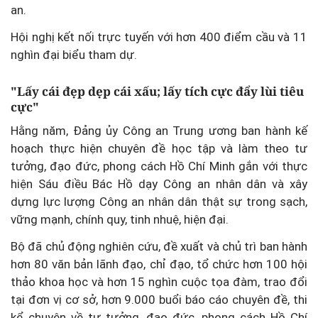
an.
Hội nghị kết nối trực tuyến với hơn 400 điểm cầu và 11
nghìn đại biểu tham dự.
"Lấy cái đẹp dẹp cái xấu; lấy tích cực đẩy lùi tiêu
cực"
Hằng năm, Đảng ủy Công an Trung ương ban hành kế
hoạch thực hiện chuyên đề học tập và làm theo tư
tưởng, đạo đức, phong cách Hồ Chí Minh gắn với thực
hiện Sáu điều Bác Hồ dạy Công an nhân dân và xây
dựng lực lượng Công an nhân dân thật sự trong sạch,
vững mạnh, chính quy, tinh nhuệ, hiện đại.
Bộ đã chủ động nghiên cứu, đề xuất và chủ trì ban hành
hơn 80 văn bản lãnh đạo, chỉ đạo, tổ chức hơn 100 hội
thảo khoa học và hơn 15 nghìn cuộc tọa đàm, trao đổi
tại đơn vị cơ sở, hơn 9.000 buổi báo cáo chuyên đề, thi
kể chuyện về tư tưởng, đạo đức, phong cách Hồ Chí