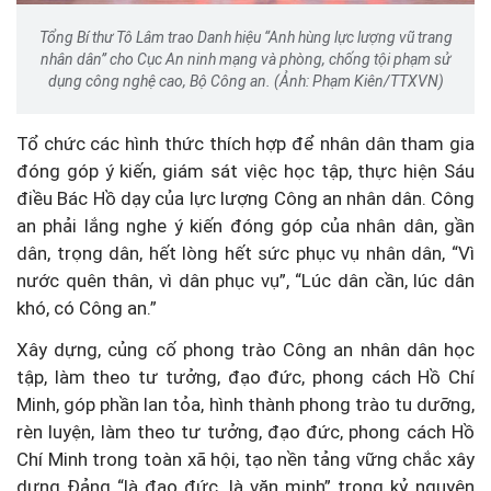
Tổng Bí thư Tô Lâm trao Danh hiệu “Anh hùng lực lượng vũ trang
nhân dân” cho Cục An ninh mạng và phòng, chống tội phạm sử
dụng công nghệ cao, Bộ Công an. (Ảnh: Phạm Kiên/TTXVN)
Tổ chức các hình thức thích hợp để nhân dân tham gia
đóng góp ý kiến, giám sát việc học tập, thực hiện Sáu
điều Bác Hồ dạy của lực lượng Công an nhân dân. Công
an phải lắng nghe ý kiến đóng góp của nhân dân, gần
dân, trọng dân, hết lòng hết sức phục vụ nhân dân, “Vì
nước quên thân, vì dân phục vụ”, “Lúc dân cần, lúc dân
khó, có Công an.”
Xây dựng, củng cố phong trào Công an nhân dân học
tập, làm theo tư tưởng, đạo đức, phong cách Hồ Chí
Minh, góp phần lan tỏa, hình thành phong trào tu dưỡng,
rèn luyện, làm theo tư tưởng, đạo đức, phong cách Hồ
Chí Minh trong toàn xã hội, tạo nền tảng vững chắc xây
dựng Đảng “là đạo đức, là văn minh” trong kỷ nguyên