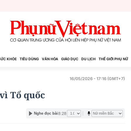
SỨC KHỎE
TIÊU DÙNG
VĂN HÓA
GIÁO DỤC
DU LỊCH
THẾ GIỚI PHỤ NỮ
16/05/2026 - 17:16 (GMT+7)
vì Tổ quốc
8:28
Nghe đọc bài