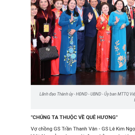
Thâm nhập những quán
xuyên đêm bất chấp lện
Lãnh đạo Thành ủy - HĐND - UBND - Ủy ban MTTQ Việ
"CHÚNG TA THUỘC VỀ QUÊ HƯƠNG"
Vợ chồng GS Trần Thanh Vân - GS Lê Kim Ngọc