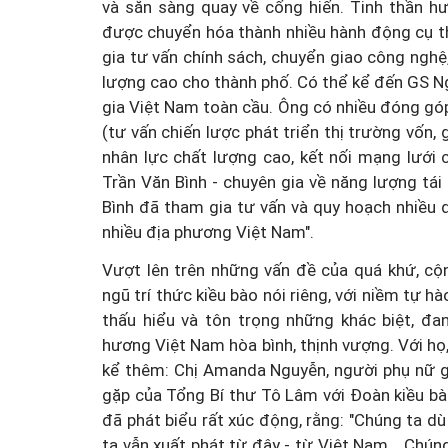
và sẵn sàng quay về cống hiến. Tinh thần h
được chuyển hóa thành nhiều hành động cụ th
gia tư vấn chính sách, chuyển giao công nghệ
lượng cao cho thành phố. Có thể kể đến GS 
gia Việt Nam toàn cầu. Ông có nhiều đóng góp
(tư vấn chiến lược phát triển thị trường vốn, 
nhân lực chất lượng cao, kết nối mạng lưới 
Trần Văn Bình - chuyên gia về năng lượng tái 
Bình đã tham gia tư vấn và quy hoạch nhiều d
nhiều địa phương Việt Nam".
Vượt lên trên những vấn đề của quá khứ, cộ
ngũ trí thức kiều bào nói riêng, với niềm tự h
thấu hiểu và tôn trọng những khác biệt, đ
hương Việt Nam hòa bình, thịnh vượng. Với họ,
kể thêm: Chị Amanda Nguyễn, người phụ nữ gố
gặp của Tổng Bí thư Tô Lâm với Đoàn kiều b
đã phát biểu rất xúc động, rằng: "Chúng ta dù
ta vẫn xuất phát từ đây - từ Việt Nam… Chúng