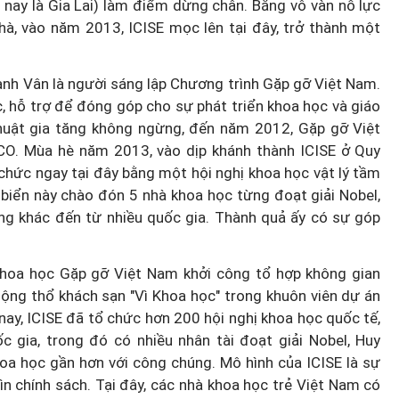
 nay là Gia Lai) làm điểm dừng chân. Bằng vô vàn nỗ lực
hà, vào năm 2013, ICISE mọc lên tại đây, trở thành một
nh Vân là người sáng lập Chương trình Gặp gỡ Việt Nam.
ác, hỗ trợ để đóng góp cho sự phát triển khoa học và giáo
huật gia tăng không ngừng, đến năm 2012, Gặp gỡ Việt
CO. Mùa hè năm 2013, vào dịp khánh thành ICISE ở Quy
chức ngay tại đây bằng một hội nghị khoa học vật lý tầm
 biển này chào đón 5 nhà khoa học từng đoạt giải Nobel,
ếng khác đến từ nhiều quốc gia. Thành quả ấy có sự góp
Khoa học Gặp gỡ Việt Nam khởi công tổ hợp không gian
động thổ khách sạn "Vì Khoa học" trong khuôn viên dự án
nay, ICISE đã tổ chức hơn 200 hội nghị khoa học quốc tế,
 gia, trong đó có nhiều nhân tài đoạt giải Nobel, Huy
hoa học gần hơn với công chúng. Mô hình của ICISE là sự
ìn chính sách. Tại đây, các nhà khoa học trẻ Việt Nam có