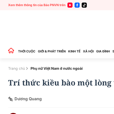
Xem thêm thông tin của Báo PNVN trên
THỜI CUỘC
GIỚI & PHÁT TRIỂN
KINH TẾ
XÃ HỘI
GIA ĐÌNH
Trang chủ
Phụ nữ Việt Nam ở nước ngoài
Trí thức kiều bào một lòng 
Dương Quang