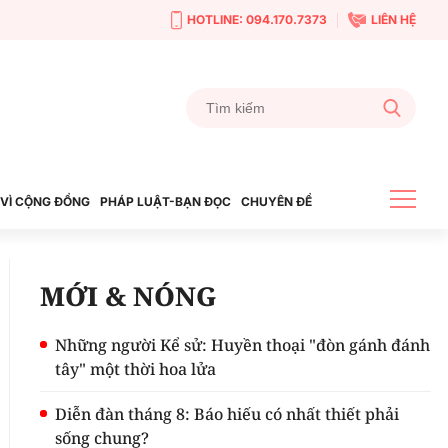
HOTLINE: 094.170.7373
LIÊN HỆ
VÌ CỘNG ĐỒNG
PHÁP LUẬT-BẠN ĐỌC
CHUYÊN ĐỀ
MỚI & NÓNG
Những người Kể sử: Huyền thoại "đòn gánh đánh
tây" một thời hoa lửa
Diễn đàn tháng 8: Báo hiếu có nhất thiết phải
sống chung?