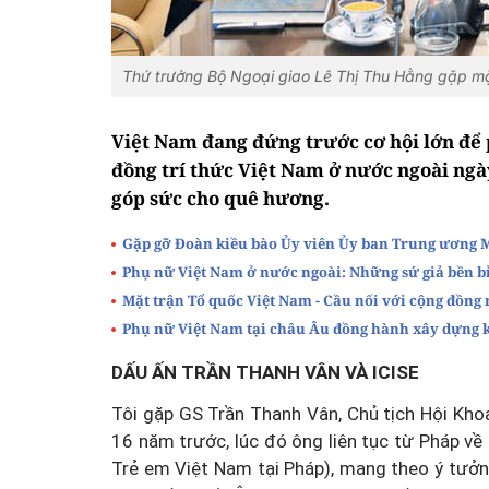
Thứ trưởng Bộ Ngoại giao Lê Thị Thu Hằng gặp mặ
Việt Nam đang đứng trước cơ hội lớn để p
đồng trí thức Việt Nam ở nước ngoài ngày
góp sức cho quê hương.
Gặp gỡ Đoàn kiều bào Ủy viên Ủy ban Trung ương M
Phụ nữ Việt Nam ở nước ngoài: Những sứ giả bền bỉ 
Mặt trận Tổ quốc Việt Nam - Cầu nối với cộng đồng 
Phụ nữ Việt Nam tại châu Âu đồng hành xây dựng k
DẤU ẤN TRẦN THANH VÂN VÀ ICISE
Tôi gặp GS Trần Thanh Vân, Chủ tịch Hội Kh
16 năm trước, lúc đó ông liên tục từ Pháp v
Trẻ em Việt Nam tại Pháp), mang theo ý tưởn