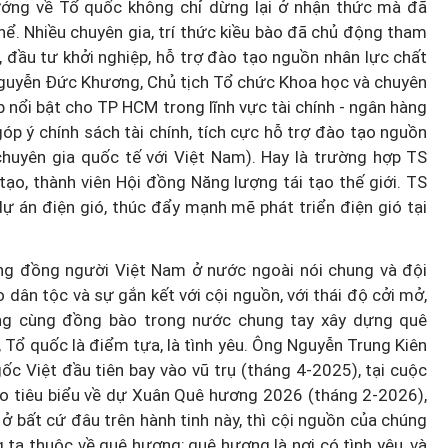
ướng về Tổ quốc không chỉ dừng lại ở nhận thức mà đã
ể. Nhiều chuyên gia, trí thức kiều bào đã chủ động tham
, đầu tư khởi nghiệp, hỗ trợ đào tạo nguồn nhân lực chất
Nguyễn Đức Khương, Chủ tịch Tổ chức Khoa học và chuyên
 nổi bật cho TP HCM trong lĩnh vực tài chính - ngân hàng
góp ý chính sách tài chính, tích cực hỗ trợ đào tạo nguồn
chuyên gia quốc tế với Việt Nam). Hay là trường hợp TS
tạo, thành viên Hội đồng Năng lượng tái tạo thế giới. TS
ự án điện gió, thúc đẩy mạnh mẽ phát triển điện gió tại
ng đồng người Việt Nam ở nước ngoài nói chung và đội
ào dân tộc và sự gắn kết với cội nguồn, với thái độ cởi mở,
ang cùng đồng bào trong nước chung tay xây dựng quê
 Tổ quốc là điểm tựa, là tình yêu. Ông Nguyễn Trung Kiên
c Việt đầu tiên bay vào vũ trụ (tháng 4-2025), tại cuộc
ào tiêu biểu về dự Xuân Quê hương 2026 (tháng 2-2026),
 ở bất cứ đâu trên hành tinh này, thì cội nguồn của chúng
 ta thuộc về quê hương; quê hương là nơi có tình yêu, và