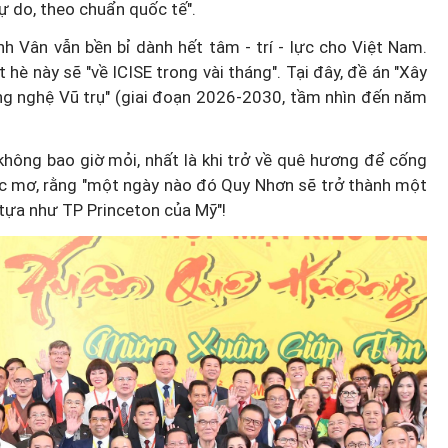
ự do, theo chuẩn quốc tế".
 Vân vẫn bền bỉ dành hết tâm - trí - lực cho Việt Nam.
 hè này sẽ "về ICISE trong vài tháng". Tại đây, đề án "Xây
 nghệ Vũ trụ" (giai đoạn 2026-2030, tầm nhìn đến năm
hông bao giờ mỏi, nhất là khi trở về quê hương để cống
ớc mơ, rằng "một ngày nào đó Quy Nhơn sẽ trở thành một
 tựa như TP Princeton của Mỹ"!