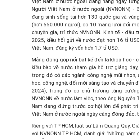
Việt Nam ở nước ngoài đang hằng ngày từng
Người Việt Nam ở nước ngoài (NVNONN) - Bộ
đang sinh sống tại hơn 130 quốc gia và vùng
(hơn 650.000 người); có 10 mạng lưới đổi mới
chuyên gia, trí thức NVNONN. Kinh tế - đầu 
2025, kiều hối gửi về nước đạt hơn 16 tỉ USD
Việt Nam, đăng ký vốn hơn 1,7 tỉ USD.
Mảng đóng góp nổi bật kế đến là khoa học - 
kiều bào về nước tham gia hỗ trợ giảng dạy,
trong đó có các ngành công nghệ mũi nhọn, c
học, công nghệ, đổi mới sáng tạo và chuyển đ
2024), trong đó có chủ trương tăng cường 
NVNONN về nước làm việc, theo ông Nguyễn T
Nam đang đứng trước cơ hội lớn để phát triể
Việt Nam ở nước ngoài ngày càng đông đảo, t
Riêng với TP HCM, luật sư Lâm Quang Quý, Giá
với NVNONN TP HCM, đánh giá: "Những năm gầ