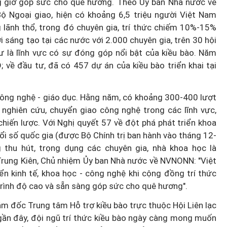
 giờ góp sức cho quê hương. Theo Ủy ban Nhà nước về
 Ngoại giao, hiện có khoảng 6,5 triệu người Việt Nam
 lãnh thổ, trong đó chuyên gia, trí thức chiếm 10%-15%
 sáng tạo tại các nước với 2.000 chuyên gia, trên 30 hội
tư là lĩnh vực có sự đóng góp nổi bật của kiều bào. Năm
; về đầu tư, đã có 457 dự án của kiều bào triển khai tại
công nghệ - giáo dục. Hằng năm, có khoảng 300-400 lượt
 nghiên cứu, chuyển giao công nghệ trong các lĩnh vực,
hiến lược. Với Nghị quyết 57 về đột phá phát triển khoa
ổi số quốc gia (được Bộ Chính trị ban hành vào tháng 12-
thu hút, trọng dụng các chuyên gia, nhà khoa học là
rung Kiên, Chủ nhiệm Ủy ban Nhà nước về NVNONN: "Việt
n kinh tế, khoa học - công nghệ khi cộng đồng trí thức
rình độ cao và sẵn sàng góp sức cho quê hương".
m đốc Trung tâm Hỗ trợ kiều bào trực thuộc Hội Liên lạc
n đây, đội ngũ trí thức kiều bào ngày càng mong muốn