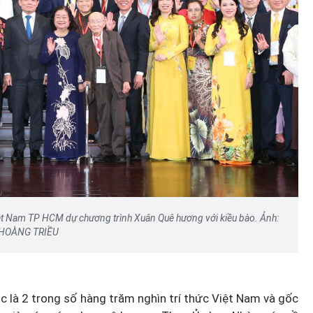
Những người Kể sử: Huyền thoạ
 game
"đòn gánh đánh tây" một thời
h cấm
hoa lửa
t Nam TP HCM dự chương trình Xuân Quê hương với kiều bào. Ảnh:
HOÀNG TRIỀU
 là 2 trong số hàng trăm nghìn trí thức Việt Nam và gốc