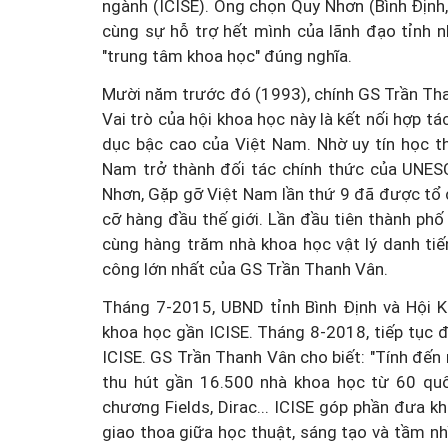
ngành (ICISE). Ông chọn Quy Nhơn (Bình Định,
cùng sự hỗ trợ hết mình của lãnh đạo tỉnh n
"trung tâm khoa học" đúng nghĩa.
Mười năm trước đó (1993), chính GS Trần Tha
Vai trò của hội khoa học này là kết nối hợp t
dục bậc cao của Việt Nam. Nhờ uy tín học t
Nam trở thành đối tác chính thức của UNES
Nhơn, Gặp gỡ Việt Nam lần thứ 9 đã được tổ 
cỡ hàng đầu thế giới. Lần đầu tiên thành phố
cùng hàng trăm nhà khoa học vật lý danh ti
công lớn nhất của GS Trần Thanh Vân.
Tháng 7-2015, UBND tỉnh Bình Định và Hội 
khoa học gần ICISE. Tháng 8-2018, tiếp tục 
ICISE. GS Trần Thanh Vân cho biết: "Tính đến 
thu hút gần 16.500 nhà khoa học từ 60 quốc
chương Fields, Dirac... ICISE góp phần đưa k
giao thoa giữa học thuật, sáng tạo và tầm nh