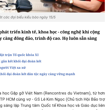
t các đại biểu kiều bào ngày 15/5
hát triển kinh tế, khoa học - công nghệ khi cộng
 càng đông đảo, trình độ cao. Họ luôn sẵn sàng
ặt trận Tổ quốc khóa XI
gắn kết khối đại đoàn kết
người Việt xa xứ
hối đại đoàn kết dân tộc ngày càng vững mạnh
oa học Gặp gỡ Việt Nam (Rencontres du Vietnam), từ hơn
ề TP HCM cùng vợ - GS Lê Kim Ngọc (Chủ tịch Hội Bảo trợ
g sáng lập Trung tâm Quốc tế Khoa học và Giáo dục liên