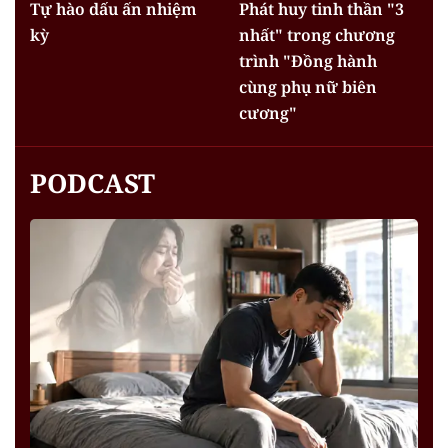
Tự hào dấu ấn nhiệm
Phát huy tinh thần "3
kỳ
nhất" trong chương
trình "Đồng hành
cùng phụ nữ biên
cương"
PODCAST