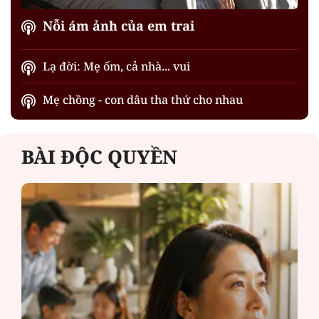
Nỗi ám ảnh của em trai
Lạ đời: Mẹ ốm, cả nhà... vui
Mẹ chồng - con dâu tha thứ cho nhau
BÀI ĐỘC QUYỀN