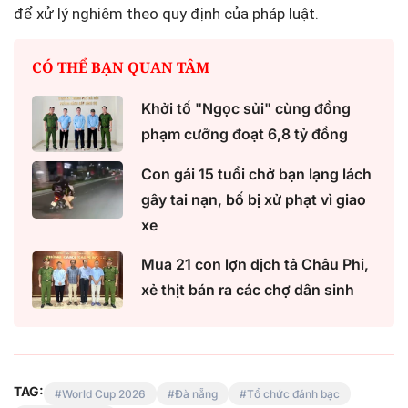
để xử lý nghiêm theo quy định của pháp luật.
CÓ THỂ BẠN QUAN TÂM
Khởi tố "Ngọc sủi" cùng đồng
phạm cưỡng đoạt 6,8 tỷ đồng
Con gái 15 tuổi chở bạn lạng lách
gây tai nạn, bố bị xử phạt vì giao
xe
Mua 21 con lợn dịch tả Châu Phi,
xẻ thịt bán ra các chợ dân sinh
TAG:
World Cup 2026
Đà nẵng
Tổ chức đánh bạc