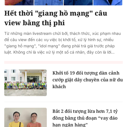
Hết thời "giang hồ mạng" câu
view bằng thị phi
Từ những màn livestream chửi bới, thách thức, xúc phạm nhau
để câu view đến các vụ việc bị khởi tố, xử lý hình sự, nhiều
"giang hồ mạng", "idol mạng" đang phải trả giá trước pháp
luật. Không chỉ là việc xử lý một số cá nhân, đây còn là lời...
Khởi tố 19 đối tượng dàn cảnh
cướp giật dây chuyền của nữ du
khách
Bắt 2 đối tượng lừa hơn 7,1 tỷ
đồng bằng thủ đoạn “vay đáo
hạn ngân hàng"