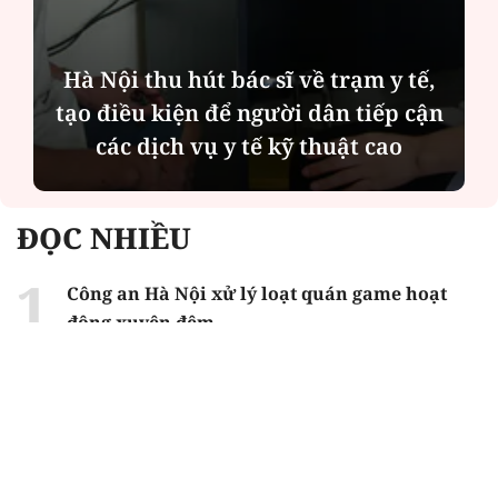
Hà Nội thu hút bác sĩ về trạm y tế,
tạo điều kiện để người dân tiếp cận
các dịch vụ y tế kỹ thuật cao
ĐỌC NHIỀU
Công an Hà Nội xử lý loạt quán game hoạt
động xuyên đêm
Ngân hàng trở lại "ngôi vương" phát hành
trái phiếu: Báo hiệu cuộc đua vốn mới