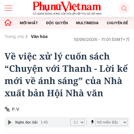
MỚI NHẤT
ĐỘC QUYỀN
MULTIMEDIA
CHUYÊN ĐỀ
Trang chủ
Văn hóa
10/06/2026 - 11:01 (GMT+7)
Về việc xử lý cuốn sách
“Chuyện với Thanh - Lời kể
mới về ánh sáng” của Nhà
xuất bản Hội Nhà văn
P.V
Nghe đọc bài
1:45