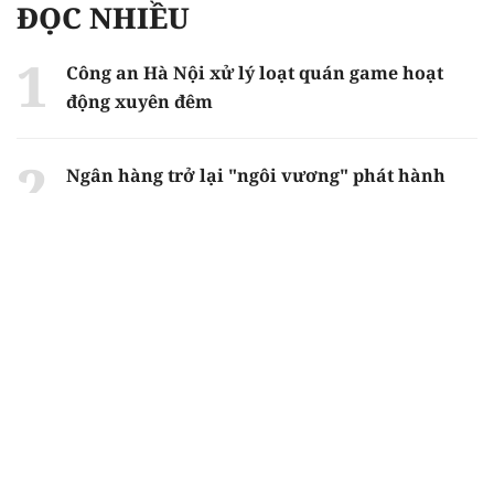
ĐỌC NHIỀU
Công an Hà Nội xử lý loạt quán game hoạt
động xuyên đêm
Ngân hàng trở lại "ngôi vương" phát hành
trái phiếu: Báo hiệu cuộc đua vốn mới
Về Lấp Vò khám phá điểm sáng mới của du
lịch cộng đồng
Từ 4/8, chính thức lọc ảo xét tuyển đại học
2026
Gian lận thi ở Tuyên Quang: Bộ GD-ĐT công