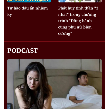
Tự hào dấu ấn nhiệm
Phát huy tinh thần "3
kỳ
nhất" trong chương
trình "Đồng hành
cùng phụ nữ biên
cương"
PODCAST