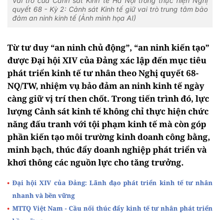
Vai trò của Cảnh sát Kinh tế Hà Nội trong thực hiện Nghị
quyết 68 - Kỳ 2: Cảnh sát Kinh tế giữ vai trò trung tâm bảo
đảm an ninh kinh tế (Ảnh minh họa AI)
Từ tư duy “an ninh chủ động”, “an ninh kiến tạo”
được Đại hội XIV của Đảng xác lập đến mục tiêu
phát triển kinh tế tư nhân theo Nghị quyết 68-
NQ/TW, nhiệm vụ bảo đảm an ninh kinh tế ngày
càng giữ vị trí then chốt. Trong tiến trình đó, lực
lượng Cảnh sát kinh tế không chỉ thực hiện chức
năng đấu tranh với tội phạm kinh tế mà còn góp
phần kiến tạo môi trường kinh doanh công bằng,
minh bạch, thúc đẩy doanh nghiệp phát triển và
khơi thông các nguồn lực cho tăng trưởng.
Đại hội XIV của Đảng: Lãnh đạo phát triển kinh tế tư nhân
nhanh và bền vững
MTTQ Việt Nam - Cầu nối thúc đẩy kinh tế tư nhân phát triển