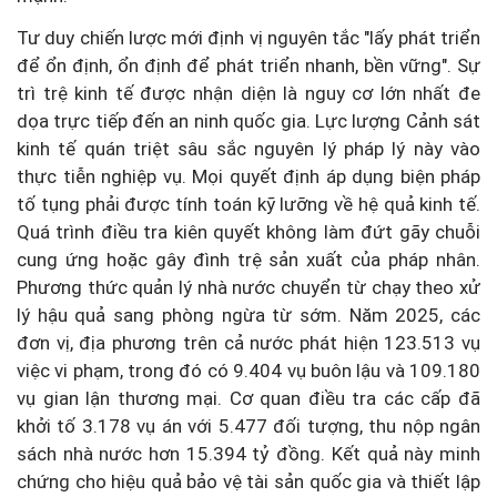
Tư duy chiến lược mới định vị nguyên tắc "lấy phát triển
để ổn định, ổn định để phát triển nhanh, bền vững". Sự
trì trệ kinh tế được nhận diện là nguy cơ lớn nhất đe
dọa trực tiếp đến an ninh quốc gia. Lực lượng Cảnh sát
kinh tế quán triệt sâu sắc nguyên lý pháp lý này vào
thực tiễn nghiệp vụ. Mọi quyết định áp dụng biện pháp
tố tụng phải được tính toán kỹ lưỡng về hệ quả kinh tế.
Quá trình điều tra kiên quyết không làm đứt gãy chuỗi
cung ứng hoặc gây đình trệ sản xuất của pháp nhân.
Phương thức quản lý nhà nước chuyển từ chạy theo xử
lý hậu quả sang phòng ngừa từ sớm. Năm 2025, các
đơn vị, địa phương trên cả nước phát hiện 123.513 vụ
việc vi phạm, trong đó có 9.404 vụ buôn lậu và 109.180
vụ gian lận thương mại. Cơ quan điều tra các cấp đã
khởi tố 3.178 vụ án với 5.477 đối tượng, thu nộp ngân
sách nhà nước hơn 15.394 tỷ đồng. Kết quả này minh
chứng cho hiệu quả bảo vệ tài sản quốc gia và thiết lập