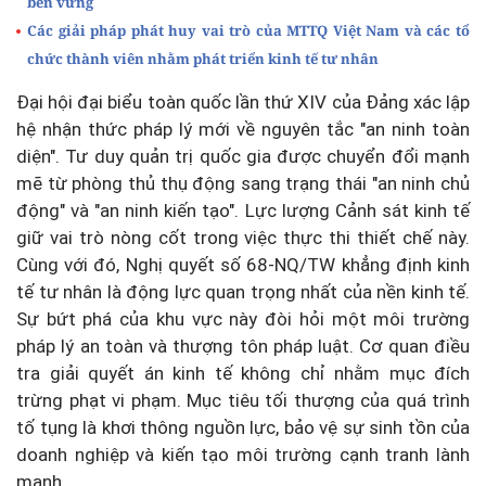
bền vững
Các giải pháp phát huy vai trò của MTTQ Việt Nam và các tổ
chức thành viên nhằm phát triển kinh tế tư nhân
Đại hội đại biểu toàn quốc lần thứ XIV của Đảng xác lập
hệ nhận thức pháp lý mới về nguyên tắc "an ninh toàn
diện". Tư duy quản trị quốc gia được chuyển đổi mạnh
mẽ từ phòng thủ thụ động sang trạng thái "an ninh chủ
động" và "an ninh kiến tạo". Lực lượng Cảnh sát kinh tế
giữ vai trò nòng cốt trong việc thực thi thiết chế này.
Cùng với đó, Nghị quyết số 68-NQ/TW khẳng định kinh
tế tư nhân là động lực quan trọng nhất của nền kinh tế.
Sự bứt phá của khu vực này đòi hỏi một môi trường
pháp lý an toàn và thượng tôn pháp luật. Cơ quan điều
tra giải quyết án kinh tế không chỉ nhằm mục đích
trừng phạt vi phạm. Mục tiêu tối thượng của quá trình
tố tụng là khơi thông nguồn lực, bảo vệ sự sinh tồn của
doanh nghiệp và kiến tạo môi trường cạnh tranh lành
mạnh.