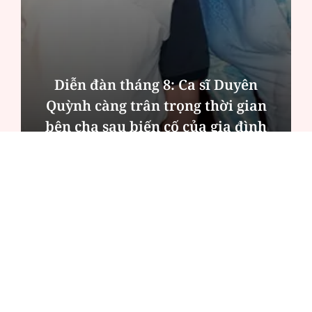
Diễn đàn tháng 8: Ca sĩ Duyên
Quỳnh càng trân trọng thời gian
bên cha sau biến cố của gia đình
ĐỌC NHIỀU
Công an Hà Nội xử lý loạt quán game hoạt
động xuyên đêm
Ngân hàng trở lại "ngôi vương" phát hành
trái phiếu: Báo hiệu cuộc đua vốn mới