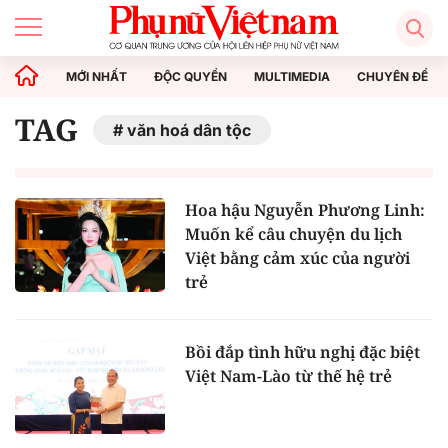
MỚI NHẤT
ĐỘC QUYỀN
MULTIMEDIA
CHUYÊN ĐỀ
TAG
văn hoá dân tộc
Hoa hậu Nguyễn Phương Linh:
Muốn kể câu chuyện du lịch
Việt bằng cảm xúc của người
trẻ
Bồi đắp tình hữu nghị đặc biệt
Việt Nam-Lào từ thế hệ trẻ