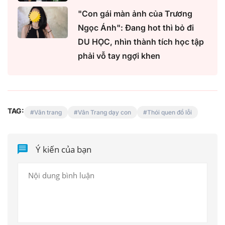
"Con gái màn ảnh của Trương
Ngọc Ánh": Đang hot thì bỏ đi
DU HỌC, nhìn thành tích học tập
phải vỗ tay ngợi khen
TAG:
Vân trang
Vân Trang dạy con
Thói quen đổ lỗi
Ý kiến của bạn