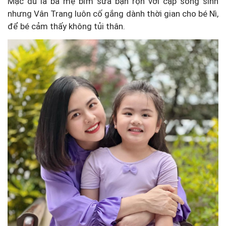
Mặc dù là bà mẹ bỉm sữa bận rộn với cặp song sinh
nhưng Vân Trang luôn cố gắng dành thời gian cho bé Nì,
để bé cảm thấy không tủi thân.