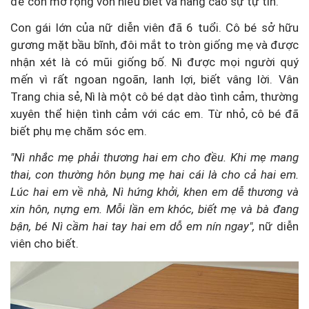
để con mở rộng vốn hiểu biết và nâng cao sự tự tin.
Con gái lớn của nữ diễn viên đã 6 tuổi. Cô bé sở hữu
gương mặt bầu bĩnh, đôi mắt to tròn giống mẹ và được
nhận xét là có mũi giống bố. Nì được mọi người quý
mến vì rất ngoan ngoãn, lanh lợi, biết vâng lời. Vân
Trang chia sẻ, Nì là một cô bé dạt dào tình cảm, thường
xuyên thể hiện tình cảm với các em. Từ nhỏ, cô bé đã
biết phụ mẹ chăm sóc em.
"Nì nhắc mẹ phải thương hai em cho đều. Khi mẹ mang
thai, con thường hôn bụng mẹ hai cái là cho cả hai em.
Lúc hai em về nhà, Nì hứng khởi, khen em dễ thương và
xin hôn, nựng em. Mỗi lần em khóc, biết mẹ và bà đang
bận, bé Nì cầm hai tay hai em dỗ em nín ngay",
nữ diễn
viên cho biết.