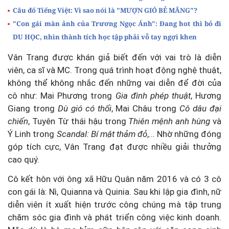
Câu đố Tiếng Việt: Vì sao nói là "MƯỢN GIÓ BẺ MĂNG"?
"Con gái màn ảnh của Trương Ngọc Ánh": Đang hot thì bỏ đi
DU HỌC, nhìn thành tích học tập phải vỗ tay ngợi khen
Vân Trang được khán giả biết đến với vai trò là diễn
viên, ca sĩ và MC. Trong quá trình hoạt động nghệ thuật,
không thể không nhắc đến những vai diễn để đời của
cô như: Mai Phương trong
Gia đình phép thuật
, Hương
Giang trong
Dù gió có thổi
, Mai Châu trong
Cô dâu đại
chiến
, Tuyên Từ thái hậu trong
Thiên mệnh anh hùng
và
Ý Linh trong
Scandal: Bí mật thảm đỏ
,… Nhờ những đóng
góp tích cực, Vân Trang đạt được nhiều giải thưởng
cao quý.
Cô kết hôn với ông xã Hữu Quân năm 2016 và có 3 cô
con gái là: Nì, Quianna và Quinia. Sau khi lập gia đình, nữ
diễn viên ít xuất hiện trước công chúng mà tập trung
chăm sóc gia đình và phát triển công việc kinh doanh.