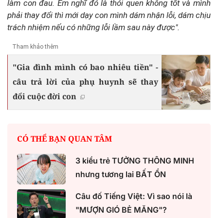
làm con đau. Em nghĩ đó là thói quen không tốt và mình
phải thay đổi thì mới dạy con mình dám nhận lỗi, dám chịu
trách nhiệm nếu có những lỗi lầm sau này được".
Tham khảo thêm
"Gia đình mình có bao nhiêu tiền" -
câu trả lời của phụ huynh sẽ thay
đổi cuộc đời con
CÓ THỂ BẠN QUAN TÂM
3 kiểu trẻ TƯỞNG THÔNG MINH
nhưng tương lai BẤT ỔN
Câu đố Tiếng Việt: Vì sao nói là
"MƯỢN GIÓ BẺ MĂNG"?