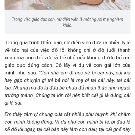
Trong việc giáo dục con, nữ diễn viên là một người mẹ nghiêm
khắc.
Trong quá trình thảo luận, nữ diễn viên đưa ra nhiều lý lẽ
về tác hại của việc đổ lỗi không chỉ ở độ tuổi thanh
xuân mà còn đối với cả trẻ nhỏ nếu không được bố mẹ
giáo dục đúng cách. Cô lấy ví dụ về con gái lớn của
mình như sau:
"Con nhà em đi học về bị cái này, cái kia
hay gặp chuyện gì thì bé nói là mẹ ơi tại cái này, tại cái
kia. Nhưng mà đó là đứa bé chưa đủ nhận thức như người
trưởng thành. Chúng ta lớn rồi nên biết cái gì là đúng, cái
gì là sai.
Em thấy tâm lý chung của rất nhiều phụ huynh khi chăm
con mình không đúng. Ví dụ như con mình bị té, bị đau là
sẽ đổ lỗi ngay, tại cái bàn này làm con đau, tại cái ghế này