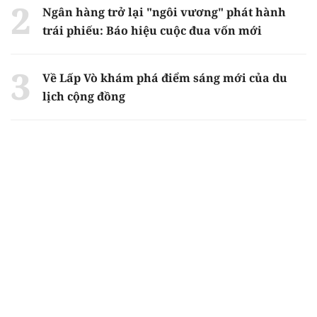
Ngân hàng trở lại "ngôi vương" phát hành
trái phiếu: Báo hiệu cuộc đua vốn mới
Về Lấp Vò khám phá điểm sáng mới của du
lịch cộng đồng
Từ 4/8, chính thức lọc ảo xét tuyển đại học
2026
Gian lận thi ở Tuyên Quang: Bộ GD-ĐT công
bố phương án xử lý vào sáng 5/8
Chiến dịch 500 ngày