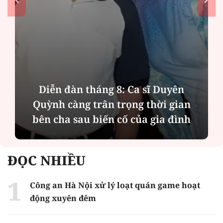
Phân tích tính 2 mặt của thương vụ
MBBank "rót" hơn 8.800 tỷ đồng cho
Phát Đạt
ĐỌC NHIỀU
Công an Hà Nội xử lý loạt quán game hoạt
động xuyên đêm