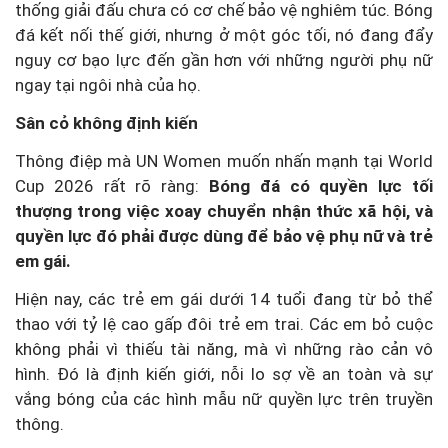
thống giải đấu chưa có cơ chế bảo vệ nghiêm túc. Bóng
đá kết nối thế giới, nhưng ở một góc tối, nó đang đẩy
nguy cơ bạo lực đến gần hơn với những người phụ nữ
ngay tại ngôi nhà của họ.
Sân cỏ không định kiến
Thông điệp mà UN Women muốn nhấn mạnh tại World
Cup 2026 rất rõ ràng:
Bóng đá có quyền lực tối
thượng trong việc xoay chuyển nhận thức xã hội, và
quyền lực đó phải được dùng để bảo vệ phụ nữ và trẻ
em gái.
Hiện nay, các trẻ em gái dưới 14 tuổi đang từ bỏ thể
thao với tỷ lệ cao gấp đôi trẻ em trai. Các em bỏ cuộc
không phải vì thiếu tài năng, mà vì những rào cản vô
hình. Đó là định kiến giới, nỗi lo sợ về an toàn và sự
vắng bóng của các hình mẫu nữ quyền lực trên truyền
thông.