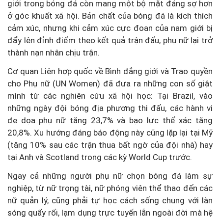
giới trong bóng đá còn mang một bộ mặt đáng sợ hơn
ở góc khuất xã hội. Bản chất của bóng đá là kích thích
cảm xúc, nhưng khi cảm xúc cực đoan của nam giới bị
đẩy lên đỉnh điểm theo kết quả trận đấu, phụ nữ lại trở
thành nạn nhân chịu trận.
Cơ quan Liên hợp quốc về Bình đẳng giới và Trao quyền
cho Phụ nữ (UN Women) đã đưa ra những con số giật
mình từ các nghiên cứu xã hội học: Tại Brazil, vào
những ngày đội bóng địa phương thi đấu, các hành vi
đe dọa phụ nữ tăng 23,7% và bạo lực thể xác tăng
20,8%. Xu hướng đáng báo động này cũng lặp lại tại Mỹ
(tăng 10% sau các trận thua bất ngờ của đội nhà) hay
tại Anh và Scotland trong các kỳ World Cup trước.
Ngay cả những người phụ nữ chọn bóng đá làm sự
nghiệp, từ nữ trọng tài, nữ phóng viên thể thao đến các
nữ quản lý, cũng phải tự học cách sống chung với làn
sóng quấy rối, lạm dụng trực tuyến lẫn ngoài đời mà hệ