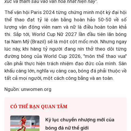
xúc và thấm sâu vào văn hóa nhất hiện nay".
Thế vận hội Paris 2024 từng chứng minh một kỳ đại hội
thể thao đạt tỷ lệ cân bằng hoàn hảo 50-50 về số
lượng vận động viên nam và nữ là điều hoàn toàn khả
thi. Sắp tới, World Cup Nữ 2027 lần đầu tiên lăn bóng
tại Nam Mỹ (Brazil) sẽ là một cột mốc mới. Nhưng ngay
lúc này, khi hàng tỷ người đang nín thở theo dõi từng
đường bóng của World Cup 2026, "môn thể thao vua"
cần phải thực hiện trách nhiệm đạo đức của mình. Sân
khấu càng lớn, nghĩa vụ càng cao, bóng đá phải thuộc về
tất cả mọi người, một cách công bằng và an toàn.
Nguồn: unwomen.org
CÓ THỂ BẠN QUAN TÂM
Kỷ lục chuyển nhượng mới của
bóng đá nữ thế giới