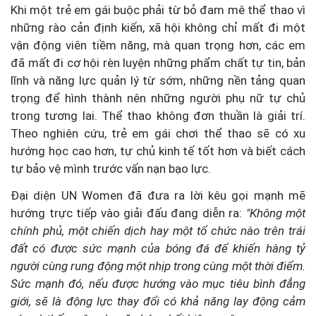
Khi một trẻ em gái buộc phải từ bỏ đam mê thể thao vì
những rào cản định kiến, xã hội không chỉ mất đi một
vận động viên tiềm năng, mà quan trọng hơn, các em
đã mất đi cơ hội rèn luyện những phẩm chất tự tin, bản
lĩnh và năng lực quản lý từ sớm, những nền tảng quan
trọng để hình thành nên những người phụ nữ tự chủ
trong tương lai. Thể thao không đơn thuần là giải trí.
Theo nghiên cứu, trẻ em gái chơi thể thao sẽ có xu
hướng học cao hơn, tự chủ kinh tế tốt hơn và biết cách
tự bảo vệ mình trước vấn nạn bạo lực.
Đại diện UN Women đã đưa ra lời kêu gọi mạnh mẽ
hướng trực tiếp vào giải đấu đang diễn ra:
"Không một
chính phủ, một chiến dịch hay một tổ chức nào trên trái
đất có được sức mạnh của bóng đá để khiến hàng tỷ
người cùng rung động một nhịp trong cùng một thời điểm.
Sức mạnh đó, nếu được hướng vào mục tiêu bình đẳng
giới, sẽ là động lực thay đổi có khả năng lay động cảm