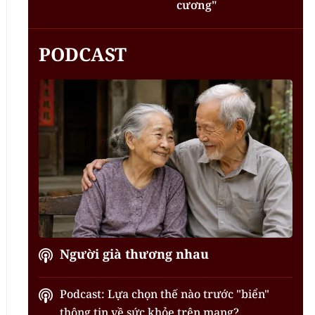
cương"
PODCAST
Người già thương nhau
Podcast: Lựa chọn thế nào trước "biển"
thông tin về sức khỏe trên mạng?