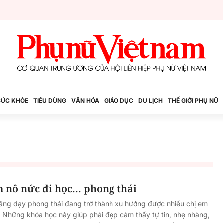
SỨC KHỎE
TIÊU DÙNG
VĂN HÓA
GIÁO DỤC
DU LỊCH
THẾ GIỚI PHỤ NỮ
nô nức đi học... phong thái
năng dạy phong thái đang trở thành xu hướng được nhiều chị em
 Những khóa học này giúp phái đẹp cảm thấy tự tin, nhẹ nhàng,