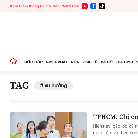
Xem thêm thông tin của Báo PNVN trên
THỜI CUỘC
GIỚI & PHÁT TRIỂN
KINH TẾ
XÃ HỘI
GIA ĐÌNH
TAG
xu hướng
TPHCM: Chị em 
Hiện nay, các lớp kỹ 
quan tâm và theo học.