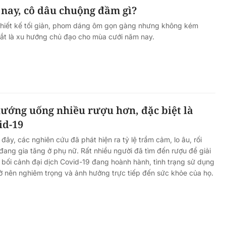
nay, cô dâu chuộng đầm gì?
hiết kế tối giản, phom dáng ôm gọn gàng nhưng không kém
mắt là xu hướng chủ đạo cho mùa cưới năm nay.
ướng uống nhiều rượu hơn, đặc biệt là
id-19
ây, các nghiên cứu đã phát hiện ra tỷ lệ trầm cảm, lo âu, rối
đang gia tăng ở phụ nữ. Rất nhiều người đã tìm đến rượu để giải
g bối cảnh đại dịch Covid-19 đang hoành hành, tình trạng sử dụng
ở nên nghiêm trọng và ảnh hưởng trực tiếp đến sức khỏe của họ.