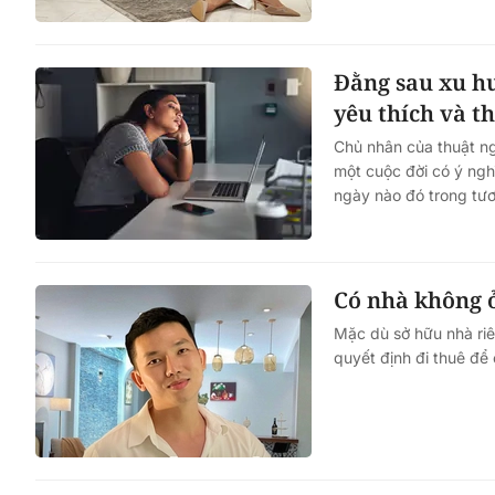
Đằng sau xu hư
yêu thích và t
Chủ nhân của thuật ng
một cuộc đời có ý ngh
ngày nào đó trong tươ
Có nhà không ở
Mặc dù sở hữu nhà riê
quyết định đi thuê để 