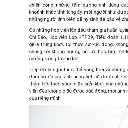
chiến công, những tấm gương anh dũng của c
khoảnh khắc tĩnh lặng ấy, mỗi người như được
những người lính biển đã hy sinh để bảo vệ ch
Có những học viên lần đầu tham gia huấn luyệ
Chí Bảo, Học viên Lớp KTP29, Tiểu đoàn 1, H
giữa trùng khơi, tôi thực sự xúc động, khô
chúng tôi không ngừng nỗ lực học tập, rèn l
Mua nhà thuộc dự án đan
cường trong tương lai".
chấp, làm sao để hạn chế 
Tiếp đó là nghi thức thả vòng hoa và những
đời nhớ ơn các anh hùng liệt sĩ" được nhẹ 
thắm trôi theo sóng giữa biển khơi, như những 
viên đều không giấu được xúc động, mọi ánh m
của riêng mình.