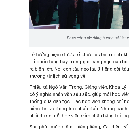
Đoàn công tác dâng hương tại Lễ tưởn
Lễ tưởng niệm được tổ chức lúc bình minh, khi 
Tổ quốc tung bay trong gió, hàng ngũ cán bộ
ra biển lớn. Nơi con tàu neo lại, 3 tiếng còi t
thương từ lịch sử vọng về.
Thiếu tá Ngô Văn Trọng, Giảng viên, Khoa Lý l
có ý nghĩa nhân văn sâu sắc, giúp mỗi học viê
thống của dân tộc. Các học viên không chỉ h
niềm tin và động lực phấn đấu. Những bài 
phải được mỗi học viên cảm nhận bằng trải ng
Sau phút mặc niệm thiêng liêng, đại diện cấ