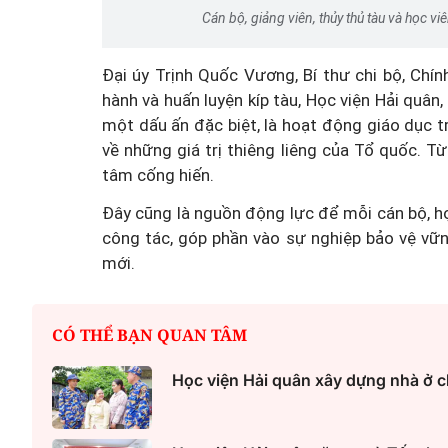
Cán bộ, giảng viên, thủy thủ tàu và học vi
Đại úy Trịnh Quốc Vương, Bí thư chi bộ, Chín
hành và huấn luyện kíp tàu, Học viện Hải quân
một dấu ấn đặc biệt, là hoạt động giáo dục tr
về những giá trị thiêng liêng của Tổ quốc. T
tâm cống hiến.
Đây cũng là nguồn động lực để mỗi cán bộ, học 
công tác, góp phần vào sự nghiệp bảo vệ vữn
mới.
CÓ THỂ BẠN QUAN TÂM
Học viện Hải quân xây dựng nhà ở c