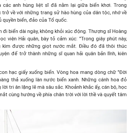
ác anh hùng liệt sĩ đã nằm lại giữa biển khơi. Trong
 trở về với những trang sử hào hùng của dân tộc, nhớ về
ủ quyền biển, đảo của Tổ quốc.
n đi biển dài ngày, không khỏi xúc động. Thượng sĩ Hoàng
ọc viện Hải quân, bày tỏ cảm xúc: "Trong giây phút này,
Thành lập thành phố Bắc Ninh
ng kìm được những giọt nước mắt. Điều đó đã thôi thúc
trực thuộc Trung ương: Tầm
uyện để trở thành những sĩ quan hải quân bản lĩnh, kiên
g thế
nhìn đô thị hiện đại và giàu bả
rủi ro?
sắc
 con hạc giấy xuống biển. Vòng hoa mang dòng chữ "Đời
nhàng thả xuống làn nước biển xanh. Những cánh hoa đỏ
lời tri ân lặng lẽ mà sâu sắc. Khoảnh khắc ấy, cán bộ, học
ắt cùng hướng về phía chân trời với lời thề và quyết tâm