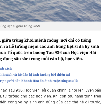
g liệt sĩ giữa trùng khơi.
, giữa trùng khơi mênh mông, nơi chỉ có tiếng
ễn ra Lễ tưởng niệm các anh hùng liệt sĩ đã hy sinh
 của Tổ quốc trên boong Tàu 936 của Học viện Hải
g đọng sâu sắc trong mỗi cán bộ, học viên.
ính sách
ính sách và hộ dân bị ảnh hưởng bởi thiên tai
trợ người dân Khánh Hòa ổn định cuộc sống sau lũ
 này, Tàu 936, Học viện Hải quân chính là nơi rèn luyện bản
ị, tư tưởng cho các học viên. Khi con tàu hành trình trên
hiến công và hy sinh anh dũng của các thế hệ đi trước,