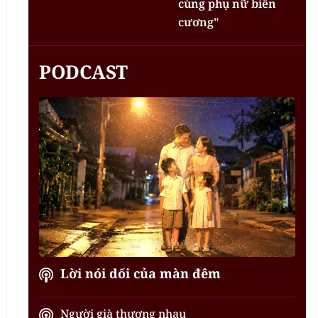
cùng phụ nữ biên
cương"
PODCAST
Lời nói dối của màn đêm
Người già thương nhau