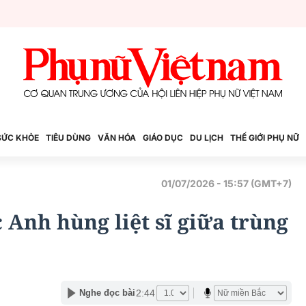
SỨC KHỎE
TIÊU DÙNG
VĂN HÓA
GIÁO DỤC
DU LỊCH
THẾ GIỚI PHỤ NỮ
01/07/2026 - 15:57 (GMT+7)
 Anh hùng liệt sĩ giữa trùng
2:44
Nghe đọc bài