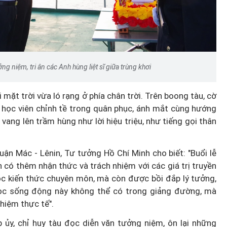
g niệm, tri ân các Anh hùng liệt sĩ giữa trùng khơi
mặt trời vừa ló rạng ở phía chân trời. Trên boong tàu, cờ
, học viên chỉnh tề trong quân phục, ánh mắt cùng hướng
àu vang lên trầm hùng như lời hiệu triệu, như tiếng gọi thân
uận Mác - Lênin, Tư tưởng Hồ Chí Minh cho biết: "Buổi lễ
n có thêm nhận thức và trách nhiệm với các giá trị truyền
ọc kiến thức chuyên môn, mà còn được bồi đắp lý tưởng,
học sống động này không thể có trong giảng đường, mà
hiệm thực tế".
p ủy, chỉ huy tàu đọc diễn văn tưởng niệm, ôn lại những