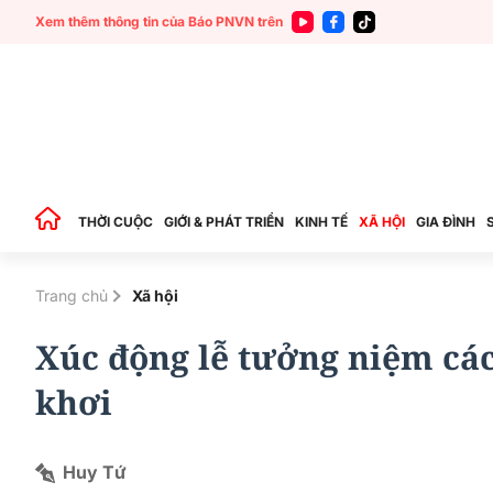
Xem thêm thông tin của Báo PNVN trên
THỜI CUỘC
GIỚI & PHÁT TRIỂN
KINH TẾ
XÃ HỘI
GIA ĐÌNH
Trang chủ
Xã hội
Xúc động lễ tưởng niệm các
khơi
Huy Tứ