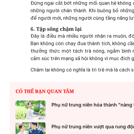
Đừng ngại cắt bớt những mối quan hệ không c
những người chân thành. Khi buông bỏ những
để người mới, những người cùng tầng năng lượ
6. Tập sống chậm lại
"Ăn cơm nhà, lo chuyện 
Đây là điều mà nhiều người nhận ra muộn, đó
Bạn không còn chạy đua thành tích, không cầ
anh Tâm: Con
hạ": Cần khung thù lao 
thưởng thức một tách trà nóng, ngắm bình m
ật riêng
nhất toàn quốc
cảm xúc trên mạng xã hội không vì mục đích g
Chậm lại không có nghĩa là trì trệ mà là cách 
CÓ THỂ BẠN QUAN TÂM
Phụ nữ trung niên hóa thành "nàng 
Phụ nữ trung niên vượt qua rung độ