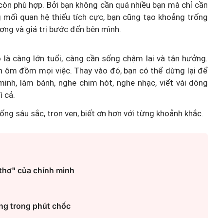
òn phù hợp. Bởi bạn không cần quá nhiều bạn mà chỉ cần
 mối quan hệ thiếu tích cực, bạn cũng tạo khoảng trống
ng và giá trị bước đến bên mình.
thiên
 là càng lớn tuổi, càng cần sống chậm lại và tận hưởng.
n ôm đồm mọi việc. Thay vào đó, bạn có thể dừng lại để
thống
MSB: Lợi nhuận quý II tăng 16
inh, làm bánh, nghe chim hót, nghe nhạc, viết vài dòng
đến từ trụ cột nào?
ì cả.
sống sâu sắc, trọn vẹn, biết ơn hơn với từng khoảnh khắc.
thơ" của chính mình
ng trong phút chốc