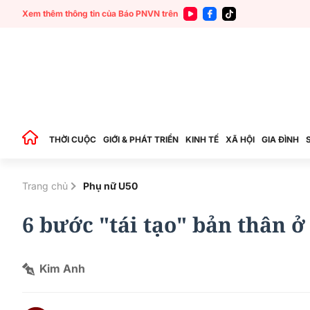
Xem thêm thông tin của Báo PNVN trên
THỜI CUỘC
GIỚI & PHÁT TRIỂN
KINH TẾ
XÃ HỘI
GIA ĐÌNH
Trang chủ
Phụ nữ U50
6 bước "tái tạo" bản thân ở
Kim Anh