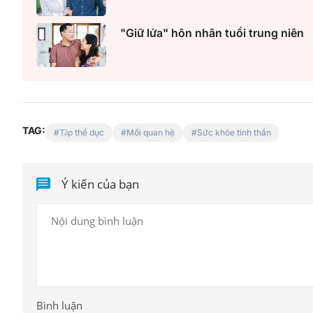
"Giữ lửa" hôn nhân tuổi trung niên
TAG:
Tập thể dục
Mối quan hệ
Sức khỏe tinh thần
Ý kiến của bạn
Bình luận