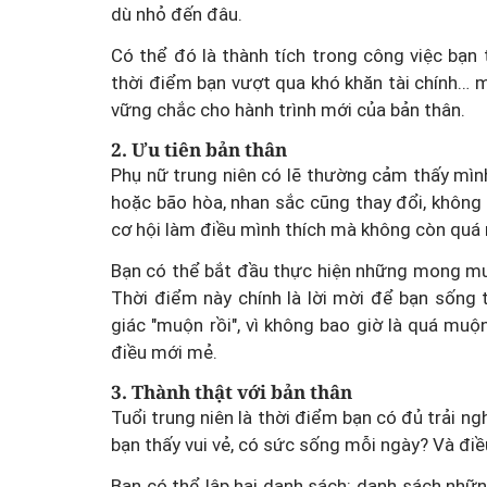
dù nhỏ đến đâu.
Có thể đó là thành tích trong công việc bạn 
thời điểm bạn vượt qua khó khăn tài chính… 
vững chắc cho hành trình mới của bản thân.
2. Ưu tiên bản thân
Phụ nữ trung niên có lẽ thường cảm thấy mình 
hoặc bão hòa, nhan sắc cũng thay đổi, không
cơ hội làm điều mình thích mà không còn quá 
Bạn có thể bắt đầu thực hiện những mong muốn
Thời điểm này chính là lời mời để bạn sống 
giác "muộn rồi", vì không bao giờ là quá mu
điều mới mẻ.
3. Thành thật với bản thân
Tuổi trung niên là thời điểm bạn có đủ trải ng
bạn thấy vui vẻ, có sức sống mỗi ngày? Và đ
Bạn có thể lập hai danh sách: danh sách nhữ