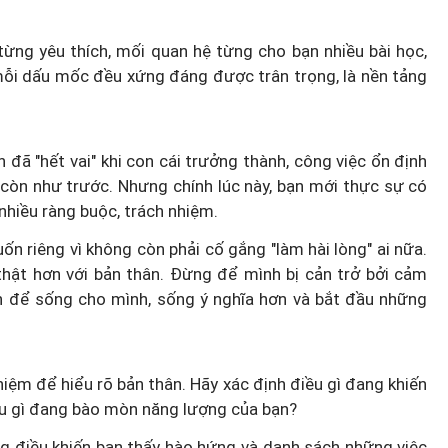
từng yêu thích, mối quan hệ từng cho bạn nhiều bài học,
mỗi dấu mốc đều xứng đáng được trân trọng, là nền tảng
đã "hết vai" khi con cái trưởng thành, công việc ổn định
 còn như trước. Nhưng chính lúc này, bạn mới thực sự có
nhiều ràng buộc, trách nhiệm.
 riêng vì không còn phải cố gắng "làm hài lòng" ai nữa.
thật hơn với bản thân. Đừng để mình bị cản trở bởi cảm
ộn để sống cho mình, sống ý nghĩa hơn và bắt đầu những
hiệm để hiểu rõ bản thân. Hãy xác định điều gì đang khiến
iều gì đang bào mòn năng lượng của bạn?
ng điều khiến bạn thấy hào hứng và danh sách những việc