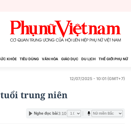
SỨC KHỎE
TIÊU DÙNG
VĂN HÓA
GIÁO DỤC
DU LỊCH
THẾ GIỚI PHỤ NỮ
12/07/2025 - 10:01 (GMT+7)
 tuổi trung niên
3:10
Nghe đọc bài