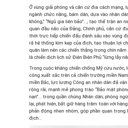
Ở vùng giải phóng và căn cứ địa cách mạng, l
ngành chức năng, bám dân, dựa vào nhân dân
không," “Ngũ gia liên bảo”…, tạo thế trận an 
quan đầu não của Đảng, Chính phủ, căn cứ đị
thời trực tiếp chiến đấu đánh sâu vào vùng đị
rã hệ thống kìm kẹp của địch, tạo thuận lợi 
quân làm nên các chiến thắng trong chín năm
là chiến dịch lịch sử Điện Biên Phủ “lừng lẫy 
Trong cuộc kháng chiến chống Mỹ cứu nước, l
công xuất sắc trên cả chiến trường miền Nam 
miền Bắc, lực lượng Công an nhân dân đã vận
rộng rãi, mạnh mẽ phong trào “Bảo mật phòng g
nạn”… trong quần chúng Nhân dân; phòng ngừa,
lại, phát hiện, bắt giữ hàng trăm toán với hàng
phản động nhen nhóm; góp phần quan trọng là
địch…