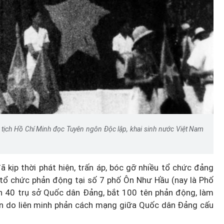
Hà Nội thu hút bác sĩ về trạm y
ỡ, 3
tế, tạo điều kiện để người dân
 công
tiếp cận các dịch vụ y tế kỹ thuậ
cao
 tịch Hồ Chí Minh đọc Tuyên ngôn Độc lập, khai sinh nước Việt Nam
 kịp thời phát hiện, trấn áp, bóc gỡ nhiều tổ chức đảng
há tổ chức phản động tại số 7 phố Ôn Như Hầu (nay là Phố
ản 40 trụ sở Quốc dân Đảng, bắt 100 tên phản động, làm
ền do liên minh phản cách mạng giữa Quốc dân Đảng cấu