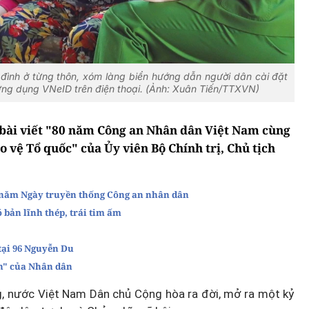
 đình ở từng thôn, xóm làng biển hướng dẫn người dân cài đặt
 ứng dụng VNeID trên điện thoại. (Ảnh: Xuân Tiến/TTXVN)
 bài viết "80 năm Công an Nhân dân Việt Nam cùng
 vệ Tổ quốc" của Ủy viên Bộ Chính trị, Chủ tịch
0 năm Ngày truyền thống Công an nhân dân
bản lĩnh thép, trái tim ấm
tại 96 Nguyễn Du
n" của Nhân dân
nước Việt Nam Dân chủ Cộng hòa ra đời, mở ra một kỷ