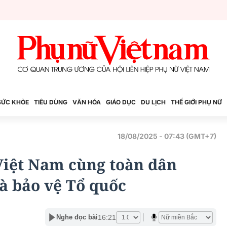
SỨC KHỎE
TIÊU DÙNG
VĂN HÓA
GIÁO DỤC
DU LỊCH
THẾ GIỚI PHỤ NỮ
18/08/2025 - 07:43 (GMT+7)
iệt Nam cùng toàn dân
à bảo vệ Tổ quốc
16:21
Nghe đọc bài