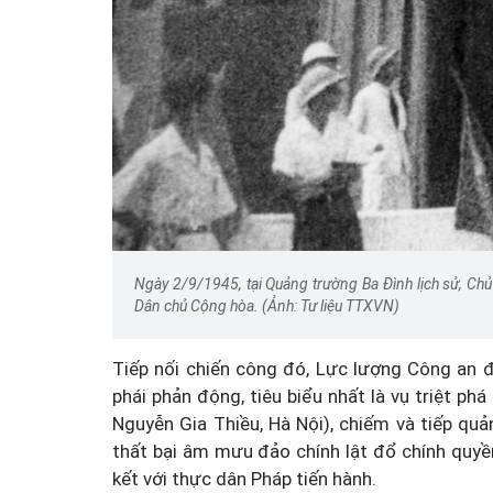
Một cuộc hôn nhân tan v
mảnh đất và bản án vì lẽ
bằng
Ngày 2/9/1945, tại Quảng trường Ba Đình lịch sử, Chủ
Dân chủ Cộng hòa. (Ảnh: Tư liệu TTXVN)
Tiếp nối chiến công đó, Lực lượng Công an đã
phái phản động, tiêu biểu nhất là vụ triệt p
Nguyễn Gia Thiều, Hà Nội), chiếm và tiếp qu
thất bại âm mưu đảo chính lật đổ chính quy
kết với thực dân Pháp tiến hành.