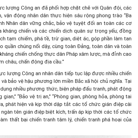
ực lượng Công an đã phối hợp chặt chẽ với Quân đội, các
, vận động nhân dân thực hiện sâu rộng phong trào “Ba
ninh Nhân dân vững chắc, bảo vệ tuyệt đối an toàn các cơ
a kháng chiến và các chiến dịch quân sự trọng yếu; đồng
ch tạm chiếm, phá tề, trừ gian, diệt ác, góp phần làm tan
cho quần chúng nổi dậy, cùng toàn Đảng, toàn dân và toàn
 kháng chiến chống thực dân Pháp xâm lược, mà đỉnh cao
năm châu, chấn động địa cầu."
ực lượng Công an nhân dân tiếp tục lập được nhiều chiến
và bảo vệ hậu phương lớn miền Bắc xã hội chủ nghĩa. Tại
 dụng nhiều phương thức, biện pháp đấu tranh, phát động
ian," “Bảo vệ trị an," “Phòng gian, phòng hỏa, phòng tai
 phát hiện và kịp thời dập tắt các tổ chức gián điệp cài
 ngàn tên gián điệp biệt kích, trấn áp kịp thời các tổ chức
m thất bại chiến tranh tâm lý, chiến tranh phá hoại của