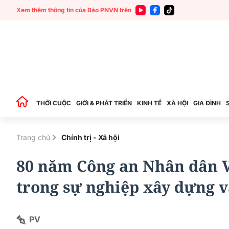
Xem thêm thông tin của Báo PNVN trên
THỜI CUỘC
GIỚI & PHÁT TRIỂN
KINH TẾ
XÃ HỘI
GIA ĐÌNH
Trang chủ
Chính trị - Xã hội
80 năm Công an Nhân dân V
trong sự nghiệp xây dựng v
PV