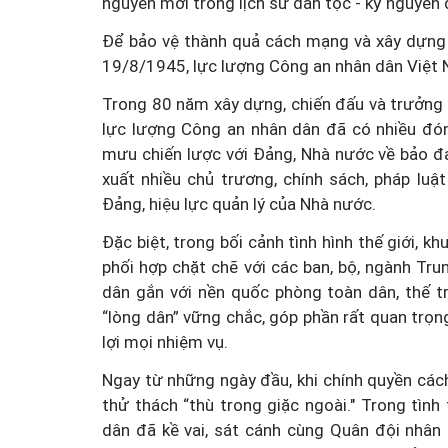
nguyên mới trong lịch sử dân tộc - kỷ nguyên đ
Để bảo vệ thành quả cách mạng và xây dựng 
19/8/1945, lực lượng Công an nhân dân Việt 
Trong 80 năm xây dựng, chiến đấu và trưởng t
lực lượng Công an nhân dân đã có nhiều đón
mưu chiến lược với Đảng, Nhà nước về bảo đả
xuất nhiều chủ trương, chính sách, pháp lu
Đảng, hiệu lực quản lý của Nhà nước.
Đặc biệt, trong bối cảnh tình hình thế giới, 
phối hợp chặt chẽ với các ban, bộ, ngành Tr
dân gắn với nền quốc phòng toàn dân, thế t
“lòng dân” vững chắc, góp phần rất quan trọ
lợi mọi nhiệm vụ.
Ngay từ những ngày đầu, khi chính quyền các
thử thách “thù trong giặc ngoài." Trong tình
dân đã kề vai, sát cánh cùng Quân đội nhân