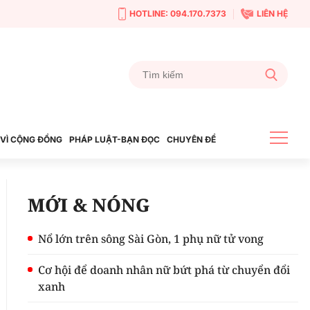
HOTLINE: 094.170.7373
LIÊN HỆ
VÌ CỘNG ĐỒNG
PHÁP LUẬT-BẠN ĐỌC
CHUYÊN ĐỀ
MỚI & NÓNG
Nổ lớn trên sông Sài Gòn, 1 phụ nữ tử vong
Cơ hội để doanh nhân nữ bứt phá từ chuyển đổi
xanh