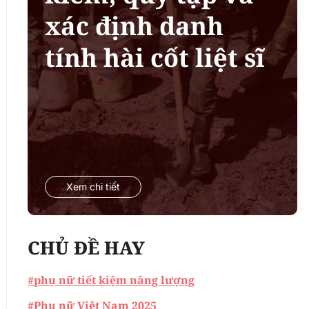
xác định danh
tính hài cốt liệt sĩ
Xem chi tiết
CHỦ ĐỀ HAY
#phụ nữ tiết kiệm năng lượng
#Phụ nữ Việt Nam 2025