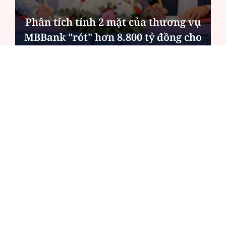
Bản án cho kẻ làm chết người cùng
phe khi hỗn chiến
ĐỌC NHIỀU
Công an Hà Nội xử lý loạt quán game hoạt
động xuyên đêm
Ngân hàng trở lại "ngôi vương" phát hành
trái phiếu: Báo hiệu cuộc đua vốn mới
Về Lấp Vò khám phá điểm sáng mới của du
lịch cộng đồng