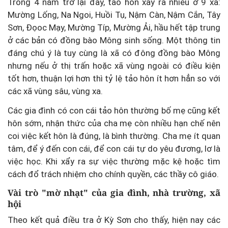
Trong 4 năm trở lại đây, tảo hôn xảy ra nhiều ở 9 xã:
Mường Lống, Na Ngoi, Huồi Tụ, Nậm Càn, Nậm Cắn, Tây
Sơn, Đọoc Mạy, Mường Típ, Mường Ải, hầu hết tập trung
ở các bản có đồng bào Mông sinh sống. Một thông tin
đáng chú ý là tuy cùng là xã có đông đồng bào Mông
nhưng nếu ở thị trấn hoặc xã vùng ngoài có điều kiện
tốt hơn, thuận lợi hơn thì tỷ lệ tảo hôn ít hơn hẳn so với
các xã vùng sâu, vùng xa.
Các gia đình có con cái tảo hôn thường bố mẹ cũng kết
hôn sớm, nhận thức của cha mẹ còn nhiều hạn chế nên
coi việc kết hôn là đúng, là bình thường. Cha mẹ ít quan
tâm, để ý đến con cái, để con cái tự do yêu đương, lơ là
việc học. Khi xẩy ra sự việc thường mặc kệ hoặc tìm
cách đổ trách nhiệm cho chính quyền, các thầy cô giáo.
Vài trò "mờ nhạt" của gia đình, nhà trường, xã
hội
Theo kết quả điều tra ở Kỳ Sơn cho thấy, hiện nay các