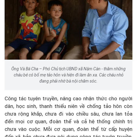
Ông Và Bá Cha – Phó Chủ tịch UBND xã Nậm Càn - thăm những
cháu bé có bố mẹ tảo hôn và hiện đi làm ăn xa. Các cháu nhỏ
đang phải nhờ bà nội chăm sóc.
Công tác tuyên truyền, nâng cao nhận thức cho người
dân, học sinh, thanh thiếu niên về chống tảo hôn còn
chưa rộng khắp, chưa đi vào chiều sâu, chưa lan tỏa
đến mọi cơ quan, đoàn thể và cả hệ thống chính trị
chưa vào cuộc. Mỗi cơ quan, đoàn thể từ cấp huyện
đến xã, bản chưa đưa nội dung công tác tuyên truyền,