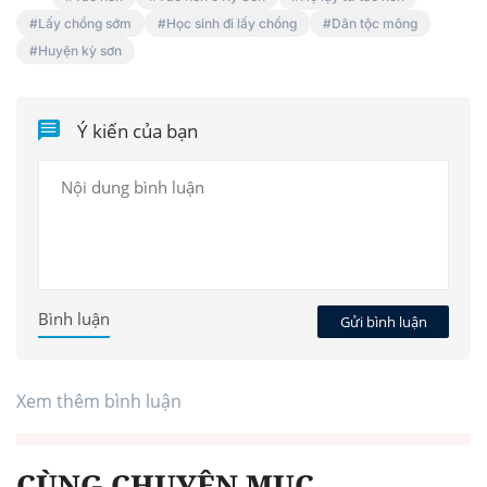
Lấy chồng sớm
Học sinh đi lấy chồng
Dân tộc mông
Huyện kỳ sơn
Ý kiến của bạn
Bình luận
Gửi bình luận
Xem thêm bình luận
CÙNG CHUYÊN MỤC