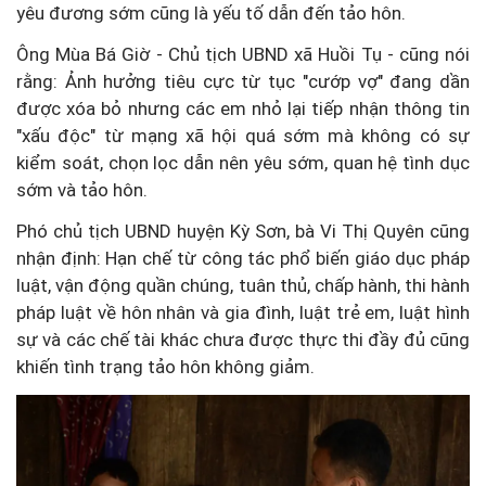
yêu đương sớm cũng là yếu tố dẫn đến tảo hôn.
Ông Mùa Bá Giờ - Chủ tịch UBND xã Huồi Tụ - cũng nói
rằng: Ảnh hưởng tiêu cực từ tục "cướp vợ" đang dần
được xóa bỏ nhưng các em nhỏ lại tiếp nhận thông tin
"xấu độc" từ mạng xã hội quá sớm mà không có sự
kiểm soát, chọn lọc dẫn nên yêu sớm, quan hệ tình dục
sớm và tảo hôn.
Phó chủ tịch UBND huyện Kỳ Sơn, bà Vi Thị Quyên cũng
nhận định: Hạn chế từ công tác phổ biến giáo dục pháp
luật, vận động quần chúng, tuân thủ, chấp hành, thi hành
pháp luật về hôn nhân và gia đình, luật trẻ em, luật hình
sự và các chế tài khác chưa được thực thi đầy đủ cũng
khiến tình trạng tảo hôn không giảm.