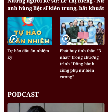
Những người Kể sử: Lê Thị Riêng - Nữ
anh hùng liệt sĩ kiên trung, bất khuất
Tự hào dấu ấn nhiệm
Phát huy tinh thần "3
kỳ
nhất" trong chương
trình "Đồng hành
cùng phụ nữ biên
cương"
PODCAST