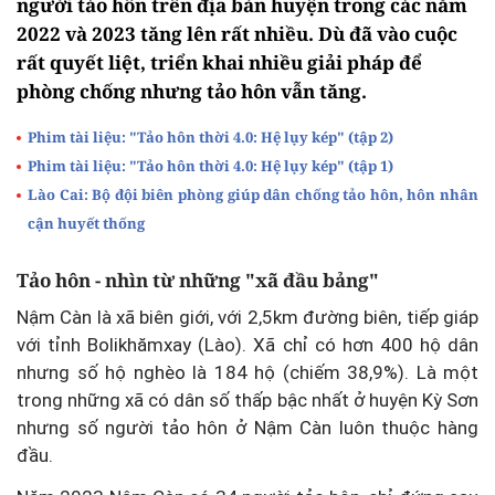
người tảo hôn trên địa bàn huyện trong các năm
2022 và 2023 tăng lên rất nhiều. Dù đã vào cuộc
rất quyết liệt, triển khai nhiều giải pháp để
phòng chống nhưng tảo hôn vẫn tăng.
Phim tài liệu: "Tảo hôn thời 4.0: Hệ lụy kép" (tập 2)
Phim tài liệu: "Tảo hôn thời 4.0: Hệ lụy kép" (tập 1)
Lào Cai: Bộ đội biên phòng giúp dân chống tảo hôn, hôn nhân
cận huyết thống
Tảo hôn - nhìn từ những "xã đầu bảng"
Nậm Càn là xã biên giới, với 2,5km đường biên, tiếp giáp
với tỉnh Bolikhămxay (Lào). Xã chỉ có hơn 400 hộ dân
nhưng số hộ nghèo là 184 hộ (chiếm 38,9%). Là một
trong những xã có dân số thấp bậc nhất ở huyện Kỳ Sơn
nhưng số người tảo hôn ở Nậm Càn luôn thuộc hàng
đầu.