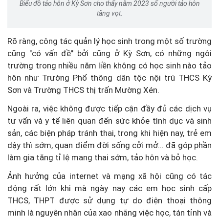
Biểu đồ tảo hôn ở Kỳ Sơn cho thấy năm 2023 số người tảo hôn
tăng vọt.
Rõ ràng, công tác quản lý học sinh trong một số trường
cũng "có vấn đề" bởi cũng ở Kỳ Sơn, có những ngôi
trường trong nhiều năm liền không có học sinh nào tảo
hôn như Trường Phổ thông dân tộc nội trú THCS Kỳ
Sơn và Trường THCS thị trấn Mường Xén.
Ngoài ra, việc không được tiếp cận đầy đủ các dịch vụ
tư vấn và y tế liên quan đến sức khỏe tình dục và sinh
sản, các biện pháp tránh thai, trong khi hiện nay, trẻ em
dậy thì sớm, quan điểm đời sống cởi mở... đã góp phần
làm gia tăng tỉ lệ mang thai sớm, tảo hôn và bỏ học.
Ảnh hưởng của internet và mạng xã hội cũng có tác
động rất lớn khi mà ngày nay các em học sinh cấp
THCS, THPT được sử dụng tự do điện thoại thông
minh là nguyên nhân của xao nhãng việc học, tán tỉnh và