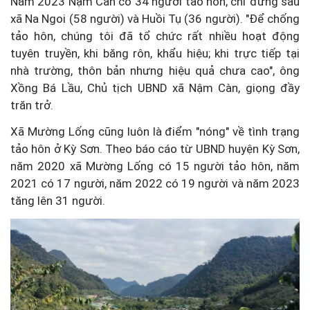
Năm 2023 Nậm Càn có 34 người tảo hôn, chỉ đứng sau
xã Na Ngoi (58 người) và Huồi Tụ (36 người). "Để chống
tảo hôn, chúng tôi đã tổ chức rất nhiều hoạt động
tuyên truyền, khi băng rôn, khẩu hiệu; khi trực tiếp tại
nhà trường, thôn bản nhưng hiệu quả chưa cao", ông
Xồng Bá Lầu, Chủ tịch UBND xã Nậm Càn, giọng đầy
trăn trở.
Xã Mường Lống cũng luôn là điểm "nóng" về tình trạng
tảo hôn ở Kỳ Sơn. Theo báo cáo từ UBND huyện Kỳ Sơn,
năm 2020 xã Mường Lống có 15 người tảo hôn, năm
2021 có 17 người, năm 2022 có 19 người và năm 2023
tăng lên 31 người.