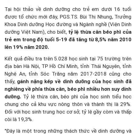
Tại hội thảo về dinh dưỡng cho trẻ em dưới 16 tuổi
được tổ chức mới đây, PGS.TS. Bùi Thị Nhung, Trưởng
Khoa Dinh dưỡng Học đường và Ngành nghề (Viện Dinh
dưỡng Việt Nam), cho biết,
tỷ lệ thừa cân béo phì của
trẻ em trong độ tuổi 5-19 đã tăng từ 8,5% năm 2010
lên 19% năm 2020.
Kết quả điều tra trên 5.028 học sinh tại 75 trường trên
địa bàn
Hà Nội, TP Hồ Chí Minh, tỉnh Thái Nguyên, tỉnh
Nghệ An, tỉnh Sóc Trăng năm 2017-2018 cũng cho
thấy,
gánh nặng kép về dinh dưỡng của học sinh đã
nghiêng về phía thừa cân, béo phì nhiều hơn suy dinh
dưỡng.
Tỷ lệ thừa cân, béo phì của học sinh tiểu học
chung cho cả khu vực nông thôn và thành thị là 29%.
Đối với học sinh trung học cơ sở, tỷ lệ gầy còm và thấp
còi là 19,3%.
"Đây là một trong những thách thức về dinh dưỡng và