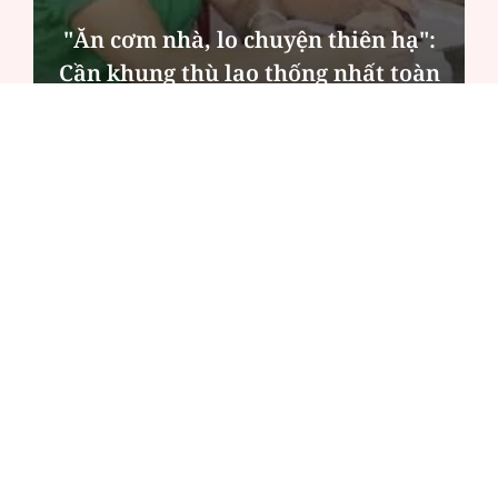
"Ăn cơm nhà, lo chuyện thiên hạ":
Cần khung thù lao thống nhất toàn
quốc
ĐỌC NHIỀU
Công an Hà Nội xử lý loạt quán game hoạt
động xuyên đêm
Ngân hàng trở lại "ngôi vương" phát hành
trái phiếu: Báo hiệu cuộc đua vốn mới
Về Lấp Vò khám phá điểm sáng mới của du
lịch cộng đồng