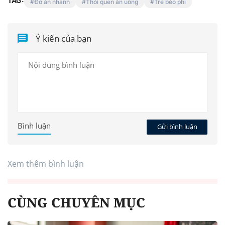
TAG:
Đồ ăn nhanh
Thói quen ăn uống
Trẻ béo phì
Ý kiến của bạn
Bình luận
Gửi bình luận
Xem thêm bình luận
CÙNG CHUYÊN MỤC