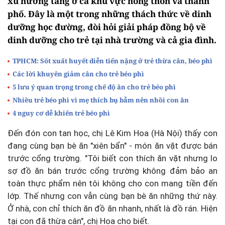
xu hướng tăng ở cả khu vực nông thôn và thành
phố. Đây là một trong những thách thức về dinh
dưỡng học đường, đòi hỏi giải pháp đồng bộ về
dinh dưỡng cho trẻ tại nhà trường và cả gia đình.
TPHCM: Sốt xuất huyết diễn tiến nặng ở trẻ thừa cân, béo phì
Các lời khuyên giảm cân cho trẻ béo phì
5 lưu ý quan trọng trong chế độ ăn cho trẻ béo phì
Nhiều trẻ béo phì vì mẹ thích bụ bẫm nên nhồi con ăn
4 nguy cơ dễ khiến trẻ béo phì
Đến đón con tan học, chị Lê Kim Hoa (Hà Nội) thấy con
đang cùng bạn bè ăn "xiên bẩn" - món ăn vặt được bán
trước cổng trường. "Tôi biết con thích ăn vặt nhưng lo
sợ đồ ăn bán trước cổng trường không đảm bảo an
toàn thực phẩm nên tôi không cho con mang tiền đến
lớp. Thế nhưng con vẫn cùng bạn bè ăn những thứ này.
Ở nhà, con chỉ thích ăn đồ ăn nhanh, nhất là đồ rán. Hiện
tại con đã thừa cân", chị Hoa cho biết.