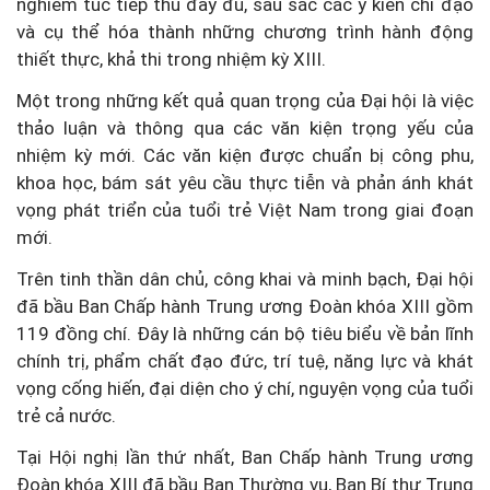
nghiêm túc tiếp thu đầy đủ, sâu sắc các ý kiến chỉ đạo
và cụ thể hóa thành những chương trình hành động
thiết thực, khả thi trong nhiệm kỳ XIII.
Một trong những kết quả quan trọng của Đại hội là việc
thảo luận và thông qua các văn kiện trọng yếu của
nhiệm kỳ mới. Các văn kiện được chuẩn bị công phu,
khoa học, bám sát yêu cầu thực tiễn và phản ánh khát
vọng phát triển của tuổi trẻ Việt Nam trong giai đoạn
mới.
Trên tinh thần dân chủ, công khai và minh bạch, Đại hội
đã bầu Ban Chấp hành Trung ương Đoàn khóa XIII gồm
119 đồng chí. Đây là những cán bộ tiêu biểu về bản lĩnh
chính trị, phẩm chất đạo đức, trí tuệ, năng lực và khát
vọng cống hiến, đại diện cho ý chí, nguyện vọng của tuổi
trẻ cả nước.
Tại Hội nghị lần thứ nhất, Ban Chấp hành Trung ương
Đoàn khóa XIII đã bầu Ban Thường vụ, Ban Bí thư Trung