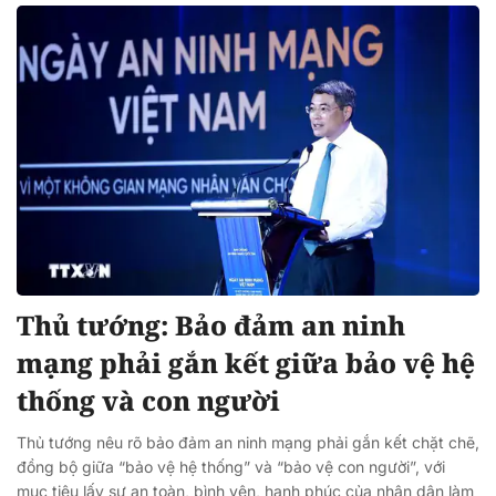
Thủ tướng: Bảo đảm an ninh
mạng phải gắn kết giữa bảo vệ hệ
thống và con người
Thủ tướng nêu rõ bảo đảm an ninh mạng phải gắn kết chặt chẽ,
đồng bộ giữa “bảo vệ hệ thống” và “bảo vệ con người”, với
mục tiêu lấy sự an toàn, bình yên, hạnh phúc của nhân dân làm