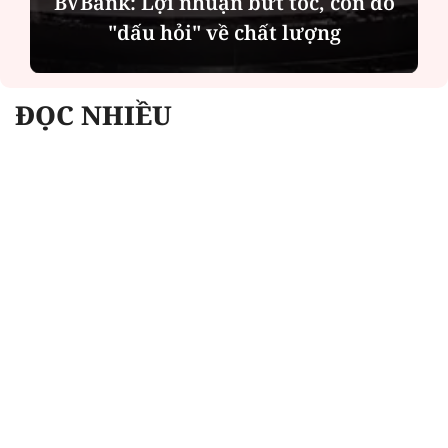
BVBank: Lợi nhuận bứt tốc, còn đó
"dấu hỏi" về chất lượng
ĐỌC NHIỀU
Công an Hà Nội xử lý loạt quán game hoạt
động xuyên đêm
Ngân hàng trở lại "ngôi vương" phát hành
trái phiếu: Báo hiệu cuộc đua vốn mới
Về Lấp Vò khám phá điểm sáng mới của du
lịch cộng đồng
Từ 4/8, chính thức lọc ảo xét tuyển đại học