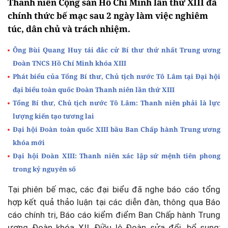
Thanh niên Cộng sản Hồ Chí Minh lần thứ XIII đã
chính thức bế mạc sau 2 ngày làm việc nghiêm
túc, dân chủ và trách nhiệm.
Ông Bùi Quang Huy tái đắc cử Bí thư thứ nhất Trung ương
Đoàn TNCS Hồ Chí Minh khóa XIII
Phát biểu của Tổng Bí thư, Chủ tịch nước Tô Lâm tại Đại hội
đại biểu toàn quốc Đoàn Thanh niên lần thứ XIII
Tổng Bí thư, Chủ tịch nước Tô Lâm: Thanh niên phải là lực
lượng kiến tạo tương lai
Đại hội Đoàn toàn quốc XIII bầu Ban Chấp hành Trung ương
khóa mới
Đại hội Đoàn XIII: Thanh niên xác lập sứ mệnh tiên phong
trong kỷ nguyên số
Tại phiên bế mạc, các đại biểu đã nghe báo cáo tổng
hợp kết quả thảo luận tại các diễn đàn, thông qua Báo
cáo chính trị, Báo cáo kiểm điểm Ban Chấp hành Trung
ương Đoàn khóa XII, Điều lệ Đoàn sửa đổi, bổ sung;