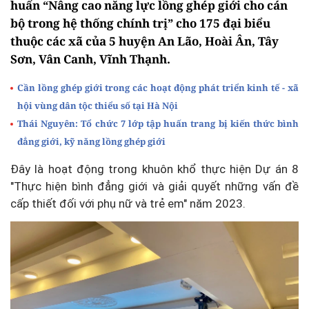
huấn “Nâng cao năng lực lồng ghép giới cho cán
bộ trong hệ thống chính trị” cho 175 đại biểu
thuộc các xã của 5 huyện An Lão, Hoài Ân, Tây
Sơn, Vân Canh, Vĩnh Thạnh.
Cần lồng ghép giới trong các hoạt động phát triển kinh tế - xã
hội vùng dân tộc thiểu số tại Hà Nội
Thái Nguyên: Tổ chức 7 lớp tập huấn trang bị kiến thức bình
đẳng giới, kỹ năng lồng ghép giới
Đây là hoạt động trong khuôn khổ thực hiện Dự án 8
"Thực hiện bình đẳng giới và giải quyết những vấn đề
cấp thiết đối với phụ nữ và trẻ em" năm 2023.