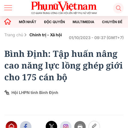
MỚI NHẤT
ĐỘC QUYỀN
MULTIMEDIA
CHUYÊN ĐỀ
Trang chủ
Chính trị - Xã hội
01/10/2023 - 09:37 (GMT+7)
Bình Định: Tập huấn nâng
cao năng lực lồng ghép giới
cho 175 cán bộ
Hội LHPN tỉnh Bình Định