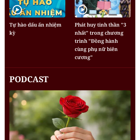
Tự hào dấu ấn nhiệm
Phát huy tinh thần "3
kỳ
nhất" trong chương
trình "Đồng hành
cùng phụ nữ biên
cương"
PODCAST