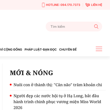
HOTLINE: 094.170.7373
LIÊN HỆ
VÌ CỘNG ĐỒNG
PHÁP LUẬT-BẠN ĐỌC
CHUYÊN ĐỀ
MỚI & NÓNG
Nuôi con ở thành thị: "Cân não" trăm khoản chi
Người đẹp các nước hội tụ ở Hạ Long, bắt đầu
hành trình chinh phục vương miện Miss World
2026