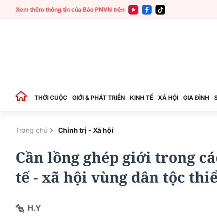
Xem thêm thông tin của Báo PNVN trên
THỜI CUỘC
GIỚI & PHÁT TRIỂN
KINH TẾ
XÃ HỘI
GIA ĐÌNH
Trang chủ
Chính trị - Xã hội
Cần lồng ghép giới trong cá
tế - xã hội vùng dân tộc thi
H.Y