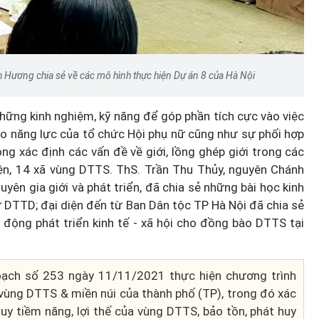
Hương chia sẻ về các mô hình thực hiện Dự án 8 của Hà Nội
những kinh nghiệm, kỹ năng để góp phần tích cực vào việc
ao năng lực của tổ chức Hội phụ nữ cũng như sự phối hợp
ng xác định các vấn đề về giới, lồng ghép giới trong các
uyện, 14 xã vùng DTTS. ThS. Trần Thu Thủy, nguyên Chánh
ên gia giới và phát triển, đã chia sẻ những bài học kinh
 DTTD; đại diện đến từ Ban Dân tộc TP Hà Nội đã chia sẻ
 động phát triển kinh tế - xã hội cho đồng bào DTTS tại
ạch số 253 ngày 11/11/2021 thực hiện chương trình
i vùng DTTS & miền núi của thành phố (TP), trong đó xác
huy tiềm năng, lợi thế của vùng DTTS, bảo tồn, phát huy