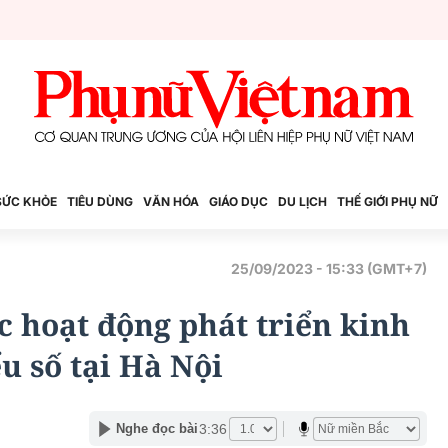
SỨC KHỎE
TIÊU DÙNG
VĂN HÓA
GIÁO DỤC
DU LỊCH
THẾ GIỚI PHỤ NỮ
25/09/2023 - 15:33 (GMT+7)
c hoạt động phát triển kinh
ểu số tại Hà Nội
3:36
Nghe đọc bài