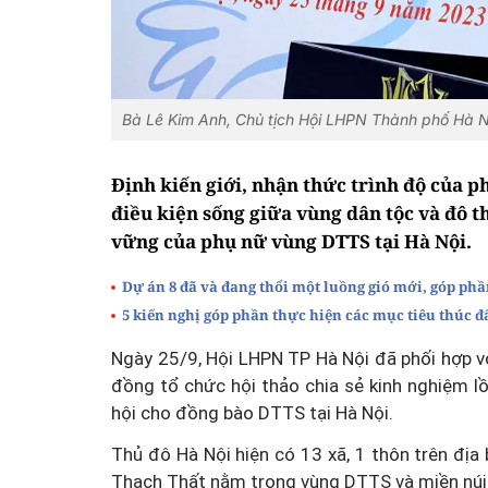
Bà Lê Kim Anh, Chủ tịch Hội LHPN Thành phố Hà Nộ
Định kiến giới, nhận thức trình độ của p
điều kiện sống giữa vùng dân tộc và đô th
vững của phụ nữ vùng DTTS tại Hà Nội.
Dự án 8 đã và đang thổi một luồng gió mới, góp phần
5 kiến nghị góp phần thực hiện các mục tiêu thúc đ
Ngày 25/9, Hội LHPN TP Hà Nội đã phối hợp vớ
đồng tổ chức hội thảo chia sẻ kinh nghiệm lồ
hội cho đồng bào DTTS tại Hà Nội.
Thủ đô Hà Nội hiện có 13 xã, 1 thôn trên địa
Thạch Thất nằm trong vùng DTTS và miền núi