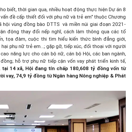
ho biết, thời gian qua, nhiều hoạt động thực hiện Dự án 8
 vấn đề cấp thiết đối với phụ nữ và trẻ em" thuộc Chương
- xã hội vùng đồng bào DTTS và miền núi giai đoạn 2021-
vận động thay đổi nếp nghĩ, cách làm thông qua các tổ
, tọa đàm, cuộc thi tìm hiểu kiến thức bình đẳng giới,
ại phụ nữ trẻ em…; gặp gỡ, tiếp xúc, đối thoại với người
 cao năng lực cho cán bộ nữ, cán bộ Hội, các ban ngành,
đồng; hỗ trợ phụ nữ tiếp cận vốn vay phát triển kinh tế,
, tại 14 xã, Hội đang tín chấp 180,608 tỷ đồng vốn từ
ời vay, 74,9 tỷ đồng từ Ngân hàng Nông nghiệp & Phát