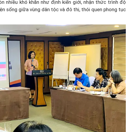
n nhiều khó khăn như định kiến giới, nhận thức trình độ
ện sống giữa vùng dân tộc và đô thị, thói quen phong tục
Hà Nội thu hút bác sĩ về trạm y
ỡ, 3
tế, tạo điều kiện để người dân
 công
tiếp cận các dịch vụ y tế kỹ thuậ
cao