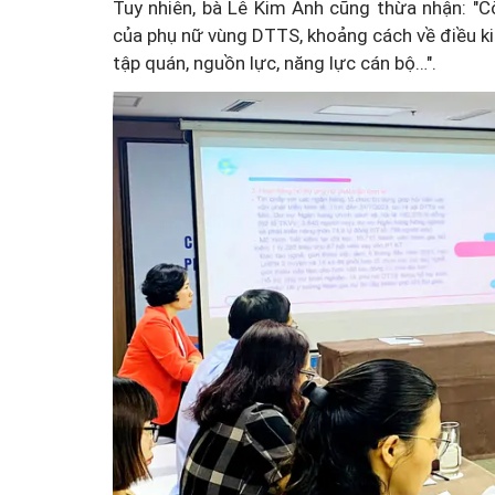
Tuy nhiên, bà Lê Kim Anh cũng thừa nhận: "Cò
của phụ nữ vùng DTTS, khoảng cách về điều ki
tập quán, nguồn lực, năng lực cán bộ…".
Một cuộc hôn nhân tan v
mảnh đất và bản án vì lẽ
bằng