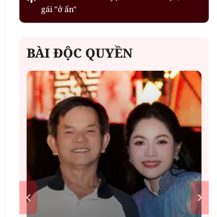
gái "ở ẩn"
BÀI ĐỘC QUYỀN