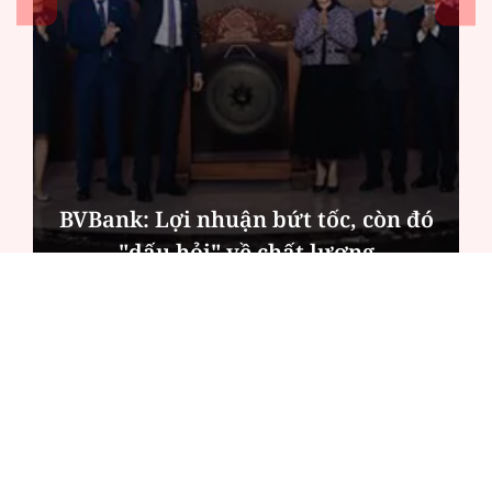
BVBank: Lợi nhuận bứt tốc, còn đó
"dấu hỏi" về chất lượng
ĐỌC NHIỀU
Công an Hà Nội xử lý loạt quán game hoạt
động xuyên đêm