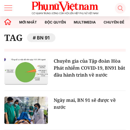
MỚI NHẤT
ĐỘC QUYỀN
MULTIMEDIA
CHUYÊN ĐỀ
TAG
BN 91
Chuyên gia của Tập đoàn Hòa
Phát nhiễm COVID-19, BN91 bắt
đầu hành trình về nước
Ngày mai, BN 91 sẽ được về
nước