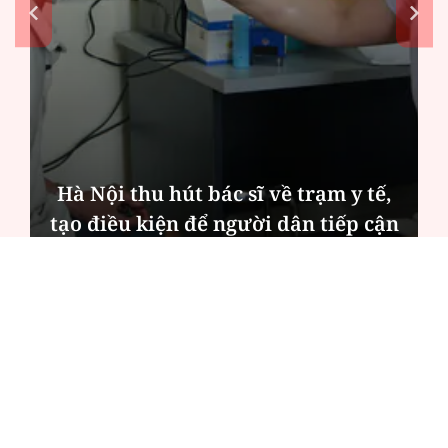
Hà Nội thu hút bác sĩ về trạm y tế,
tạo điều kiện để người dân tiếp cận
các dịch vụ y tế kỹ thuật cao
ĐỌC NHIỀU
Công an Hà Nội xử lý loạt quán game hoạt
động xuyên đêm