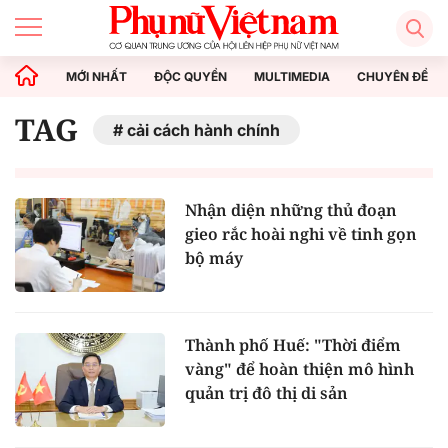
MỚI NHẤT
ĐỘC QUYỀN
MULTIMEDIA
CHUYÊN ĐỀ
TAG
cải cách hành chính
Nhận diện những thủ đoạn
gieo rắc hoài nghi về tinh gọn
bộ máy
Thành phố Huế: "Thời điểm
vàng" để hoàn thiện mô hình
quản trị đô thị di sản