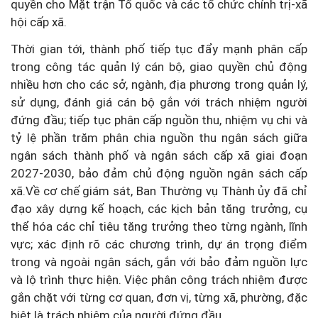
quyền cho Mặt trận Tổ quốc và các tổ chức chính trị-xã
hội cấp xã.
Thời gian tới, thành phố tiếp tục đẩy mạnh phân cấp
trong công tác quản lý cán bộ, giao quyền chủ động
nhiều hơn cho các sở, ngành, địa phương trong quản lý,
sử dụng, đánh giá cán bộ gắn với trách nhiệm người
đứng đầu; tiếp tục phân cấp nguồn thu, nhiệm vụ chi và
tỷ lệ phần trăm phân chia nguồn thu ngân sách giữa
ngân sách thành phố và ngân sách cấp xã giai đoạn
2027-2030, bảo đảm chủ động nguồn ngân sách cấp
xã.Về cơ chế giám sát, Ban Thường vụ Thành ủy đã chỉ
đạo xây dựng kế hoạch, các kịch bản tăng trưởng, cụ
thể hóa các chỉ tiêu tăng trưởng theo từng ngành, lĩnh
vực; xác định rõ các chương trình, dự án trọng điểm
trong và ngoài ngân sách, gắn với bảo đảm nguồn lực
và lộ trình thực hiện. Việc phân công trách nhiệm được
gắn chặt với từng cơ quan, đơn vị, từng xã, phường, đặc
biệt là trách nhiệm của người đứng đầu.