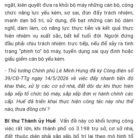
ngặt, kiên quyết đưa ra khỏi bộ máy những cán bộ, công
chức năng lực yếu kém, sợ sai, đùn đẩy trách nhiệm;
mạnh dạn bố trí, sử dụng, đề bạt những cán bộ dám
nghĩ, dám làm, có năng lực thực tiễn và kết quả thực
hiện nhiệm vụ xuất sắc, bất kể tuổi đời. Người đứng
đầu phải chịu trách nhiệm trực tiếp, nếu để xảy ra tình
trạng “phình to” bộ máy, tuyển dụng sai quy định hoặc
giấu giếm cán bộ yếu kém.
- Thủ tướng Chính phủ Lê Minh Hưng đã ký Công điện số
39/CĐ-TTg ngày 14/5/2026 về việc đẩy nhanh tiến độ
khai thác, xử lý các cơ sở nhà, đất dôi dư khi thực hiện
sắp xếp tổ chức bộ máy, sắp xếp đơn vị hành chính các
cấp. Huế đã triển khai thực hiện công tác này như thế
nào, thưa đồng chí ?
Bí thư Thành ủy Huế
: Vấn đề này có khối lượng công
việc rất lớn, khi thành phố có 3.198 trụ sở, cơ sở nhà,
đất thuộc diện phải sắp xếp, bố trí lại theo mô hình tổ