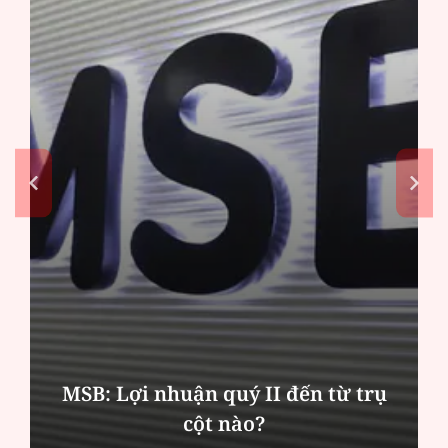
Dấu hiệu bất thường từ một cơ sở
quảng cáo "điều trị" tóc tại Hà Nội