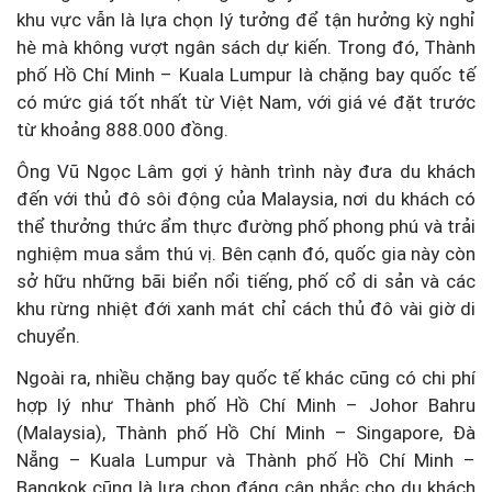
khu vực vẫn là lựa chọn lý tưởng để tận hưởng kỳ nghỉ
hè mà không vượt ngân sách dự kiến. Trong đó, Thành
phố Hồ Chí Minh – Kuala Lumpur là chặng bay quốc tế
có mức giá tốt nhất từ Việt Nam, với giá vé đặt trước
từ khoảng 888.000 đồng.
Ông Vũ Ngọc Lâm gợi ý hành trình này đưa du khách
đến với thủ đô sôi động của Malaysia, nơi du khách có
thể thưởng thức ẩm thực đường phố phong phú và trải
nghiệm mua sắm thú vị. Bên cạnh đó, quốc gia này còn
sở hữu những bãi biển nổi tiếng, phố cổ di sản và các
khu rừng nhiệt đới xanh mát chỉ cách thủ đô vài giờ di
chuyển.
Ngoài ra, nhiều chặng bay quốc tế khác cũng có chi phí
hợp lý như Thành phố Hồ Chí Minh – Johor Bahru
(Malaysia), Thành phố Hồ Chí Minh – Singapore, Đà
Nẵng – Kuala Lumpur và Thành phố Hồ Chí Minh –
Bangkok cũng là lựa chọn đáng cân nhắc cho du khách