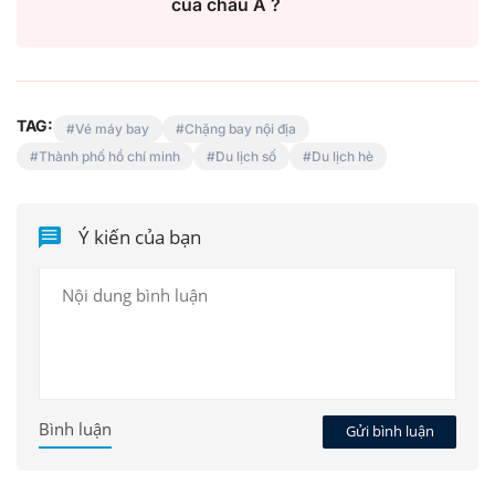
của châu Á ?
TAG:
Vé máy bay
Chặng bay nội địa
Thành phố hồ chí minh
Du lịch số
Du lịch hè
Ý kiến của bạn
Bình luận
Gửi bình luận