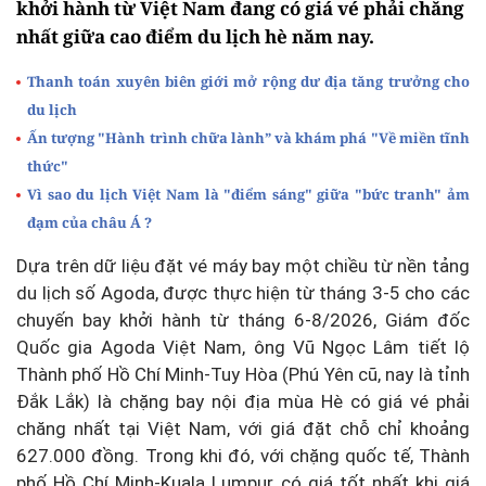
khởi hành từ Việt Nam đang có giá vé phải chăng
nhất giữa cao điểm du lịch hè năm nay.
Thanh toán xuyên biên giới mở rộng dư địa tăng trưởng cho
du lịch
Ấn tượng "Hành trình chữa lành” và khám phá "Về miền tĩnh
thức"
Vì sao du lịch Việt Nam là "điểm sáng" giữa "bức tranh" ảm
đạm của châu Á ?
Dựa trên dữ liệu đặt vé máy bay một chiều từ nền tảng
du lịch số Agoda, được thực hiện từ tháng 3-5 cho các
chuyến bay khởi hành từ tháng 6-8/2026, Giám đốc
Quốc gia Agoda Việt Nam, ông Vũ Ngọc Lâm tiết lộ
Thành phố Hồ Chí Minh-Tuy Hòa (Phú Yên cũ, nay là tỉnh
Đắk Lắk) là chặng bay nội địa mùa Hè có giá vé phải
chăng nhất tại Việt Nam, với giá đặt chỗ chỉ khoảng
627.000 đồng. Trong khi đó, với chặng quốc tế, Thành
phố Hồ Chí Minh-Kuala Lumpur có giá tốt nhất khi giá