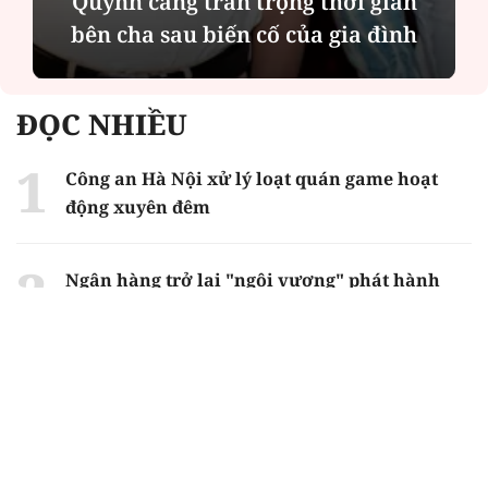
Quỳnh càng trân trọng thời gian
bên cha sau biến cố của gia đình
ĐỌC NHIỀU
Công an Hà Nội xử lý loạt quán game hoạt
động xuyên đêm
Ngân hàng trở lại "ngôi vương" phát hành
trái phiếu: Báo hiệu cuộc đua vốn mới
Về Lấp Vò khám phá điểm sáng mới của du
lịch cộng đồng
Từ 4/8, chính thức lọc ảo xét tuyển đại học