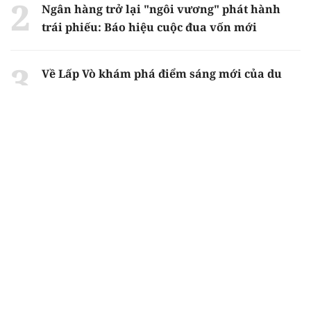
Ngân hàng trở lại "ngôi vương" phát hành
trái phiếu: Báo hiệu cuộc đua vốn mới
Về Lấp Vò khám phá điểm sáng mới của du
lịch cộng đồng
Từ 4/8, chính thức lọc ảo xét tuyển đại học
2026
Gian lận thi ở Tuyên Quang: Bộ GD-ĐT công
bố phương án xử lý vào sáng 5/8
Chiến dịch 500 ngày