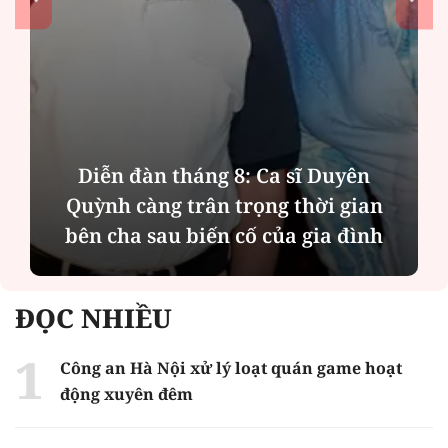
uyên
Phân tích tính 2 mặt của thươn
 gian
MBBank "rót" hơn 8.800 tỷ đồng
 đình
Phát Đạt
ĐỌC NHIỀU
Công an Hà Nội xử lý loạt quán game hoạt
động xuyên đêm