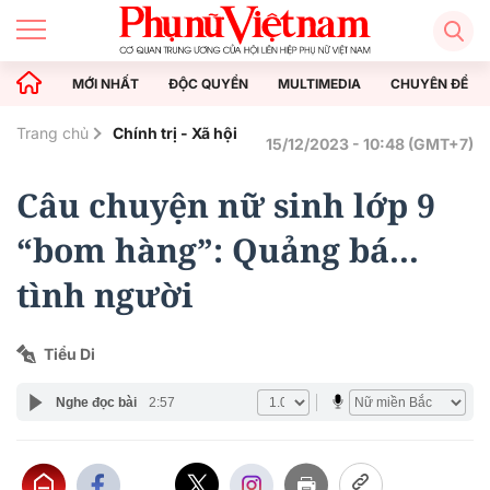
MỚI NHẤT
ĐỘC QUYỀN
MULTIMEDIA
CHUYÊN ĐỀ
Trang chủ
Chính trị - Xã hội
15/12/2023 - 10:48 (GMT+7)
Câu chuyện nữ sinh lớp 9
“bom hàng”: Quảng bá...
tình người
Tiểu Di
Nghe đọc bài
2:57