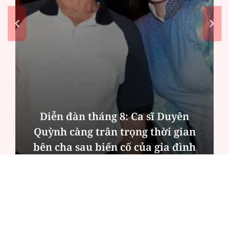
Diễn đàn tháng 8: Ca sĩ Duyên
Quỳnh càng trân trọng thời gian
bên cha sau biến cố của gia đình
ĐỌC NHIỀU
Công an Hà Nội xử lý loạt quán game hoạt
động xuyên đêm