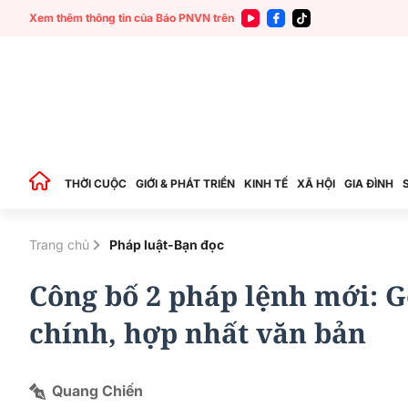
Xem thêm thông tin của Báo PNVN trên
THỜI CUỘC
GIỚI & PHÁT TRIỂN
KINH TẾ
XÃ HỘI
GIA ĐÌNH
Trang chủ
Pháp luật-Bạn đọc
Công bố 2 pháp lệnh mới: 
chính, hợp nhất văn bản
Quang Chiến