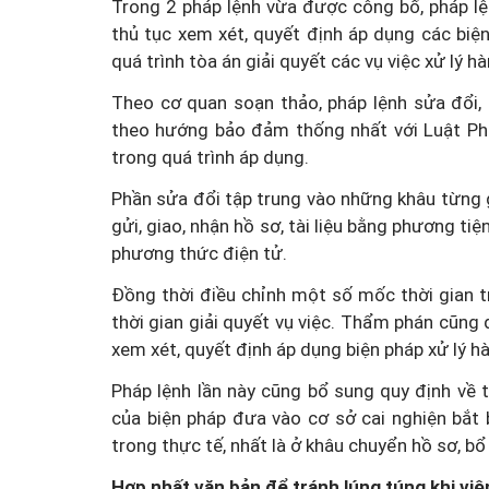
Trong 2 pháp lệnh vừa được công bố, pháp lệ
thủ tục xem xét, quyết định áp dụng các biệ
quá trình tòa án giải quyết các vụ việc xử lý hà
Theo cơ quan soạn thảo, pháp lệnh sửa đổi
theo hướng bảo đảm thống nhất với Luật Ph
trong quá trình áp dụng.
Mua nhà thuộc dự án đan
Phần sửa đổi tập trung vào những khâu từng g
chấp, làm sao để hạn chế 
gửi, giao, nhận hồ sơ, tài liệu bằng phương ti
phương thức điện tử.
Đồng thời điều chỉnh một số mốc thời gian tr
thời gian giải quyết vụ việc. Thẩm phán cũng
xem xét, quyết định áp dụng biện pháp xử lý hà
Pháp lệnh lần này cũng bổ sung quy định về 
của biện pháp đưa vào cơ sở cai nghiện bắt
trong thực tế, nhất là ở khâu chuyển hồ sơ, bổ 
Hợp nhất văn bản để tránh lúng túng khi việ