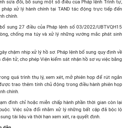
nh sửa đổi, bổ sung một số điều của Pháp lệnh Trình tự,
n pháp xử lý hành chính tại TAND tác động trực tiếp đến
nh chính.
, bổ sung 27 điều của Pháp lệnh số 03/2022/UBTVQH15
Thành lập thành phố Bắc Ninh
òng, chống ma túy và xử lý những vướng mắc phát sinh
trực thuộc Trung ương: Tầm
g thế
nhìn đô thị hiện đại và giàu bả
ây chậm nhịp xử lý hồ sơ. Pháp lệnh bổ sung quy định về
rủi ro?
sắc
ện điện tử; cho phép Viện kiểm sát nhận hồ sơ vụ việc bằng
ong quá trình thụ lý, xem xét, mở phiên họp để rút ngắn
 được trao thêm tính chủ động trong điều hành phiên họp
nh chính.
tạm đình chỉ hoặc miễn chấp hành phần thời gian còn lại
 buộc. Việc sửa đổi nhằm xử lý những bất cập đã bộc lộ
sung tài liệu và thời hạn xem xét, ra quyết định.
n dẫn