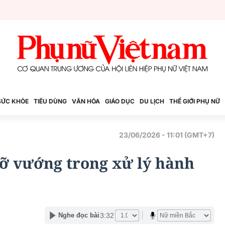
SỨC KHỎE
TIÊU DÙNG
VĂN HÓA
GIÁO DỤC
DU LỊCH
THẾ GIỚI PHỤ NỮ
23/06/2026 - 11:01 (GMT+7)
Gỡ vướng trong xử lý hành
3:32
Nghe đọc bài