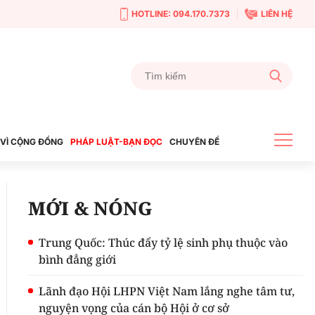
HOTLINE: 094.170.7373
LIÊN HỆ
VÌ CỘNG ĐỒNG
PHÁP LUẬT-BẠN ĐỌC
CHUYÊN ĐỀ
MỚI & NÓNG
Trung Quốc: Thúc đẩy tỷ lệ sinh phụ thuộc vào
bình đẳng giới
Lãnh đạo Hội LHPN Việt Nam lắng nghe tâm tư,
nguyện vọng của cán bộ Hội ở cơ sở