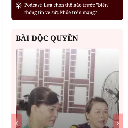
Podcast: Lựa chọn thế nào trước "biển"
thông tin về sức khỏe trên mạng?
BÀI ĐỘC QUYỀN