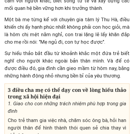
cảm với người khác, biết sống tử tế và xây dựng các
mối quan hệ bền vững hơn khi trưởng thành.
Một bà mẹ từng kể với chuyên gia tâm lý Thu Hà, điều
khiến chị ấy hạnh phúc nhất không phải con học giỏi, mà
là hôm chị mệt nằm nghỉ, con trai lặng lẽ lấy khăn đắp
cho mẹ rồi nói: "Mẹ ngủ đi, con tự học được".
Sự hiếu thảo bắt đầu từ khoảnh khắc một đứa trẻ biết
nghĩ cho người khác ngoài bản thân mình. Và để có
được điều đó, gia đình cần gieo mầm từ hôm nay, bằng
những hành động nhỏ nhưng bền bỉ của yêu thương.
3 điều cha mẹ có thể dạy con về lòng hiếu thảo
trong xã hội hiện đại
1. Giao cho con những trách nhiệm phù hợp trong gia
đình
Cho trẻ tham gia việc nhà, chăm sóc ông bà, hỏi han
người thân để hình thành thói quen sẻ chia thay vì