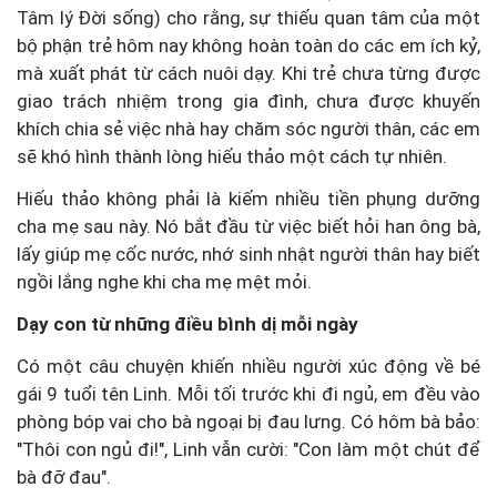
Tâm lý Đời sống) cho rằng, sự thiếu quan tâm của một
bộ phận trẻ hôm nay không hoàn toàn do các em ích kỷ,
mà xuất phát từ cách nuôi dạy. Khi trẻ chưa từng được
giao trách nhiệm trong gia đình, chưa được khuyến
khích chia sẻ việc nhà hay chăm sóc người thân, các em
sẽ khó hình thành lòng hiếu thảo một cách tự nhiên.
Hiếu thảo không phải là kiếm nhiều tiền phụng dưỡng
cha mẹ sau này. Nó bắt đầu từ việc biết hỏi han ông bà,
lấy giúp mẹ cốc nước, nhớ sinh nhật người thân hay biết
ngồi lắng nghe khi cha mẹ mệt mỏi.
Dạy con từ những điều bình dị mỗi ngày
Có một câu chuyện khiến nhiều người xúc động về bé
gái 9 tuổi tên Linh. Mỗi tối trước khi đi ngủ, em đều vào
phòng bóp vai cho bà ngoại bị đau lưng. Có hôm bà bảo:
"Thôi con ngủ đi!", Linh vẫn cười: "Con làm một chút để
bà đỡ đau".