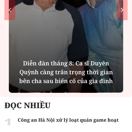
: Ca sĩ Duyên
Phân tích tính 2 mặt 
rọng thời gian
MBBank "rót" hơn 8.80
cố của gia đình
Phát Đạt
ĐỌC NHIỀU
Công an Hà Nội xử lý loạt quán game hoạt
động xuyên đêm