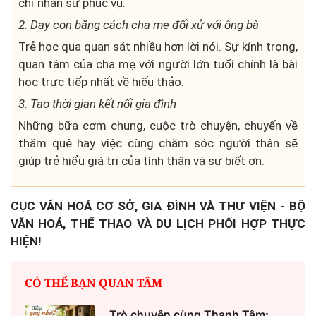
chỉ nhận sự phục vụ.
2. Dạy con bằng cách cha mẹ đối xử với ông bà
Trẻ học qua quan sát nhiều hơn lời nói. Sự kính trọng,
quan tâm của cha mẹ với người lớn tuổi chính là bài
học trực tiếp nhất về hiếu thảo.
3. Tạo thời gian kết nối gia đình
Những bữa cơm chung, cuộc trò chuyện, chuyến về
thăm quê hay việc cùng chăm sóc người thân sẽ
giúp trẻ hiểu giá trị của tình thân và sự biết ơn.
CỤC VĂN HOÁ CƠ SỞ, GIA ĐÌNH VÀ THƯ VIỆN - BỘ
VĂN HOÁ, THỂ THAO VÀ DU LỊCH PHỐI HỢP THỰC
HIỆN!
CÓ THỂ BẠN QUAN TÂM
Trò chuyện cùng Thanh Tâm: