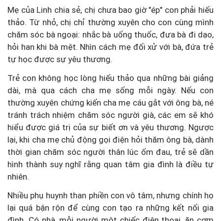
Mẹ của Linh chia sẻ, chị chưa bao giờ "ép" con phải hiếu
thảo. Từ nhỏ, chị chỉ thường xuyên cho con cùng mình
chăm sóc bà ngoại: nhắc bà uống thuốc, đưa bà đi dạo,
hỏi han khi bà mệt. Nhìn cách mẹ đối xử với bà, đứa trẻ
tự học được sự yêu thương.
Trẻ con không học lòng hiếu thảo qua những bài giảng
dài, mà qua cách cha mẹ sống mỗi ngày. Nếu con
thường xuyên chứng kiến cha mẹ cáu gắt với ông bà, né
tránh trách nhiệm chăm sóc người già, các em sẽ khó
hiểu được giá trị của sự biết ơn và yêu thương. Ngược
lại, khi cha mẹ chủ động gọi điện hỏi thăm ông bà, dành
thời gian chăm sóc người thân lúc ốm đau, trẻ sẽ dần
hình thành suy nghĩ rằng quan tâm gia đình là điều tự
nhiên.
Nhiều phụ huynh than phiền con vô tâm, nhưng chính họ
lại quá bận rộn để cùng con tạo ra những kết nối gia
đình. Có nhà, mỗi người một chiếc điện thoại, ăn cơm