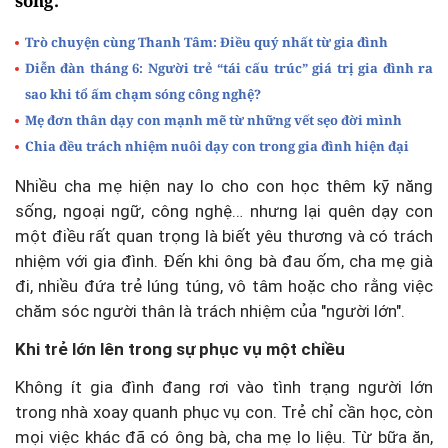
sống.
Trò chuyện cùng Thanh Tâm: Điều quý nhất từ gia đình
Diễn đàn tháng 6: Người trẻ “tái cấu trúc” giá trị gia đình ra
sao khi tổ ấm chạm sóng công nghệ?
Mẹ đơn thân dạy con mạnh mẽ từ những vết sẹo đời mình
Chia đều trách nhiệm nuôi dạy con trong gia đình hiện đại
Nhiều cha mẹ hiện nay lo cho con học thêm kỹ năng
sống, ngoại ngữ, công nghệ… nhưng lại quên dạy con
một điều rất quan trọng là biết yêu thương và có trách
nhiệm với gia đình. Đến khi ông bà đau ốm, cha mẹ già
đi, nhiều đứa trẻ lúng túng, vô tâm hoặc cho rằng việc
chăm sóc người thân là trách nhiệm của "người lớn".
Khi trẻ lớn lên trong sự phục vụ một chiều
Không ít gia đình đang rơi vào tình trạng người lớn
trong nhà xoay quanh phục vụ con. Trẻ chỉ cần học, còn
mọi việc khác đã có ông bà, cha mẹ lo liệu. Từ bữa ăn,