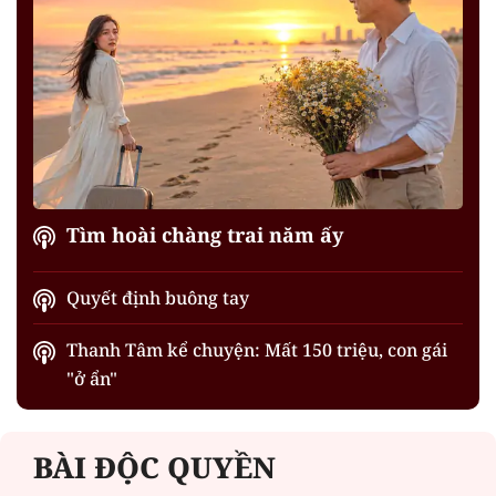
Tìm hoài chàng trai năm ấy
Quyết định buông tay
Thanh Tâm kể chuyện: Mất 150 triệu, con gái
"ở ẩn"
BÀI ĐỘC QUYỀN