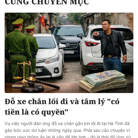
CÙNG CHUYÊN MỤC
Đỗ xe chắn lối đi và tâm lý "có
tiền là có quyền"
Vụ việc người đàn ông đỗ xe chắn gần kín lối đi tại Hà Tĩnh đã
gây bức xúc dư luận những ngày qua. Phía sau câu chuyện vi
phạm giao thông ấy lại là vấn đề lớn hơn - đó là thái độ ứng xử