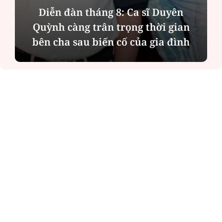
Phân tích tính 2 mặt của thương vụ
MBBank "rót" hơn 8.800 tỷ đồng cho
Phát Đạt
ĐỌC NHIỀU
Công an Hà Nội xử lý loạt quán game hoạt
động xuyên đêm
Ngân hàng trở lại "ngôi vương" phát hành
trái phiếu: Báo hiệu cuộc đua vốn mới
Về Lấp Vò khám phá điểm sáng mới của du
lịch cộng đồng